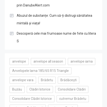
prin DanubeAlert.com
Abuzul de substanțe: Cum să-ți distrugi sănătatea
mintală și viața!
Descoperă cele mai frumoase nume de fete cu litera
S
anvelope
anvelope all season
anvelope iarna
Anvelopele Iarna 185/65 R15 Triangle
anvelope vara
Brădetu
Brădăcești
Buzău
Clădiri Istorice
Consolidare Clădiri
Consolidare Clădiri Istorice
cutremur Brădetu