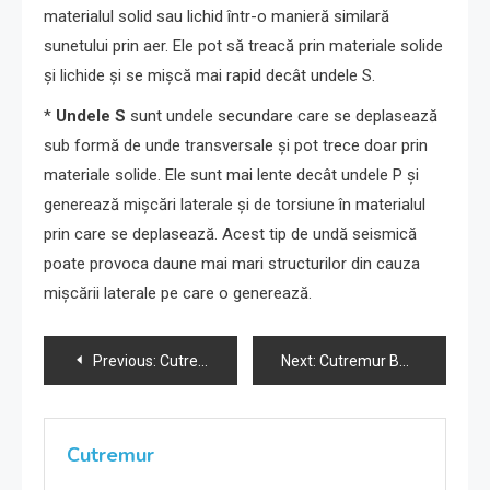
materialul solid sau lichid într-o manieră similară
sunetului prin aer. Ele pot să treacă prin materiale solide
și lichide și se mișcă mai rapid decât undele S.
*
Undele S
sunt undele secundare care se deplasează
sub formă de unde transversale și pot trece doar prin
materiale solide. Ele sunt mai lente decât undele P și
generează mișcări laterale și de torsiune în materialul
prin care se deplasează. Acest tip de undă seismică
poate provoca daune mai mari structurilor din cauza
mișcării laterale pe care o generează.
Navigare
Previous:
Cutremur Buzău 16-09-2024 ora 17:41
Next:
Cutremur Buzău 16-09-2024 ora 17:41
în
articole
Cutremur