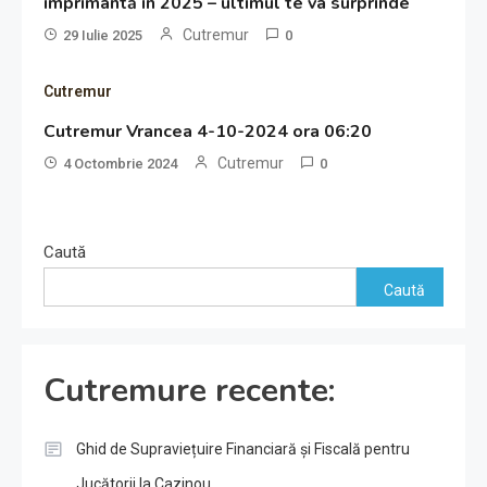
imprimantă în 2025 – ultimul te va surprinde
Cutremur
29 Iulie 2025
0
Cutremur
Cutremur Vrancea 4-10-2024 ora 06:20
Cutremur
4 Octombrie 2024
0
Caută
Caută
Cutremure recente:
Ghid de Supraviețuire Financiară și Fiscală pentru
Jucătorii la Cazinou