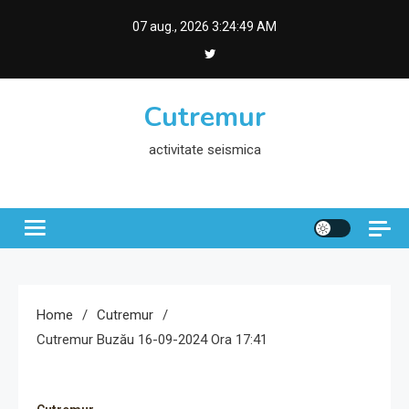
Skip
07 aug., 2026
3:24:50 AM
to
content
Cutremur
activitate seismica
Home
Cutremur
Cutremur Buzău 16-09-2024 Ora 17:41