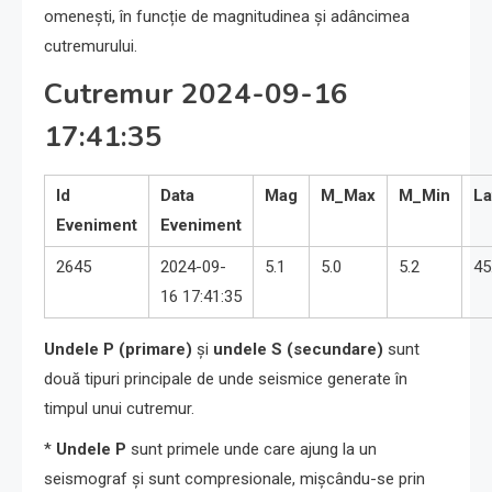
omenești, în funcție de magnitudinea și adâncimea
cutremurului.
Cutremur 2024-09-16
17:41:35
Id
Data
Mag
M_Max
M_Min
La
Eveniment
Eveniment
2645
2024-09-
5.1
5.0
5.2
45
16 17:41:35
Undele P (primare)
și
undele S (secundare)
sunt
două tipuri principale de unde seismice generate în
timpul unui cutremur.
*
Undele P
sunt primele unde care ajung la un
seismograf și sunt compresionale, mișcându-se prin