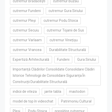
cutremur Brădăcești
cutremur Buzău
cutremur Fundeni
cutremur Gura Siriului
cutremur Pleși
cutremur Podu Stoica
cutremur Secuiu
cutremur Tojanii de Sus
cutremur Varlaam
cutremur Vinețișu
cutremur Vrancea
Durabilitate Structurală
Expertiză Arhitecturală
Fundeni
Gura Siriului
Importanță Clădirilor Consolidate Consolidare Clădiri
Istorice Tehnologii de Consolidare Siguranța În
Construcții Durabilitate Structurală
indicii de viteza
jante tabla
mastodon
model de top în videochat
Patrimoniu Cultural
Pleși
Podu Stoica
pregătire cutremur