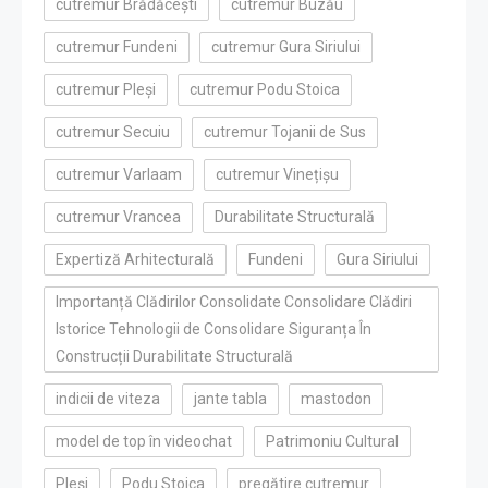
cutremur Brădăcești
cutremur Buzău
cutremur Fundeni
cutremur Gura Siriului
cutremur Pleși
cutremur Podu Stoica
cutremur Secuiu
cutremur Tojanii de Sus
cutremur Varlaam
cutremur Vinețișu
cutremur Vrancea
Durabilitate Structurală
Expertiză Arhitecturală
Fundeni
Gura Siriului
Importanță Clădirilor Consolidate Consolidare Clădiri
Istorice Tehnologii de Consolidare Siguranța În
Construcții Durabilitate Structurală
indicii de viteza
jante tabla
mastodon
model de top în videochat
Patrimoniu Cultural
Pleși
Podu Stoica
pregătire cutremur