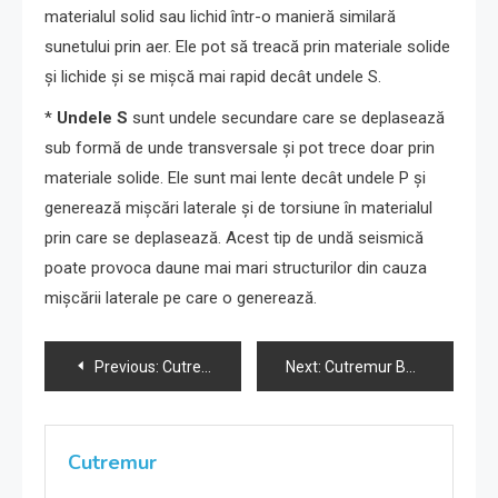
materialul solid sau lichid într-o manieră similară
sunetului prin aer. Ele pot să treacă prin materiale solide
și lichide și se mișcă mai rapid decât undele S.
*
Undele S
sunt undele secundare care se deplasează
sub formă de unde transversale și pot trece doar prin
materiale solide. Ele sunt mai lente decât undele P și
generează mișcări laterale și de torsiune în materialul
prin care se deplasează. Acest tip de undă seismică
poate provoca daune mai mari structurilor din cauza
mișcării laterale pe care o generează.
Navigare
Previous:
Cutremur Buzău 16-09-2024 ora 17:41
Next:
Cutremur Buzău 16-09-2024 ora 17:41
în
articole
Cutremur