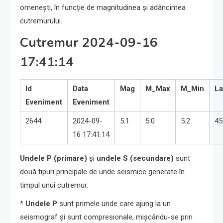
omenești, în funcție de magnitudinea și adâncimea
cutremurului.
Cutremur 2024-09-16
17:41:14
Id
Data
Mag
M_Max
M_Min
La
Eveniment
Eveniment
2644
2024-09-
5.1
5.0
5.2
45
16 17:41:14
Undele P (primare)
și
undele S (secundare)
sunt
două tipuri principale de unde seismice generate în
timpul unui cutremur.
*
Undele P
sunt primele unde care ajung la un
seismograf și sunt compresionale, mișcându-se prin