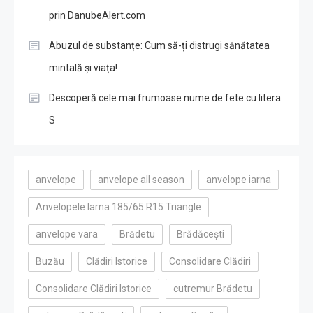
prin DanubeAlert.com
Abuzul de substanțe: Cum să-ți distrugi sănătatea
mintală și viața!
Descoperă cele mai frumoase nume de fete cu litera
S
anvelope
anvelope all season
anvelope iarna
Anvelopele Iarna 185/65 R15 Triangle
anvelope vara
Brădetu
Brădăcești
Buzău
Clădiri Istorice
Consolidare Clădiri
Consolidare Clădiri Istorice
cutremur Brădetu