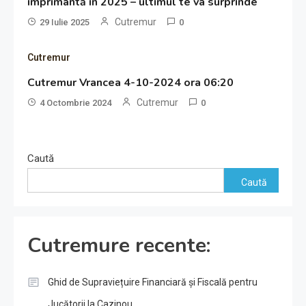
imprimantă în 2025 – ultimul te va surprinde
Cutremur
29 Iulie 2025
0
Cutremur
Cutremur Vrancea 4-10-2024 ora 06:20
Cutremur
4 Octombrie 2024
0
Caută
Caută
Cutremure recente:
Ghid de Supraviețuire Financiară și Fiscală pentru
Jucătorii la Cazinou