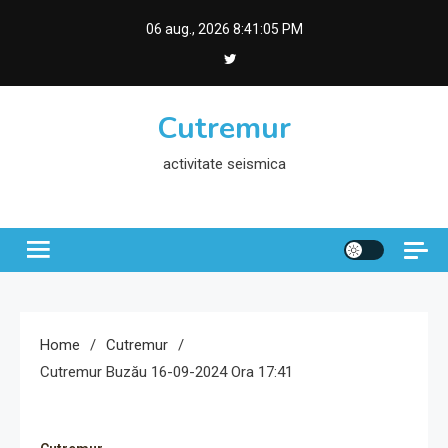
Skip
06 aug., 2026
8:41:06 PM
to
content
Cutremur
activitate seismica
Home
Cutremur
Cutremur Buzău 16-09-2024 Ora 17:41