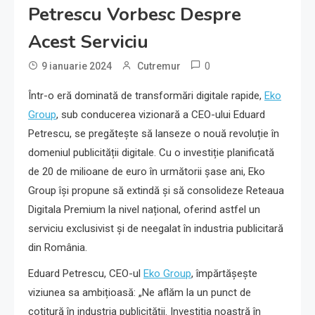
Petrescu Vorbesc Despre
Acest Serviciu
0
9 ianuarie 2024
Cutremur
Într-o eră dominată de transformări digitale rapide,
Eko
Group
, sub conducerea vizionară a CEO-ului Eduard
Petrescu, se pregătește să lanseze o nouă revoluție în
domeniul publicității digitale. Cu o investiție planificată
de 20 de milioane de euro în următorii șase ani, Eko
Group își propune să extindă și să consolideze Reteaua
Digitala Premium la nivel național, oferind astfel un
serviciu exclusivist și de neegalat în industria publicitară
din România.
Eduard Petrescu, CEO-ul
Eko Group
, împărtășește
viziunea sa ambițioasă: „Ne aflăm la un punct de
cotitură în industria publicității. Investiția noastră în