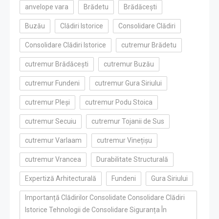
anvelope vara
Brădetu
Brădăcești
Buzău
Clădiri Istorice
Consolidare Clădiri
Consolidare Clădiri Istorice
cutremur Brădetu
cutremur Brădăcești
cutremur Buzău
cutremur Fundeni
cutremur Gura Siriului
cutremur Pleși
cutremur Podu Stoica
cutremur Secuiu
cutremur Tojanii de Sus
cutremur Varlaam
cutremur Vinețișu
cutremur Vrancea
Durabilitate Structurală
Expertiză Arhitecturală
Fundeni
Gura Siriului
Importanță Clădirilor Consolidate Consolidare Clădiri
Istorice Tehnologii de Consolidare Siguranța În