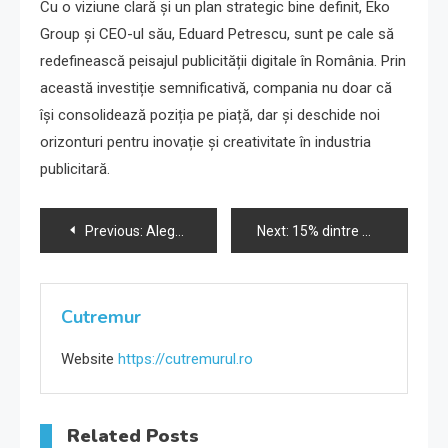
Cu o viziune clară și un plan strategic bine definit, Eko
Group și CEO-ul său, Eduard Petrescu, sunt pe cale să
redefinească peisajul publicității digitale în România. Prin
această investiție semnificativă, compania nu doar că
își consolidează poziția pe piață, dar și deschide noi
orizonturi pentru inovație și creativitate în industria
publicitară.
Navigare
Previous:
Alege sa ii oferi corpului tau momente de rasfat cu serviciile de la soulmasaj.ro
Next:
15% dintre marii consumatori iau în calcul încheierea unui contract de tip Power Purchase Agreement în următorii 3 ani
în
articole
Cutremur
Website
https://cutremurul.ro
Related Posts