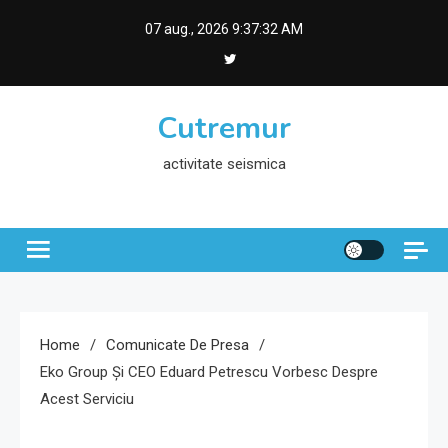
Skip
07 aug., 2026
9:37:32 AM
to
content
Cutremur
activitate seismica
Home
Comunicate De Presa
Eko Group Și CEO Eduard Petrescu Vorbesc Despre
Acest Serviciu