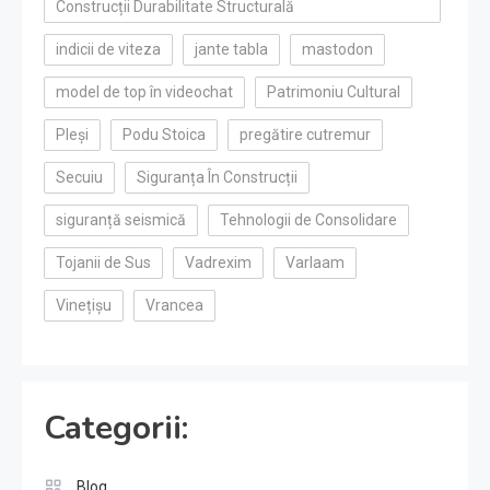
Construcții Durabilitate Structurală
indicii de viteza
jante tabla
mastodon
model de top în videochat
Patrimoniu Cultural
Pleși
Podu Stoica
pregătire cutremur
Secuiu
Siguranța În Construcții
siguranță seismică
Tehnologii de Consolidare
Tojanii de Sus
Vadrexim
Varlaam
Vinețișu
Vrancea
Categorii:
Blog