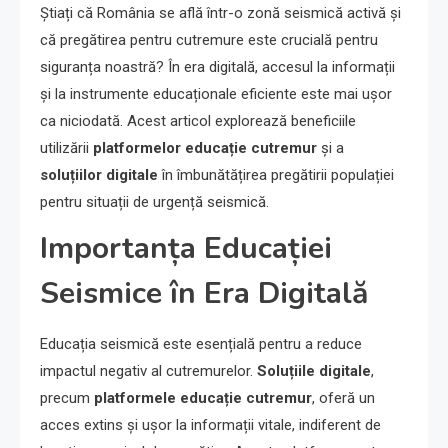
Știați că România se află într-o zonă seismică activă și
că pregătirea pentru cutremure este crucială pentru
siguranța noastră? În era digitală, accesul la informații
și la instrumente educaționale eficiente este mai ușor
ca niciodată. Acest articol explorează beneficiile
utilizării
platformelor educație cutremur
și a
soluțiilor digitale
în îmbunătățirea pregătirii populației
pentru situații de urgență seismică.
Importanța Educației
Seismice în Era Digitală
Educația seismică este esențială pentru a reduce
impactul negativ al cutremurelor.
Soluțiile digitale
,
precum
platformele educație cutremur
, oferă un
acces extins și ușor la informații vitale, indiferent de