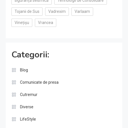
siguranță seismică
Tehnologii de Consolidare
Tojanii de Sus
Vadrexim
Varlaam
Vinețișu
Vrancea
Categorii:
Blog
Comunicate de presa
Cutremur
Diverse
LifeStyle