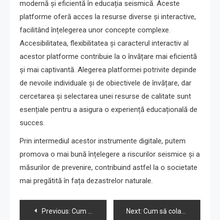
modernă și eficientă în educația seismică. Aceste
platforme oferă acces la resurse diverse și interactive,
facilitând înțelegerea unor concepte complexe.
Accesibilitatea, flexibilitatea și caracterul interactiv al
acestor platforme contribuie la o învățare mai eficientă
și mai captivantă. Alegerea platformei potrivite depinde
de nevoile individuale și de obiectivele de învățare, dar
cercetarea și selectarea unei resurse de calitate sunt
esențiale pentru a asigura o experiență educațională de
succes.
Prin intermediul acestor instrumente digitale, putem
promova o mai bună înțelegere a riscurilor seismice și a
măsurilor de prevenire, contribuind astfel la o societate
mai pregătită în fața dezastrelor naturale.
Navigare
Previous:
Cum să creezi o hartă a zonelor sigure în comunitatea ta
Next:
Cum să colaborezi cu școlile pentru simulări și pregătiri împotriva cutremurelor