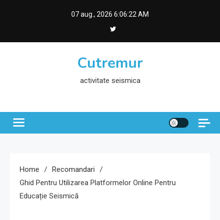
Skip
07 aug., 2026
6:06:23 AM
to
content
Cutremur
activitate seismica
Home
Recomandari
Ghid Pentru Utilizarea Platformelor Online Pentru
Educație Seismică