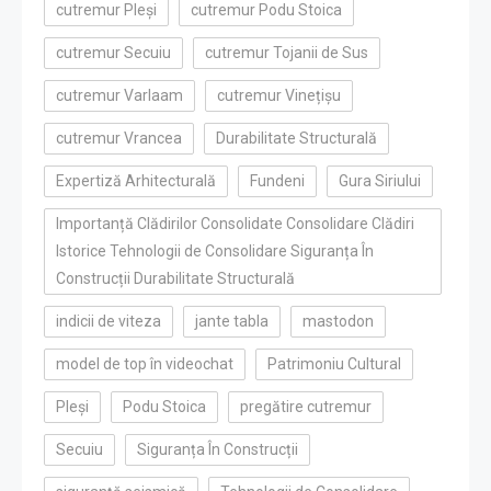
cutremur Pleși
cutremur Podu Stoica
cutremur Secuiu
cutremur Tojanii de Sus
cutremur Varlaam
cutremur Vinețișu
cutremur Vrancea
Durabilitate Structurală
Expertiză Arhitecturală
Fundeni
Gura Siriului
Importanță Clădirilor Consolidate Consolidare Clădiri
Istorice Tehnologii de Consolidare Siguranța În
Construcții Durabilitate Structurală
indicii de viteza
jante tabla
mastodon
model de top în videochat
Patrimoniu Cultural
Pleși
Podu Stoica
pregătire cutremur
Secuiu
Siguranța În Construcții