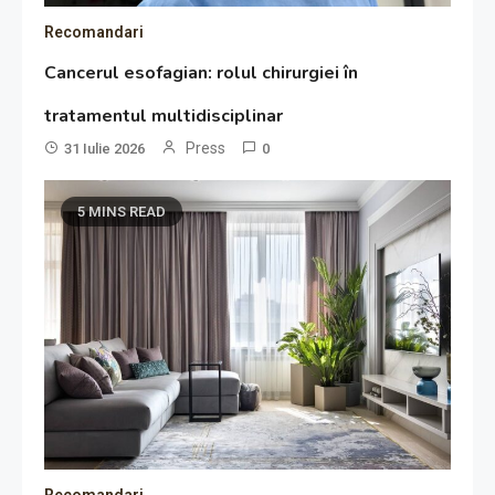
Recomandari
Cancerul esofagian: rolul chirurgiei în
tratamentul multidisciplinar
Press
31 Iulie 2026
0
5 MINS READ
Recomandari