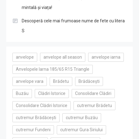
mintală și viața!
Descoperă cele mai frumoase nume de fete cu litera
S
anvelope
anvelope all season
anvelope iarna
Anvelopele Iarna 185/65 R15 Triangle
anvelope vara
Brădetu
Brădăcești
Buzău
Clădiri Istorice
Consolidare Clădiri
Consolidare Clădiri Istorice
cutremur Brădetu
cutremur Brădăcești
cutremur Buzău
cutremur Fundeni
cutremur Gura Siriului