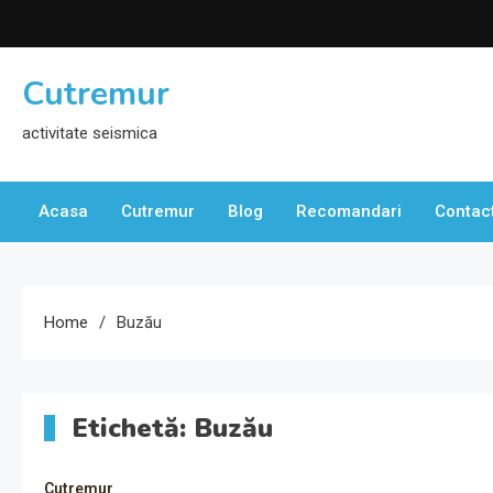
Skip
to
content
Cutremur
activitate seismica
Acasa
Cutremur
Blog
Recomandari
Contac
Home
Buzău
Etichetă:
Buzău
Cutremur