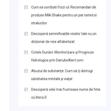
Cum sa combati frizz-ul: Recomandari de
produse Milk Shake pentru un par neted si
stralucitor
Descoperă semnificațiile viselor tale cu un
dicționar de vise alfabetizat
Cotele Dunării: Monitorizare și Prognoze
Hidrologice prin DanubeAlert.com
Abuzul de substanțe: Cum să-ți distrugi
sănătatea mintală și viața!
Descoperă cele mai frumoase nume de fete
cu litera S