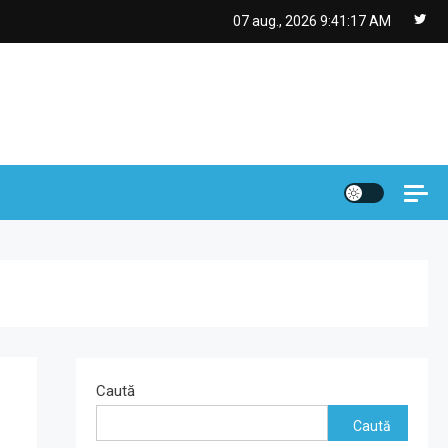
07 aug., 2026
9:41:18 AM
Caută
Caută