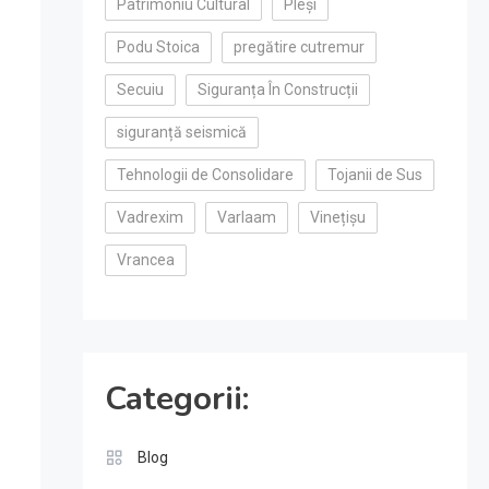
Patrimoniu Cultural
Pleși
Podu Stoica
pregătire cutremur
Secuiu
Siguranța În Construcții
siguranță seismică
Tehnologii de Consolidare
Tojanii de Sus
Vadrexim
Varlaam
Vinețișu
Vrancea
Categorii:
Blog