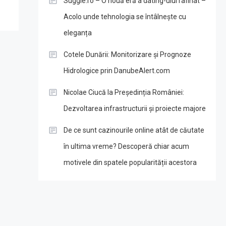
Suggie.ro – O nouă eră a dating-ului rafinat –
Acolo unde tehnologia se întâlnește cu
eleganța
Cotele Dunării: Monitorizare și Prognoze
Hidrologice prin DanubeAlert.com
Nicolae Ciucă la Președinția României:
Dezvoltarea infrastructurii și proiecte majore
De ce sunt cazinourile online atât de căutate
în ultima vreme? Descoperă chiar acum
motivele din spatele popularității acestora