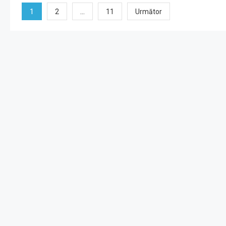
Paginație
1
…
2
11
Următor
articole