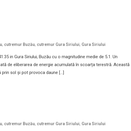
,
,
,
u
cutremur Buzău
cutremur Gura Siriului
Gura Siriului
:35 in Gura Siriului, Buzău cu o magnitudine medie de 5.1. Un
ată de eliberarea de energie acumulată în scoarța terestră. Această
prin sol și pot provoca daune […]
,
,
,
u
cutremur Buzău
cutremur Gura Siriului
Gura Siriului