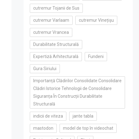
cutremur Tojanii de Sus
cutremur Varlaam
cutremur Vinețișu
cutremur Vrancea
Durabilitate Structurală
Expertiză Arhitecturală
Fundeni
Gura Siriului
Importanță Clădirilor Consolidate Consolidare
Clădiri Istorice Tehnologii de Consolidare
Siguranța În Construcții Durabilitate
Structurală
indicii de viteza
jante tabla
mastodon
model de top în videochat