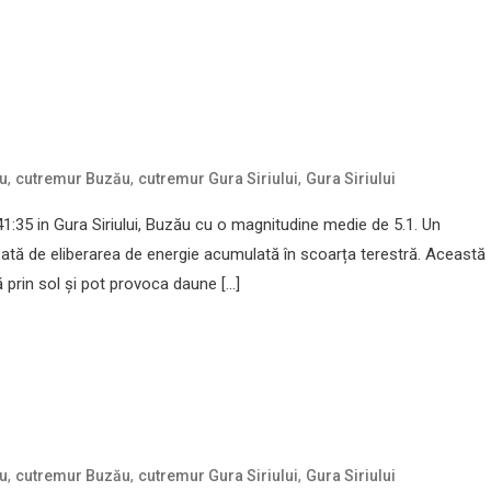
,
,
,
u
cutremur Buzău
cutremur Gura Siriului
Gura Siriului
:35 in Gura Siriului, Buzău cu o magnitudine medie de 5.1. Un
ată de eliberarea de energie acumulată în scoarța terestră. Această
prin sol și pot provoca daune […]
,
,
,
u
cutremur Buzău
cutremur Gura Siriului
Gura Siriului