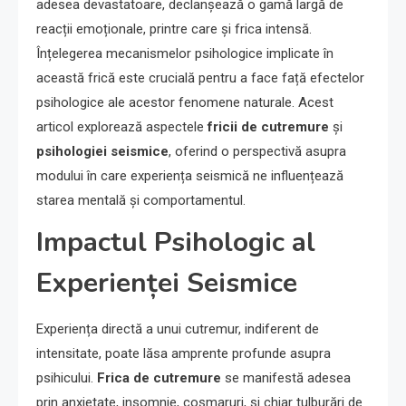
adesea devastatoare, declanșează o gamă largă de
reacții emoționale, printre care și frica intensă.
Înțelegerea mecanismelor psihologice implicate în
această frică este crucială pentru a face față efectelor
psihologice ale acestor fenomene naturale. Acest
articol explorează aspectele
fricii de cutremure
și
psihologiei seismice
, oferind o perspectivă asupra
modului în care experiența seismică ne influențează
starea mentală și comportamentul.
Impactul Psihologic al
Experienței Seismice
Experiența directă a unui cutremur, indiferent de
intensitate, poate lăsa amprente profunde asupra
psihicului.
Frica de cutremure
se manifestă adesea
prin anxietate, insomnie, coșmaruri, și chiar tulburări de