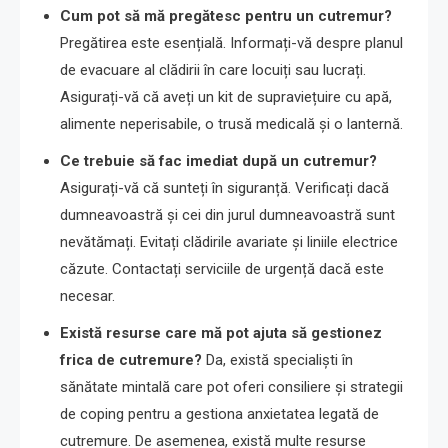
Cum pot să mă pregătesc pentru un cutremur?
Pregătirea este esențială. Informați-vă despre planul
de evacuare al clădirii în care locuiți sau lucrați.
Asigurați-vă că aveți un kit de supraviețuire cu apă,
alimente neperisabile, o trusă medicală și o lanternă.
Ce trebuie să fac imediat după un cutremur?
Asigurați-vă că sunteți în siguranță. Verificați dacă
dumneavoastră și cei din jurul dumneavoastră sunt
nevătămați. Evitați clădirile avariate și liniile electrice
căzute. Contactați serviciile de urgență dacă este
necesar.
Există resurse care mă pot ajuta să gestionez
frica de cutremure?
Da, există specialiști în
sănătate mintală care pot oferi consiliere și strategii
de coping pentru a gestiona anxietatea legată de
cutremure. De asemenea, există multe resurse