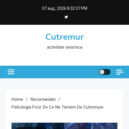
Skip
07 aug., 2026
8:32:38 PM
to
content
Cutremur
activitate seismica
Home
Recomandari
Psihologia Fricii: De Ce Ne Temem De Cutremure