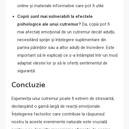
online și materiale informative care pot fi utile.
Copiii sunt mai vulnerabili la efectele
psihologice ale unui cutremur?
Da, copiii pot fi
mai afectați emoțional de un cutremur decât adulții,
necesitând sprijin și înțelegere suplimentare din
partea părinților sau a altor adulți de încredere. Este
important să le explicați ce s-a întâmplat într-un mod
adaptat vârstei lor și să le oferiți sentimentul de
siguranță.
Concluzie
Experiența unui cutremur poate fi extrem de stresantă,
declanșând o gamă largă de reacții emoționale.
Înțelegerea factorilor care contribuie la răspunsul
nostru la aceste evenimente naturale este crucială