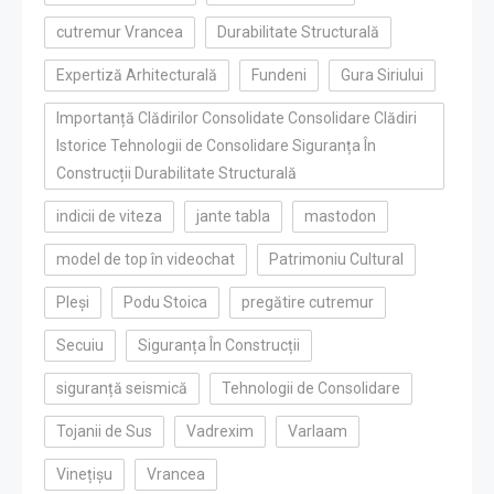
cutremur Vrancea
Durabilitate Structurală
Expertiză Arhitecturală
Fundeni
Gura Siriului
Importanță Clădirilor Consolidate Consolidare Clădiri
Istorice Tehnologii de Consolidare Siguranța În
Construcții Durabilitate Structurală
indicii de viteza
jante tabla
mastodon
model de top în videochat
Patrimoniu Cultural
Pleși
Podu Stoica
pregătire cutremur
Secuiu
Siguranța În Construcții
siguranță seismică
Tehnologii de Consolidare
Tojanii de Sus
Vadrexim
Varlaam
Vinețișu
Vrancea