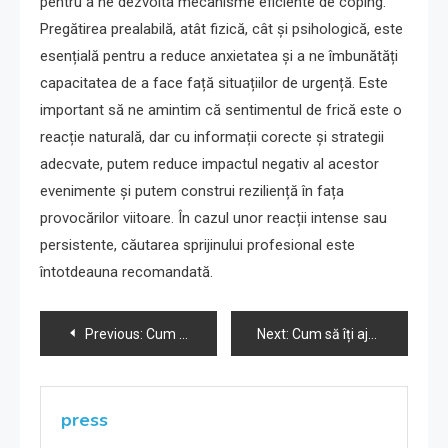
pentru a ne dezvolta mecanisme eficiente de coping.
Pregătirea prealabilă, atât fizică, cât și psihologică, este
esențială pentru a reduce anxietatea și a ne îmbunătăți
capacitatea de a face față situațiilor de urgență. Este
important să ne amintim că sentimentul de frică este o
reacție naturală, dar cu informații corecte și strategii
adecvate, putem reduce impactul negativ al acestor
evenimente și putem construi reziliență în fața
provocărilor viitoare. În cazul unor reacții intense sau
persistente, căutarea sprijinului profesional este
întotdeauna recomandată.
Navigare
Previous:
Cum să reduci anxietatea cauzată de cutremure: ghid pentru familii
Next:
Cum să îți ajuți vecinii în cazul unui cutremur major
în
articole
press