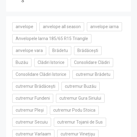
S
anvelope
anvelope all season
anvelope iarna
Anvelopele Iarna 185/65 R15 Triangle
anvelope vara
Brădetu
Brădăcești
Buzău
Clădiri Istorice
Consolidare Clădiri
Consolidare Clădiri Istorice
cutremur Brădetu
cutremur Brădăcești
cutremur Buzău
cutremur Fundeni
cutremur Gura Siriului
cutremur Pleși
cutremur Podu Stoica
cutremur Secuiu
cutremur Tojanii de Sus
cutremur Varlaam
cutremur Vinețișu