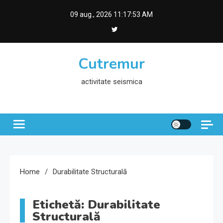
Skip
09 aug., 2026
11:17:53 AM
to
content
Cutremur
activitate seismica
Home
Durabilitate Structurală
Etichetă:
Durabilitate
Structurală