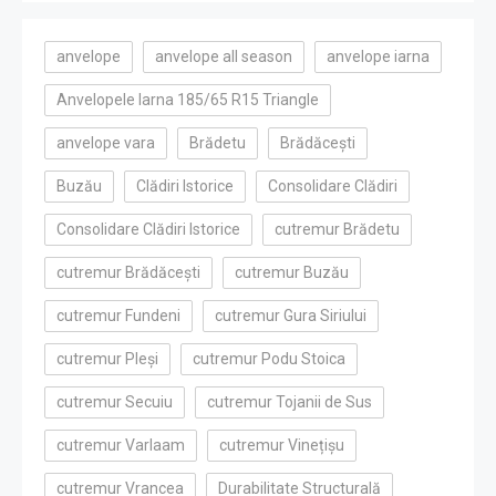
anvelope
anvelope all season
anvelope iarna
Anvelopele Iarna 185/65 R15 Triangle
anvelope vara
Brădetu
Brădăcești
Buzău
Clădiri Istorice
Consolidare Clădiri
Consolidare Clădiri Istorice
cutremur Brădetu
cutremur Brădăcești
cutremur Buzău
cutremur Fundeni
cutremur Gura Siriului
cutremur Pleși
cutremur Podu Stoica
cutremur Secuiu
cutremur Tojanii de Sus
cutremur Varlaam
cutremur Vinețișu
cutremur Vrancea
Durabilitate Structurală