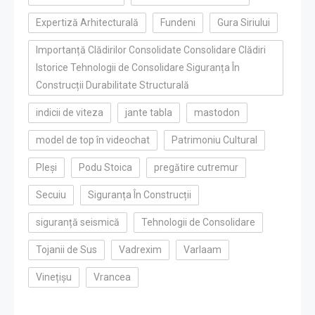
Expertiză Arhitecturală
Fundeni
Gura Siriului
Importanță Clădirilor Consolidate Consolidare Clădiri
Istorice Tehnologii de Consolidare Siguranța În
Construcții Durabilitate Structurală
indicii de viteza
jante tabla
mastodon
model de top în videochat
Patrimoniu Cultural
Pleși
Podu Stoica
pregătire cutremur
Secuiu
Siguranța În Construcții
siguranță seismică
Tehnologii de Consolidare
Tojanii de Sus
Vadrexim
Varlaam
Vinețișu
Vrancea