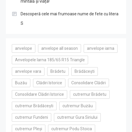
mintală și viața!
Descoperă cele mai frumoase nume de fete cu litera
S
anvelope
anvelope all season
anvelope iarna
Anvelopele Iarna 185/65 R15 Triangle
anvelope vara
Brădetu
Brădăcești
Buzău
Clădiri Istorice
Consolidare Clădiri
Consolidare Clădiri Istorice
cutremur Brădetu
cutremur Brădăcești
cutremur Buzău
cutremur Fundeni
cutremur Gura Siriului
cutremur Pleși
cutremur Podu Stoica