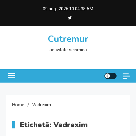
Skip
09 aug., 2026
10:04:39 AM
to
content
Cutremur
activitate seismica
Home
Vadrexim
Etichetă:
Vadrexim