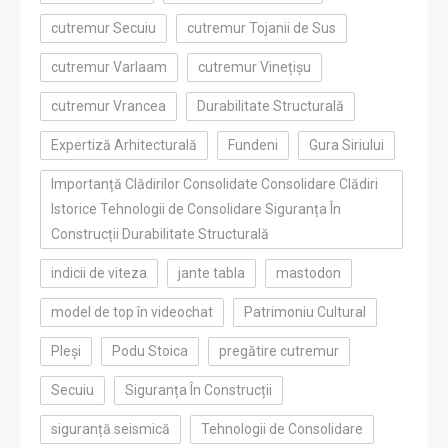
cutremur Secuiu
cutremur Tojanii de Sus
cutremur Varlaam
cutremur Vinețișu
cutremur Vrancea
Durabilitate Structurală
Expertiză Arhitecturală
Fundeni
Gura Siriului
Importanță Clădirilor Consolidate Consolidare Clădiri
Istorice Tehnologii de Consolidare Siguranța În
Construcții Durabilitate Structurală
indicii de viteza
jante tabla
mastodon
model de top în videochat
Patrimoniu Cultural
Pleși
Podu Stoica
pregătire cutremur
Secuiu
Siguranța În Construcții
siguranță seismică
Tehnologii de Consolidare