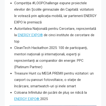
Competiția #LOOPChallenge expune proiectele
elevilor din Școlile gimnaziale din Capitală: vizitatorii
le votează prin aplicația mobilă, iar partenerii ENERGY
EXPO le premiază
Autoritatea Națională pentru Cercetare, reprezentată
la
ENERGY EXPO®
de cinci institute de cercetare de
top
CleanTech Hackathon 2025: 100 de participanți,
mentori naționali și internaționali, experți și
reprezentanți ai companiilor din energie: PPC
(Platinum Partner)
Treasure Hunt cu MEGA PREMII pentru vizitatori: un
carport cu panouri fotovoltaice, o stație de
încărcare, smartwatch-uri și inele smart
Coloana Infinitului din jucării de pluș se ridică la
ENERGY EXPO®
2025