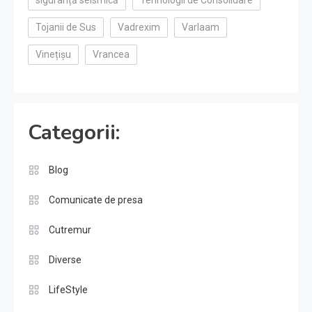
siguranță seismică
Tehnologii de Consolidare
Tojanii de Sus
Vadrexim
Varlaam
Vinețișu
Vrancea
Categorii:
Blog
Comunicate de presa
Cutremur
Diverse
LifeStyle