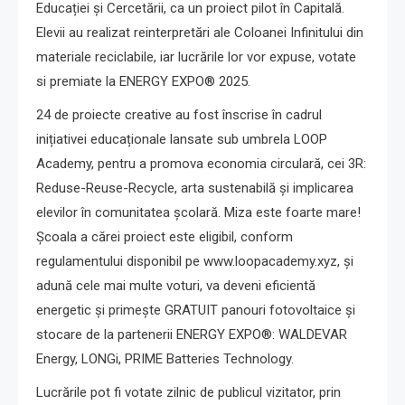
Educației și Cercetării, ca un proiect pilot în Capitală.
Elevii au realizat reinterpretări ale Coloanei Infinitului din
materiale reciclabile, iar lucrările lor vor expuse, votate
si premiate la ENERGY EXPO® 2025.
24 de proiecte creative au fost înscrise în cadrul
inițiativei educaționale lansate sub umbrela LOOP
Academy, pentru a promova economia circulară, cei 3R:
Reduse-Reuse-Recycle, arta sustenabilă și implicarea
elevilor în comunitatea școlară. Miza este foarte mare!
Școala a cărei proiect este eligibil, conform
regulamentului disponibil pe www.loopacademy.xyz, și
adună cele mai multe voturi, va deveni eficientă
energetic și primește GRATUIT panouri fotovoltaice și
stocare de la partenerii ENERGY EXPO®: WALDEVAR
Energy, LONGi, PRIME Batteries Technology.
Lucrările pot fi votate zilnic de publicul vizitator, prin