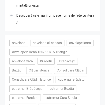
mintală și viața!
Descoperă cele mai frumoase nume de fete cu litera
S
anvelope
anvelope all season
anvelope iarna
Anvelopele Iarna 185/65 R15 Triangle
anvelope vara
Brădetu
Brădăcești
Buzău
Clădiri Istorice
Consolidare Clădiri
Consolidare Clădiri Istorice
cutremur Brădetu
cutremur Brădăcești
cutremur Buzău
cutremur Fundeni
cutremur Gura Siriului