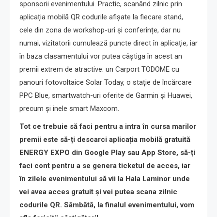
sponsorii evenimentului. Practic, scanând zilnic prin
aplicația mobilă QR codurile afișate la fiecare stand,
cele din zona de workshop-uri și conferințe, dar nu
numai, vizitatorii cumulează puncte direct în aplicație, iar
în baza clasamentului vor putea câștiga în acest an
premii extrem de atractive: un Carport TODOME cu
panouri fotovoltaice Solar Today, o stație de încărcare
PPC Blue, smartwatch-uri oferite de Garmin și Huawei,
precum și inele smart Maxcom.
Tot ce trebuie să faci pentru a intra în cursa marilor
premii este să-ți descarci aplicația mobilă gratuită
ENERGY EXPO din Google Play sau App Store, să-ți
faci cont pentru a se genera ticketul de acces, iar
în zilele evenimentului să vii la Hala Laminor unde
vei avea acces gratuit și vei putea scana zilnic
codurile QR. Sâmbătă, la finalul evenimentului, vom