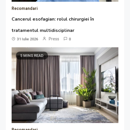
Recomandari
Cancerul esofagian: rolul chirurgiei în
tratamentul multidisciplinar
Press
31 Iulie 2026
0
5 MINS READ
Recomandari