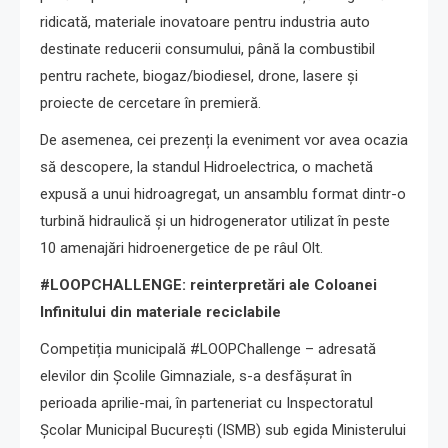
ridicată, materiale inovatoare pentru industria auto
destinate reducerii consumului, până la combustibil
pentru rachete, biogaz/biodiesel, drone, lasere și
proiecte de cercetare în premieră.
De asemenea, cei prezenți la eveniment vor avea ocazia
să descopere, la standul Hidroelectrica, o machetă
expusă a unui hidroagregat, un ansamblu format dintr-o
turbină hidraulică și un hidrogenerator utilizat în peste
10 amenajări hidroenergetice de pe râul Olt.
#LOOPCHALLENGE: reinterpretări ale Coloanei
Infinitului din materiale reciclabile
Competiția municipală #LOOPChallenge – adresată
elevilor din Școlile Gimnaziale, s-a desfășurat în
perioada aprilie-mai, în parteneriat cu Inspectoratul
Școlar Municipal București (ISMB) sub egida Ministerului