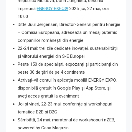
Republica Moldova, Dorin Junghietu, deschid
împreună
ENERGY EXPO®
2025: joi, 22 mai, ora
10:00
Ditte Juul Jørgensen, Director-General pentru Energie
– Comisia Europeană, adresează un mesaj puternic
companiilor românești din energie
22-24 mai: trei zile dedicate inovației, sustenabilității
și viitorului energiei din S-E Europei
Peste 150 de specialiști, expozanți și participanți din
peste 30 de țări de pe 4 continente
Activați-vă contul în aplicația mobilă ENERGY EXPO,
disponibilă gratuit în Google Play și App Store, și
aveți acces gratuit la eveniment
Joi și vineri, 22-23 mai: conferințe și workshopuri
tematice B2B și B2G
Sâmbătă, 24 mai: maratonul de workshopuri nZEB,
powered by Casa Magazin