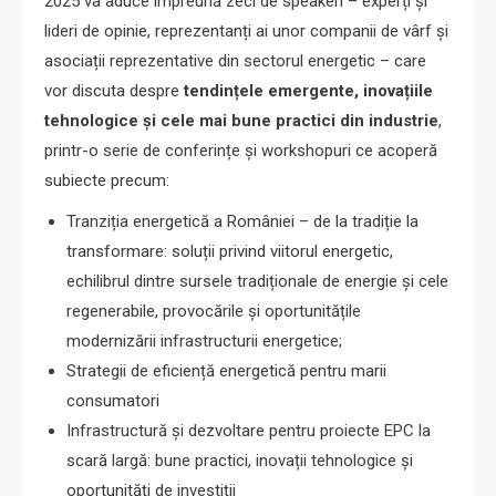
2025 va aduce împreună zeci de speakeri – experți și
lideri de opinie, reprezentanți ai unor companii de vârf și
asociații reprezentative din sectorul energetic – care
vor discuta despre
tendințele emergente, inovațiile
tehnologice și cele mai bune practici din industrie
,
printr-o serie de conferințe și workshopuri ce acoperă
subiecte precum:
Tranziția energetică a României – de la tradiție la
transformare: soluții privind viitorul energetic,
echilibrul dintre sursele tradiționale de energie și cele
regenerabile, provocările și oportunitățile
modernizării infrastructurii energetice;
Strategii de eficiență energetică pentru marii
consumatori
Infrastructură și dezvoltare pentru proiecte EPC la
scară largă: bune practici, inovații tehnologice și
oportunități de investiții