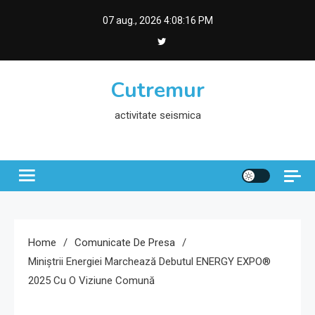
Skip
07 aug., 2026
4:08:17 PM
to
content
Cutremur
activitate seismica
Home
Comunicate De Presa
Miniștrii Energiei Marchează Debutul ENERGY EXPO®
2025 Cu O Viziune Comună