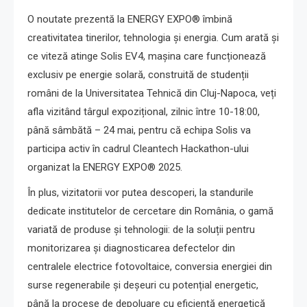
O noutate prezentă la ENERGY EXPO® îmbină
creativitatea tinerilor, tehnologia și energia. Cum arată și
ce viteză atinge Solis EV4, mașina care funcționează
exclusiv pe energie solară, construită de studenții
români de la Universitatea Tehnică din Cluj-Napoca, veți
afla vizitând târgul expozițional, zilnic între 10-18:00,
până sâmbătă – 24 mai, pentru că echipa Solis va
participa activ în cadrul Cleantech Hackathon-ului
organizat la ENERGY EXPO® 2025.
În plus, vizitatorii vor putea descoperi, la standurile
dedicate institutelor de cercetare din România, o gamă
variată de produse și tehnologii: de la soluții pentru
monitorizarea și diagnosticarea defectelor din
centralele electrice fotovoltaice, conversia energiei din
surse regenerabile și deșeuri cu potențial energetic,
până la procese de depoluare cu eficiență energetică