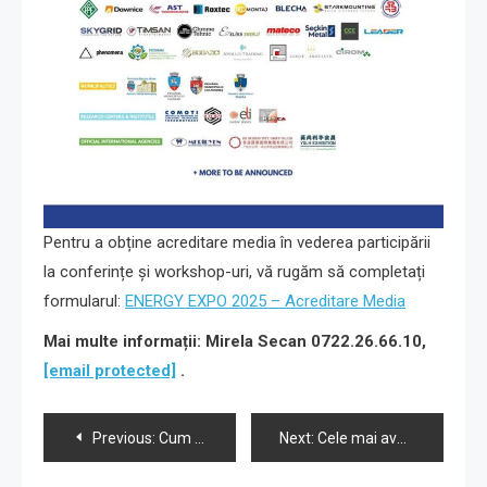
Pentru a obține acreditare media în vederea participării
la conferințe și workshop-uri, vă rugăm să completați
formularul:
ENERGY EXPO 2025 – Acreditare Media
Mai multe informații: Mirela Secan 0722.26.66.10,
[email protected]
.
Navigare
Previous:
Cum sunt utilizate dronele pentru monitorizarea zonelor afectate de cutremure în Europa
Next:
Cele mai avansate senzori pentru detectarea cutremurelor în Europa
în