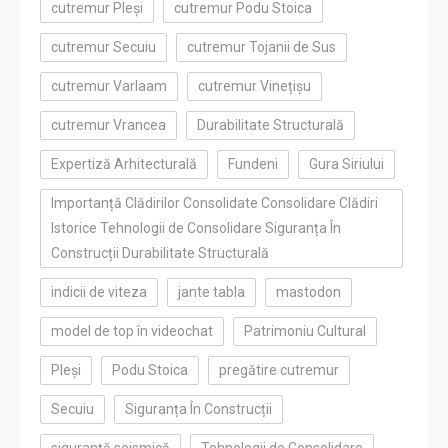
cutremur Pleși
cutremur Podu Stoica
cutremur Secuiu
cutremur Tojanii de Sus
cutremur Varlaam
cutremur Vinețișu
cutremur Vrancea
Durabilitate Structurală
Expertiză Arhitecturală
Fundeni
Gura Siriului
Importanță Clădirilor Consolidate Consolidare Clădiri
Istorice Tehnologii de Consolidare Siguranța În
Construcții Durabilitate Structurală
indicii de viteza
jante tabla
mastodon
model de top în videochat
Patrimoniu Cultural
Pleși
Podu Stoica
pregătire cutremur
Secuiu
Siguranța În Construcții