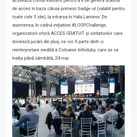
activează contul existent pentru a li se genera ticketul
de acces în baza căruia primesc badge-ul (valabil pentru
toate cele 3 zile), la intrarea în Hala Laminor. De
asemenea, în cadrul inițiativei #LOOPChallenge,
organizatorii oferă ACCES GRATUIT și vizitatorilor care
donează jucării din pluș, ce vor fi parte dintr-o
reinterpretare inedită a Coloanei Infinitului, care se va
înalța până sâmbătă, 24 mai.