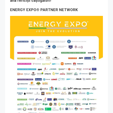
afla fericiții câștigători!
ENERGY EXPO® PARTNER NETWORK