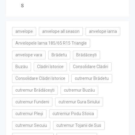
S
anvelope
anvelope all season
anvelope iarna
Anvelopele Iarna 185/65 R15 Triangle
anvelope vara
Brădetu
Brădăcești
Buzău
Clădiri Istorice
Consolidare Clădiri
Consolidare Clădiri Istorice
cutremur Brădetu
cutremur Brădăcești
cutremur Buzău
cutremur Fundeni
cutremur Gura Siriului
cutremur Pleși
cutremur Podu Stoica
cutremur Secuiu
cutremur Tojanii de Sus