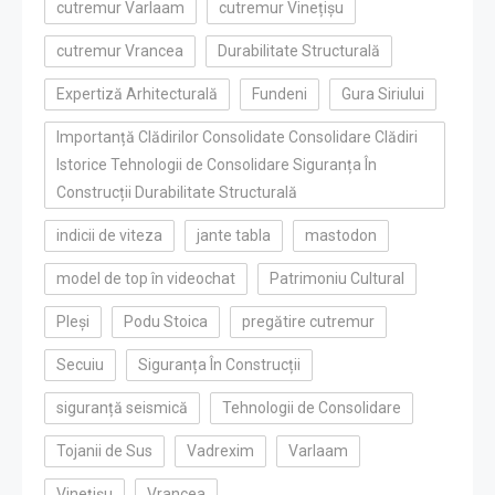
cutremur Varlaam
cutremur Vinețișu
cutremur Vrancea
Durabilitate Structurală
Expertiză Arhitecturală
Fundeni
Gura Siriului
Importanță Clădirilor Consolidate Consolidare Clădiri
Istorice Tehnologii de Consolidare Siguranța În
Construcții Durabilitate Structurală
indicii de viteza
jante tabla
mastodon
model de top în videochat
Patrimoniu Cultural
Pleși
Podu Stoica
pregătire cutremur
Secuiu
Siguranța În Construcții
siguranță seismică
Tehnologii de Consolidare
Tojanii de Sus
Vadrexim
Varlaam
Vinețișu
Vrancea