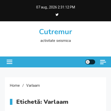
Skip
07 aug., 2026
2:31:12 PM
to
content
Cutremur
activitate seismica
Home
Varlaam
Etichetă:
Varlaam