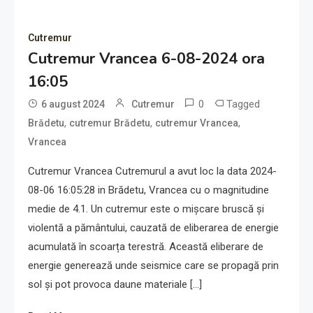
Cutremur
Cutremur Vrancea 6-08-2024 ora
16:05
0
Tagged
6 august 2024
Cutremur
,
,
,
Brădetu
cutremur Brădetu
cutremur Vrancea
Vrancea
Cutremur Vrancea Cutremurul a avut loc la data 2024-
08-06 16:05:28 in Brădetu, Vrancea cu o magnitudine
medie de 4.1. Un cutremur este o mișcare bruscă și
violentă a pământului, cauzată de eliberarea de energie
acumulată în scoarța terestră. Această eliberare de
energie generează unde seismice care se propagă prin
sol și pot provoca daune materiale […]