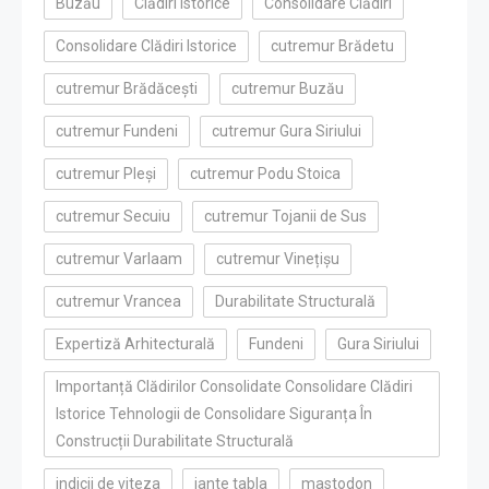
Buzău
Clădiri Istorice
Consolidare Clădiri
Consolidare Clădiri Istorice
cutremur Brădetu
cutremur Brădăcești
cutremur Buzău
cutremur Fundeni
cutremur Gura Siriului
cutremur Pleși
cutremur Podu Stoica
cutremur Secuiu
cutremur Tojanii de Sus
cutremur Varlaam
cutremur Vinețișu
cutremur Vrancea
Durabilitate Structurală
Expertiză Arhitecturală
Fundeni
Gura Siriului
Importanță Clădirilor Consolidate Consolidare Clădiri
Istorice Tehnologii de Consolidare Siguranța În
Construcții Durabilitate Structurală
indicii de viteza
jante tabla
mastodon