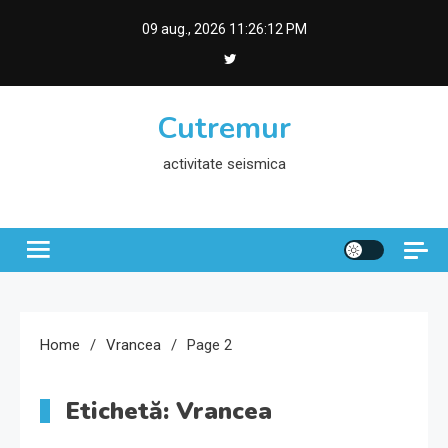
Skip
09 aug., 2026
11:26:12 PM
to
content
Cutremur
activitate seismica
Home
Vrancea
Page 2
Etichetă:
Vrancea