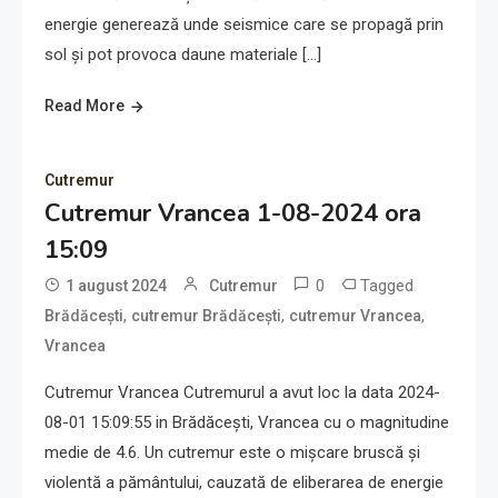
energie generează unde seismice care se propagă prin
sol și pot provoca daune materiale […]
Read More
Cutremur
Cutremur Vrancea 1-08-2024 ora
15:09
0
Tagged
1 august 2024
Cutremur
,
,
,
Brădăcești
cutremur Brădăcești
cutremur Vrancea
Vrancea
Cutremur Vrancea Cutremurul a avut loc la data 2024-
08-01 15:09:55 in Brădăcești, Vrancea cu o magnitudine
medie de 4.6. Un cutremur este o mișcare bruscă și
violentă a pământului, cauzată de eliberarea de energie