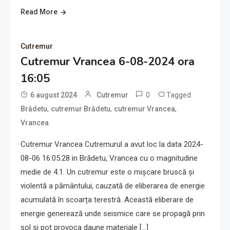
Read More
Cutremur
Cutremur Vrancea 6-08-2024 ora
16:05
0
Tagged
6 august 2024
Cutremur
,
,
,
Brădetu
cutremur Brădetu
cutremur Vrancea
Vrancea
Cutremur Vrancea Cutremurul a avut loc la data 2024-
08-06 16:05:28 in Brădetu, Vrancea cu o magnitudine
medie de 4.1. Un cutremur este o mișcare bruscă și
violentă a pământului, cauzată de eliberarea de energie
acumulată în scoarța terestră. Această eliberare de
energie generează unde seismice care se propagă prin
sol și pot provoca daune materiale […]