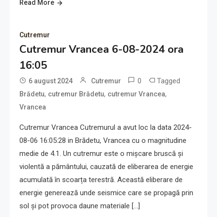
Read More
Cutremur
Cutremur Vrancea 6-08-2024 ora
16:05
0
Tagged
6 august 2024
Cutremur
,
,
,
Brădetu
cutremur Brădetu
cutremur Vrancea
Vrancea
Cutremur Vrancea Cutremurul a avut loc la data 2024-
08-06 16:05:28 in Brădetu, Vrancea cu o magnitudine
medie de 4.1. Un cutremur este o mișcare bruscă și
violentă a pământului, cauzată de eliberarea de energie
acumulată în scoarța terestră. Această eliberare de
energie generează unde seismice care se propagă prin
sol și pot provoca daune materiale […]