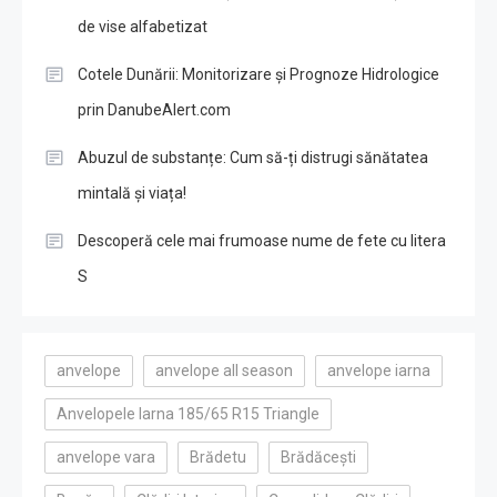
de vise alfabetizat
Cotele Dunării: Monitorizare și Prognoze Hidrologice
prin DanubeAlert.com
Abuzul de substanțe: Cum să-ți distrugi sănătatea
mintală și viața!
Descoperă cele mai frumoase nume de fete cu litera
S
anvelope
anvelope all season
anvelope iarna
Anvelopele Iarna 185/65 R15 Triangle
anvelope vara
Brădetu
Brădăcești