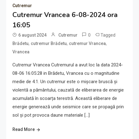
Cutremur
Cutremur Vrancea 6-08-2024 ora
16:05
0
Tagged
6 august 2024
Cutremur
,
,
,
Brădetu
cutremur Brădetu
cutremur Vrancea
Vrancea
Cutremur Vrancea Cutremurul a avut loc la data 2024-
08-06 16:05:28 in Brădetu, Vrancea cu o magnitudine
medie de 4.1. Un cutremur este o mișcare bruscă și
violentă a pământului, cauzată de eliberarea de energie
acumulată în scoarța terestră. Această eliberare de
energie generează unde seismice care se propagă prin
sol și pot provoca daune materiale […]
Read More