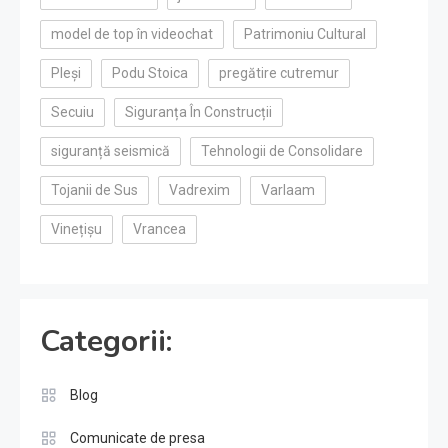
model de top în videochat
Patrimoniu Cultural
Pleși
Podu Stoica
pregătire cutremur
Secuiu
Siguranța În Construcții
siguranță seismică
Tehnologii de Consolidare
Tojanii de Sus
Vadrexim
Varlaam
Vinețișu
Vrancea
Categorii:
Blog
Comunicate de presa