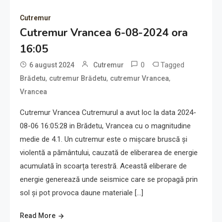
Cutremur
Cutremur Vrancea 6-08-2024 ora
16:05
0
Tagged
6 august 2024
Cutremur
,
,
,
Brădetu
cutremur Brădetu
cutremur Vrancea
Vrancea
Cutremur Vrancea Cutremurul a avut loc la data 2024-
08-06 16:05:28 in Brădetu, Vrancea cu o magnitudine
medie de 4.1. Un cutremur este o mișcare bruscă și
violentă a pământului, cauzată de eliberarea de energie
acumulată în scoarța terestră. Această eliberare de
energie generează unde seismice care se propagă prin
sol și pot provoca daune materiale […]
Read More