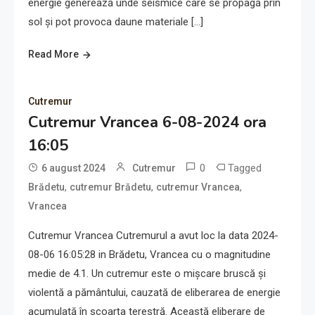
energie generează unde seismice care se propagă prin
sol și pot provoca daune materiale […]
Read More
Cutremur
Cutremur Vrancea 6-08-2024 ora
16:05
0
Tagged
6 august 2024
Cutremur
,
,
,
Brădetu
cutremur Brădetu
cutremur Vrancea
Vrancea
Cutremur Vrancea Cutremurul a avut loc la data 2024-
08-06 16:05:28 in Brădetu, Vrancea cu o magnitudine
medie de 4.1. Un cutremur este o mișcare bruscă și
violentă a pământului, cauzată de eliberarea de energie
acumulată în scoarța terestră. Această eliberare de