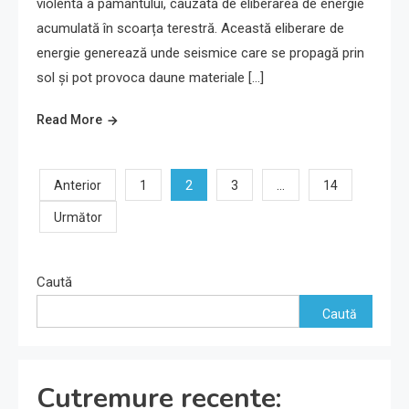
violentă a pământului, cauzată de eliberarea de energie
acumulată în scoarța terestră. Această eliberare de
energie generează unde seismice care se propagă prin
sol și pot provoca daune materiale […]
Read More
Paginație
2
…
Anterior
1
3
14
Următor
articole
Caută
Caută
Cutremure recente: