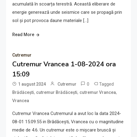
acumulată în scoarța terestră. Această eliberare de
energie generează unde seismice care se propagă prin
sol și pot provoca daune materiale […]
Read More
Cutremur
Cutremur Vrancea 1-08-2024 ora
15:09
0
Tagged
1 august 2024
Cutremur
,
,
,
Brădăcești
cutremur Brădăcești
cutremur Vrancea
Vrancea
Cutremur Vrancea Cutremurul a avut loc la data 2024-
08-01 15:09:55 in Brădăcești, Vrancea cu o magnitudine
medie de 4.6. Un cutremur este o mișcare bruscă și