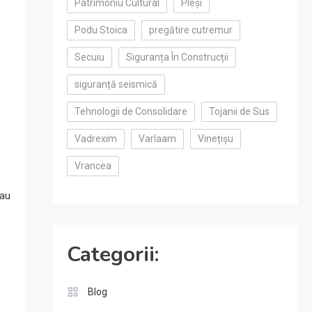
Patrimoniu Cultural
Pleși
Podu Stoica
pregătire cutremur
Secuiu
Siguranța În Construcții
siguranță seismică
Tehnologii de Consolidare
Tojanii de Sus
Vadrexim
Varlaam
Vinețișu
Vrancea
 au
Categorii:
Blog