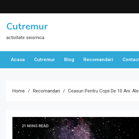
Skip
to
content
Cutremur
activitate seismica
Acasa
Cutremur
Blog
Recomandari
Contac
Home
Recomandari
Ceasuri Pentru Copii De 10 Ani: Ale
21 MINS READ