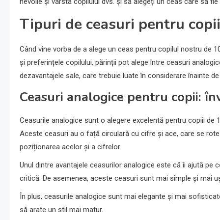
nevoile și vârsta copilului dvs. și să alegeți un ceas care să fie 
Tipuri de ceasuri pentru copi
Când vine vorba de a alege un ceas pentru copilul nostru de 10 a
și preferințele copilului, părinții pot alege între ceasuri analogic
dezavantajele sale, care trebuie luate în considerare înainte de
Ceasuri analogice pentru copii: în
Ceasurile analogice sunt o alegere excelentă pentru copiii de 1
Aceste ceasuri au o față circulară cu cifre și ace, care se rote
poziționarea acelor și a cifrelor.
Unul dintre avantajele ceasurilor analogice este că îi ajută pe c
critică. De asemenea, aceste ceasuri sunt mai simple și mai ușo
În plus, ceasurile analogice sunt mai elegante și mai sofistica
să arate un stil mai matur.