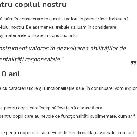
tru copilul nostru
 luăm în considerare mai mulți factori. În primul rând, trebuie să
pilului nostru. De asemenea, trebuie să luăm în considerare
i materialele utilizate în construcția lui.
nstrument valoros în dezvoltarea abilităților de
ntalități responsabile.”
10 ani
 cu caracteristicile și funcționalitățile sale. În continuare, vom explo
le pentru copiii care încep să învețe să citească ora.
pentru copiii care au nevoie de funcționalități suplimentare, cum ar fi
ale pentru copiii care au nevoie de funcționalități avansate, cum ar fi