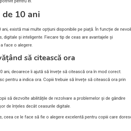
potrivit pentru el.
i de 10 ani
ni, există mai multe opțiuni disponibile pe piață. În funcție de nevoi
e, digitale și inteligente. Fiecare tip de ceas are avantajele și
 a face o alegere.
vățând să citească ora
0 ani, deoarece îi ajută să învețe să citească ora în mod corect.
sc pentru a indica ora. Copiii trebuie să învețe să citească ora prin
opii să dezvolte abilitățile de rezolvare a problemelor și de gândire
r de înțeles decât ceasurile digitale.
te, ceea ce le face să fie o alegere excelentă pentru copiii care dores