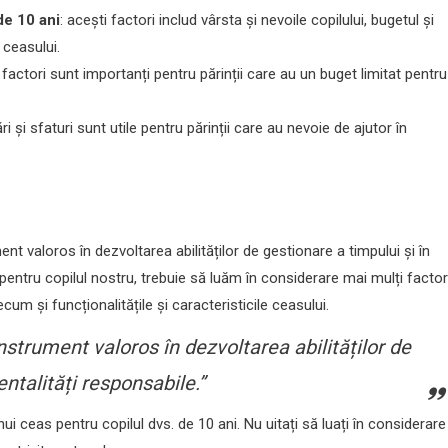
de 10 ani
: acești factori includ vârsta și nevoile copilului, bugetul și
 ceasului.
i factori sunt importanți pentru părinții care au un buget limitat pentru
 și sfaturi sunt utile pentru părinții care au nevoie de ajutor în
nt valoros în dezvoltarea abilităților de gestionare a timpului și în
ntru copilul nostru, trebuie să luăm în considerare mai mulți factori
ecum și funcționalitățile și caracteristicile ceasului.
nstrument valoros în dezvoltarea abilităților de
ntalități responsabile.”
nui ceas pentru copilul dvs. de 10 ani. Nu uitați să luați în considerare