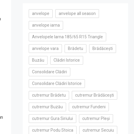
anvelope
anvelope all season
n
anvelope iarna
Anvelopele Iarna 185/65 R15 Triangle
anvelope vara
Brădetu
Brădăcești
Buzău
Clădiri Istorice
Consolidare Clădiri
Consolidare Clădiri Istorice
cutremur Brădetu
cutremur Brădăcești
cutremur Buzău
cutremur Fundeni
un
cutremur Gura Siriului
cutremur Pleși
cutremur Podu Stoica
cutremur Secuiu