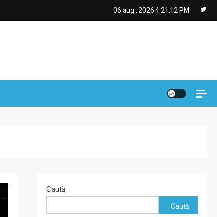
06 aug., 2026
4:21:13 PM
Caută
Caută