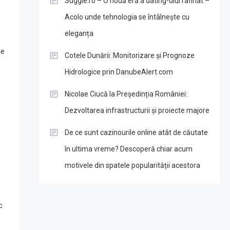
Suggie.ro – O nouă eră a dating-ului rafinat –
Acolo unde tehnologia se întâlnește cu
eleganța
le
Cotele Dunării: Monitorizare și Prognoze
Hidrologice prin DanubeAlert.com
Nicolae Ciucă la Președinția României:
Dezvoltarea infrastructurii și proiecte majore
De ce sunt cazinourile online atât de căutate
în ultima vreme? Descoperă chiar acum
motivele din spatele popularității acestora
c