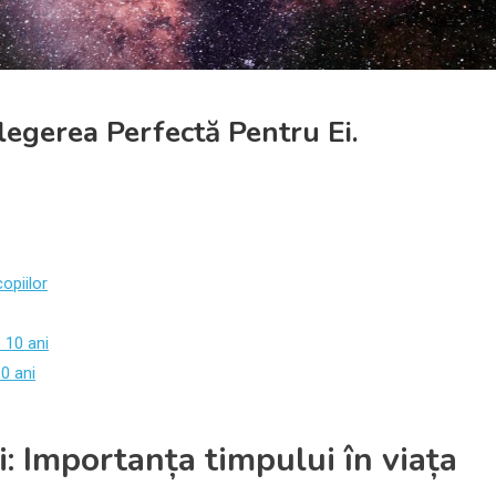
legerea Perfectă Pentru Ei.
opiilor
e 10 ani
0 ani
i: Importanța timpului în viața