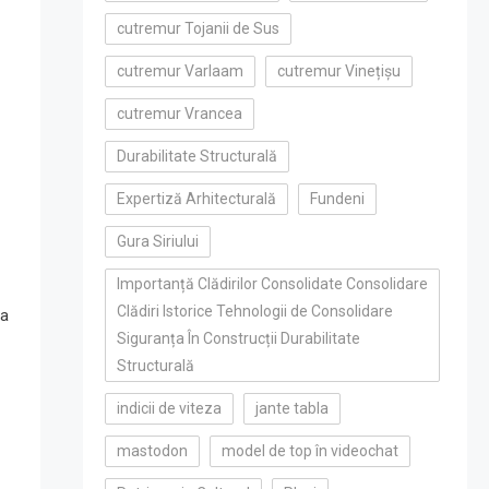
cutremur Tojanii de Sus
cutremur Varlaam
cutremur Vinețișu
cutremur Vrancea
Durabilitate Structurală
Expertiză Arhitecturală
Fundeni
Gura Siriului
Importanță Clădirilor Consolidate Consolidare
Clădiri Istorice Tehnologii de Consolidare
ra
Siguranța În Construcții Durabilitate
Structurală
indicii de viteza
jante tabla
mastodon
model de top în videochat