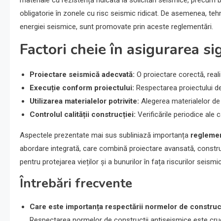
obligatorie în zonele cu risc seismic ridicat. De asemenea, te
energiei seismice, sunt promovate prin aceste reglementări.
Factori cheie în asigurarea si
Proiectare seismică adecvată:
O proiectare corectă, realiz
Execuție conform proiectului:
Respectarea proiectului de 
Utilizarea materialelor potrivite:
Alegerea materialelor de 
Controlul calității construcției:
Verificările periodice ale 
Aspectele prezentate mai sus subliniază importanța
reglemen
abordare integrată, care combină proiectare avansată, construcț
pentru protejarea vieților și a bunurilor în fața riscurilor seismi
Întrebări frecvente
Care este importanța respectării normelor de construc
Respectarea normelor de construcții antiseismice este crucia