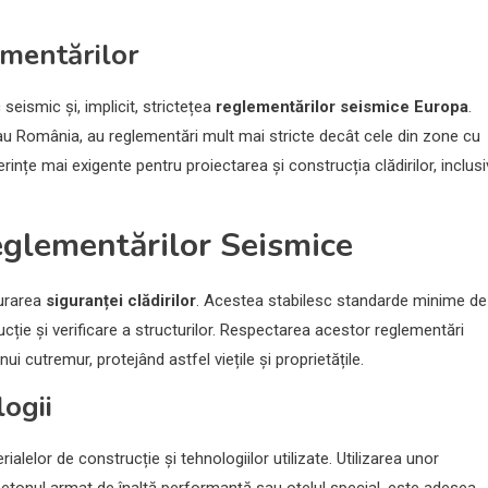
ementărilor
seismic și, implicit, strictețea
reglementărilor seismice Europa
.
a sau România, au reglementări mult mai stricte decât cele din zone cu
ințe mai exigente pentru proiectarea și construcția clădirilor, inclusi
Reglementărilor Seismice
gurarea
siguranței clădirilor
. Acestea stabilesc standarde minime de
cție și verificare a structurilor. Respectarea acestor reglementări
nui cutremur, protejând astfel viețile și proprietățile.
ogii
alelor de construcție și tehnologiilor utilizate. Utilizarea unor
 betonul armat de înaltă performanță sau oțelul special, este adesea