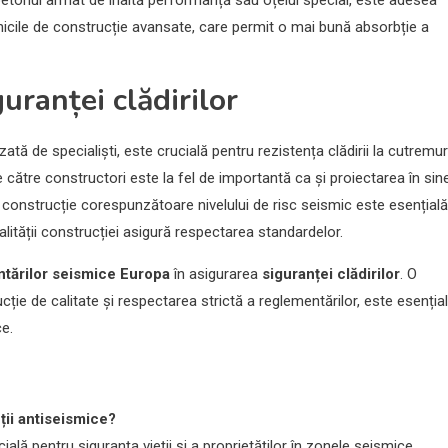
hnicile de construcție avansate, care permit o mai bună absorbție a
guranței clădirilor
ată de specialiști, este crucială pentru rezistența clădirii la cutremur
către constructori este la fel de importantă ca și proiectarea în sine
construcție corespunzătoare nivelului de risc seismic este esențială
calității construcției asigură respectarea standardelor.
tărilor seismice Europa
în asigurarea
siguranței clădirilor
. O
ie de calitate și respectarea strictă a reglementărilor, este esenția
ce.
ții antiseismice?
lă pentru siguranța vieții și a proprietăților în zonele seismice.