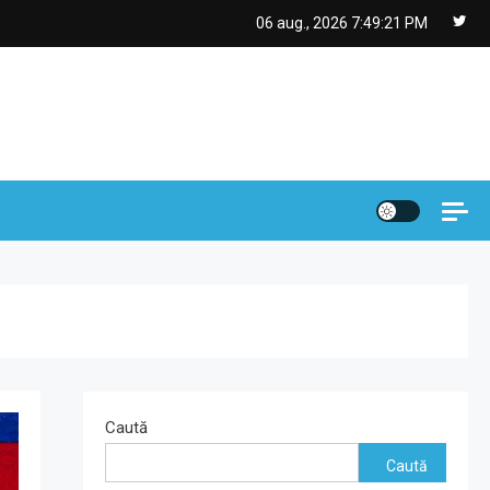
06 aug., 2026
7:49:22 PM
Caută
Caută