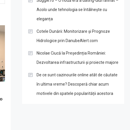
Suggie.ro – O nouă eră a dating-ului rafinat –
Acolo unde tehnologia se întâlnește cu
eleganța
Cotele Dunării: Monitorizare și Prognoze
Hidrologice prin DanubeAlert.com
Nicolae Ciucă la Președinția României:
Dezvoltarea infrastructurii și proiecte majore
De ce sunt cazinourile online atât de căutate
în ultima vreme? Descoperă chiar acum
motivele din spatele popularității acestora
 o