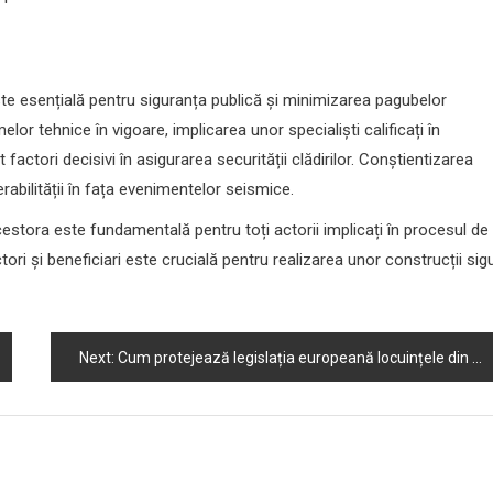
ste esențială pentru siguranța publică și minimizarea pagubelor
or tehnice în vigoare, implicarea unor specialiști calificați în
 factori decisivi în asigurarea securității clădirilor. Conștientizarea
abilității în fața evenimentelor seismice.
acestora este fundamentală pentru toți actorii implicați în procesul de
tori și beneficiari este crucială pentru realizarea unor construcții sig
Next:
Cum protejează legislația europeană locuințele din zonele seismice