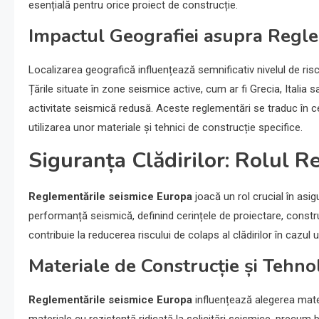
esențială pentru orice proiect de construcție.
Impactul Geografiei asupra Regl
Localizarea geografică influențează semnificativ nivelul de risc 
Țările situate în zone seismice active, cum ar fi Grecia, Itali
activitate seismică redusă. Aceste reglementări se traduc în cer
utilizarea unor materiale și tehnici de construcție specifice.
Siguranța Clădirilor: Rolul 
Reglementările seismice Europa
joacă un rol crucial în asi
performanță seismică, definind cerințele de proiectare, constru
contribuie la reducerea riscului de colaps al clădirilor în cazul u
Materiale de Construcție și Tehnol
Reglementările seismice Europa
influențează alegerea materi
materiale cu rezistență ridicată la solicitări seismice, precum