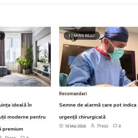
D
17 MINS READ
Recomandari
ința ideală în
Semne de alarmă care pot indica
luții moderne pentru
urgență chirurgicală
Press
10 Mai 2026
0
ță premium