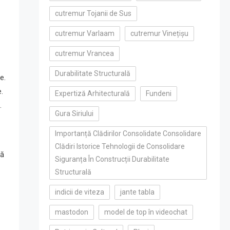
cutremur Tojanii de Sus
cutremur Varlaam
cutremur Vinețișu
cutremur Vrancea
Durabilitate Structurală
e.
.
Expertiză Arhitecturală
Fundeni
.
Gura Siriului
Importanță Clădirilor Consolidate Consolidare
Clădiri Istorice Tehnologii de Consolidare
lă
Siguranța În Construcții Durabilitate
Structurală
indicii de viteza
jante tabla
mastodon
model de top în videochat