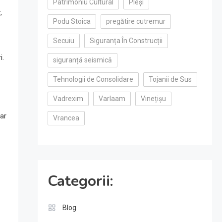
Patrimoniu Cultural
Pleși
,
Podu Stoica
pregătire cutremur
Secuiu
Siguranța În Construcții
i.
siguranță seismică
Tehnologii de Consolidare
Tojanii de Sus
Vadrexim
Varlaam
Vinețișu
ar
Vrancea
Categorii:
Blog