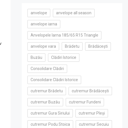
anvelope
anvelope all season
anvelope iarna
Anvelopele Iarna 185/65 R15 Triangle
v
anvelope vara
Brădetu
Brădăcești
Buzău
Clădiri Istorice
Consolidare Clădiri
Consolidare Clădiri Istorice
cutremur Brădetu
cutremur Brădăcești
cutremur Buzău
cutremur Fundeni
cutremur Gura Siriului
cutremur Pleși
cutremur Podu Stoica
cutremur Secuiu