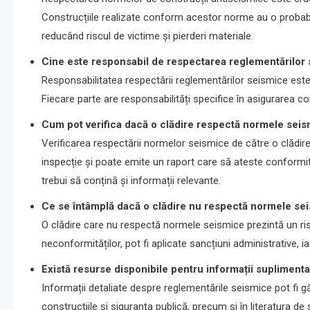
Construcțiile realizate conform acestor norme au o probabil
reducând riscul de victime și pierderi materiale.
Cine este responsabil de respectarea reglementărilor
Responsabilitatea respectării reglementărilor seismice este îm
Fiecare parte are responsabilități specifice în asigurarea co
Cum pot verifica dacă o clădire respectă normele sei
Verificarea respectării normelor seismice de către o clădire
inspecție și poate emite un raport care să ateste conformi
trebui să conțină și informații relevante.
Ce se întâmplă dacă o clădire nu respectă normele se
O clădire care nu respectă normele seismice prezintă un ris
neconformităților, pot fi aplicate sancțiuni administrative, i
Există resurse disponibile pentru informații suplimen
Informații detaliate despre reglementările seismice pot fi gă
construcțiile și siguranța publică, precum și în literatura de 