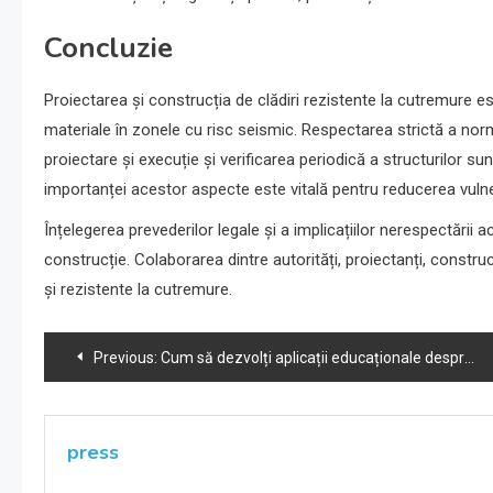
Concluzie
Proiectarea și construcția de clădiri rezistente la cutremure e
materiale în zonele cu risc seismic. Respectarea strictă a normel
proiectare și execuție și verificarea periodică a structurilor sunt
importanței acestor aspecte este vitală pentru reducerea vulner
Înțelegerea prevederilor legale și a implicațiilor nerespectării 
construcție. Colaborarea dintre autorități, proiectanți, construc
și rezistente la cutremure.
Navigare
Previous:
Cum să dezvolți aplicații educaționale despre cutremure pentru populația europeană
în
articole
press