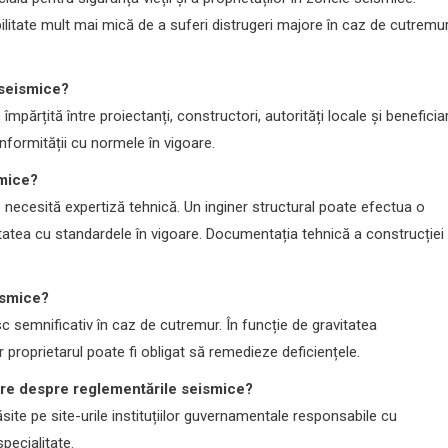
itate mult mai mică de a suferi distrugeri majore în caz de cutremur
 seismice?
părțită între proiectanți, constructori, autorități locale și beneficiar
nformității cu normele în vigoare.
smice?
 necesită expertiză tehnică. Un inginer structural poate efectua o
tatea cu standardele în vigoare. Documentația tehnică a construcției 
ismice?
c semnificativ în caz de cutremur. În funcție de gravitatea
ar proprietarul poate fi obligat să remedieze deficiențele.
tare despre reglementările seismice?
site pe site-urile instituțiilor guvernamentale responsabile cu
specialitate.