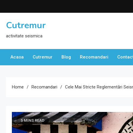
Skip
to
content
Cutremur
activitate seismica
Acasa
Cutremur
Blog
Recomandari
Contac
Home
Recomandari
Cele Mai Stricte Reglementări Sei
5 MINS READ