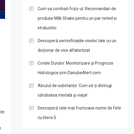
Cum sa combati frizz-ul: Recomandari de
produse Milk Shake pentru un par neted si
stralucitor
Descoperă semnificațiile viselor tale cu un
dicționar de vise alfabetizat
Cotele Dunării: Monitorizare și Prognoze
Hidrologice prin DanubeAlert.com
Abuzul de substanțe: Cum să-ți distrugi
sănătatea mintală și viața!
Descoperă cele mai frumoase nume de fete
ate
cu litera S
e