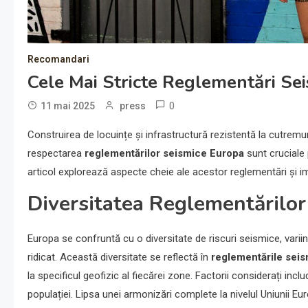
Recomandari
Cele Mai Stricte Reglementări Se
0
11 mai 2025
press
Construirea de locuințe și infrastructură rezistentă la cutremur
respectarea
reglementărilor seismice Europa
sunt cruciale
articol explorează aspecte cheie ale acestor reglementări și i
Diversitatea Reglementărilor
Europa se confruntă cu o diversitate de riscuri seismice, variin
ridicat. Această diversitate se reflectă în
reglementările sei
la specificul geofizic al fiecărei zone. Factorii considerați incl
populației. Lipsa unei armonizări complete la nivelul Uniunii Eu