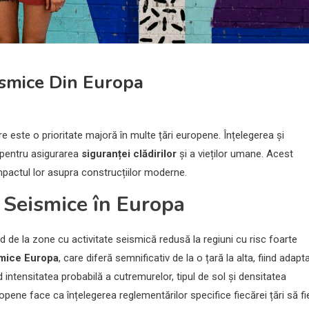
ismice Din Europa
e este o prioritate majoră în multe țări europene. Înțelegerea și
 pentru asigurarea
siguranței clădirilor
și a vieților umane. Acest
mpactul lor asupra construcțiilor moderne.
 Seismice în Europa
d de la zone cu activitate seismică redusă la regiuni cu risc foarte
smice Europa
, care diferă semnificativ de la o țară la alta, fiind adapt
ud intensitatea probabilă a cutremurelor, tipul de sol și densitatea
ropene face ca înțelegerea reglementărilor specifice fiecărei țări să fi