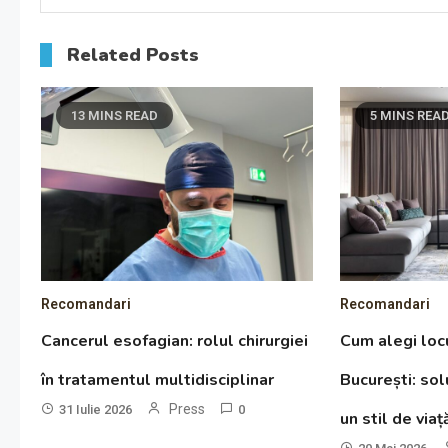
Related Posts
13 MINS READ
5 MINS REA
Recomandari
Recomandari
Cancerul esofagian: rolul chirurgiei
Cum alegi locu
în tratamentul multidisciplinar
București: so
Press
31 Iulie 2026
0
un stil de via