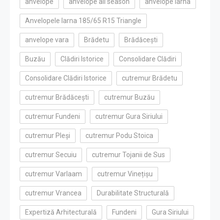
anvelope
anvelope all season
anvelope iarna
Anvelopele Iarna 185/65 R15 Triangle
anvelope vara
Brădetu
Brădăcești
Buzău
Clădiri Istorice
Consolidare Clădiri
Consolidare Clădiri Istorice
cutremur Brădetu
cutremur Brădăcești
cutremur Buzău
cutremur Fundeni
cutremur Gura Siriului
cutremur Pleși
cutremur Podu Stoica
cutremur Secuiu
cutremur Tojanii de Sus
cutremur Varlaam
cutremur Vinețișu
cutremur Vrancea
Durabilitate Structurală
Expertiză Arhitecturală
Fundeni
Gura Siriului