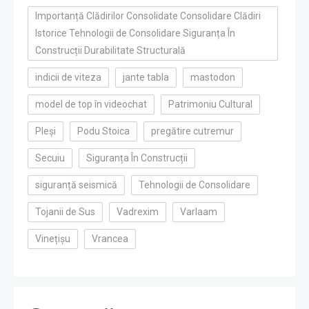
Importanță Clădirilor Consolidate Consolidare Clădiri
Istorice Tehnologii de Consolidare Siguranța În
Construcții Durabilitate Structurală
indicii de viteza
jante tabla
mastodon
model de top în videochat
Patrimoniu Cultural
Pleși
Podu Stoica
pregătire cutremur
Secuiu
Siguranța În Construcții
siguranță seismică
Tehnologii de Consolidare
Tojanii de Sus
Vadrexim
Varlaam
Vinețișu
Vrancea