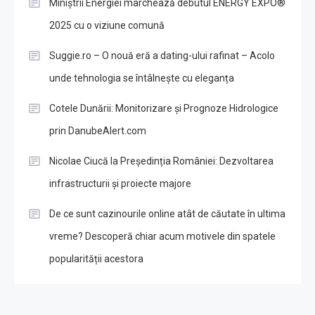
Miniștrii Energiei marchează debutul ENERGY EXPO®
2025 cu o viziune comună
Suggie.ro – O nouă eră a dating-ului rafinat – Acolo
unde tehnologia se întâlnește cu eleganța
Cotele Dunării: Monitorizare și Prognoze Hidrologice
prin DanubeAlert.com
Nicolae Ciucă la Președinția României: Dezvoltarea
infrastructurii și proiecte majore
De ce sunt cazinourile online atât de căutate în ultima
vreme? Descoperă chiar acum motivele din spatele
popularității acestora