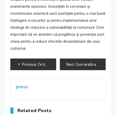
evenimente seismice. Investițiile în cercetare și
monitorizare seismică sunt esențiale pentru o mai bună
înțelegere a riscurilor și pentru implementarea unor
strategii de reducere a vulnerabilității la cutremure. Este
important să ne amintim că pregătirea și prevenția sunt
cheia pentru a reduce efectele devastatoare ale unui
cutremur.
Navigare
Previous:
Ce trebuie să știm despre falia Vrancea
Next:
Cum arată activitatea seismică din România în ultimul deceniu
în
articole
press
Related Posts