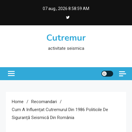
Skip
07 aug., 2026
8:59:00 AM
to
content
Cutremur
activitate seismica
Home
Recomandari
Cum A Influențat Cutremurul Din 1986 Politicile De
Siguranță Seismică Din România