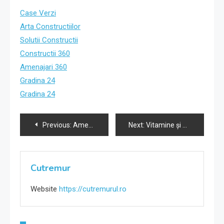
Case Verzi
Arta Constructiilor
Solutii Constructii
Constructii 360
Amenajari 360
Gradina 24
Gradina 24
Navigare
Previous:
Amenajarea holurilor cu tapet: sfaturi și idei practice.
Next:
Vitamine și Minerale pentru Dezvoltarea Sănătoasă a Copiilor.
în
articole
Cutremur
Website
https://cutremurul.ro