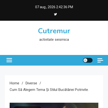
Skip
07 aug., 2026
2:42:37 PM
to
content
Cutremur
activitate seismica
Home
Diverse
Cum Să Alegem Tema Și Stilul Bucătăriei Potrivite.