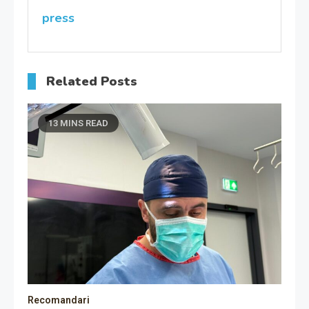
articole
press
Related Posts
13 MINS READ
Recomandari