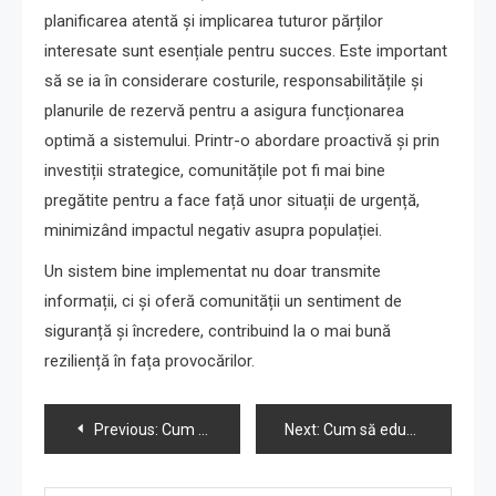
planificarea atentă și implicarea tuturor părților
interesate sunt esențiale pentru succes. Este important
să se ia în considerare costurile, responsabilitățile și
planurile de rezervă pentru a asigura funcționarea
optimă a sistemului. Printr-o abordare proactivă și prin
investiții strategice, comunitățile pot fi mai bine
pregătite pentru a face față unor situații de urgență,
minimizând impactul negativ asupra populației.
Un sistem bine implementat nu doar transmite
informații, ci și oferă comunității un sentiment de
siguranță și încredere, contribuind la o mai bună
reziliență în fața provocărilor.
Navigare
Previous:
Cum să dezvolți resurse educaționale interactive despre cutremure
Next:
Cum să educi populația rurală despre siguranța în caz de cutremur
în