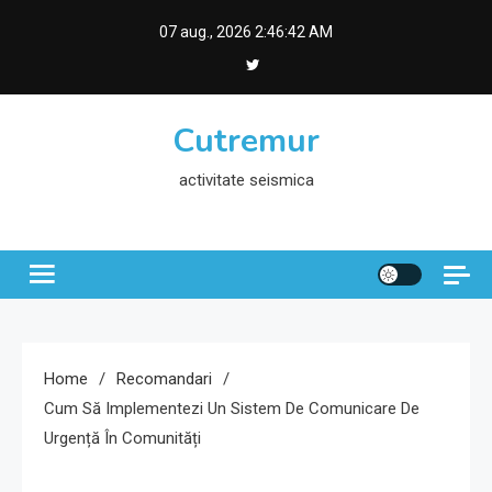
Skip
07 aug., 2026
2:46:43 AM
to
content
Cutremur
activitate seismica
Home
Recomandari
Cum Să Implementezi Un Sistem De Comunicare De
Urgență În Comunități