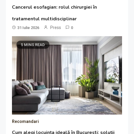
Cancerul esofagian: rolul chirurgiei în
tratamentul multidisciplinar
Press
31 Iulie 2026
0
5 MINS READ
Recomandari
Cum alegi locuința ideală în București: soluții