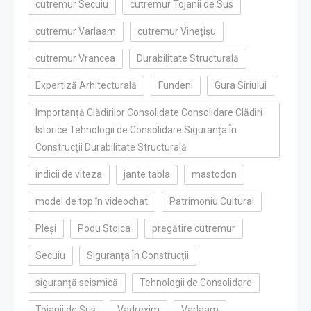
cutremur Secuiu
cutremur Tojanii de Sus
cutremur Varlaam
cutremur Vinețișu
cutremur Vrancea
Durabilitate Structurală
Expertiză Arhitecturală
Fundeni
Gura Siriului
Importanță Clădirilor Consolidate Consolidare Clădiri
Istorice Tehnologii de Consolidare Siguranța În
Construcții Durabilitate Structurală
indicii de viteza
jante tabla
mastodon
model de top în videochat
Patrimoniu Cultural
Pleși
Podu Stoica
pregătire cutremur
Secuiu
Siguranța În Construcții
siguranță seismică
Tehnologii de Consolidare
Tojanii de Sus
Vadrexim
Varlaam