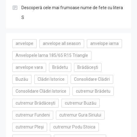
Descoperă cele mai frumoase nume de fete cu litera
S
anvelope
anvelope all season
anvelope iarna
Anvelopele Iarna 185/65 R15 Triangle
anvelope vara
Brădetu
Brădăcești
Buzău
Clădiri Istorice
Consolidare Clădiri
Consolidare Clădiri Istorice
cutremur Brădetu
cutremur Brădăcești
cutremur Buzău
cutremur Fundeni
cutremur Gura Siriului
cutremur Pleși
cutremur Podu Stoica