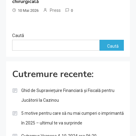
chirurgicală
Press
10 Mai 2026
0
Caută
Caută
Cutremure recente:
Ghid de Supraviețuire Financiară și Fiscală pentru
Jucătorii la Cazinou
5 motive pentru care să nu mai cumperi o imprimantă
în 2025 – ultimul te va surprinde
Cutremur Vrancea 4-10-2024 ora 06:20