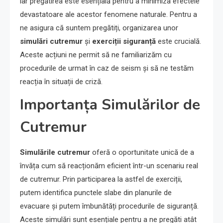
iar pregătirea este esențială pentru a minimiza efectele
devastatoare ale acestor fenomene naturale. Pentru a
ne asigura că suntem pregătiți, organizarea unor
simulări cutremur
și
exerciții siguranță
este crucială.
Aceste acțiuni ne permit să ne familiarizăm cu
procedurile de urmat în caz de seism și să ne testăm
reacția în situații de criză.
Importanța Simulărilor de
Cutremur
Simulările cutremur
oferă o oportunitate unică de a
învăța cum să reacționăm eficient într-un scenariu real
de cutremur. Prin participarea la astfel de exerciții,
putem identifica punctele slabe din planurile de
evacuare și putem îmbunătăți procedurile de siguranță.
Aceste simulări sunt esențiale pentru a ne pregăti atât