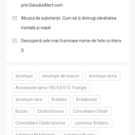
prin DanubeAlert.com
Abuzul de substanțe: Cum să-ți distrugi sănătatea
mintală și viața!
Descoperă cele mai frumoase nume de fete cu litera
S
anvelope
anvelope all season
anvelope iarna
Anvelopele Iarna 185/65 R15 Triangle
anvelope vara
Brădetu
Brădăcești
Buzău
Clădiri Istorice
Consolidare Clădiri
Consolidare Clădiri Istorice
cutremur Brădetu
cutremur Brădăcești
cutremur Buzău