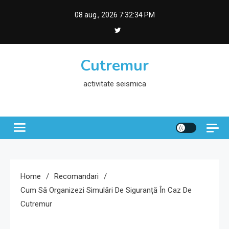
Skip
08 aug., 2026
7:32:35 PM
to
content
Cutremur
activitate seismica
Home
Recomandari
Cum Să Organizezi Simulări De Siguranță În Caz De
Cutremur