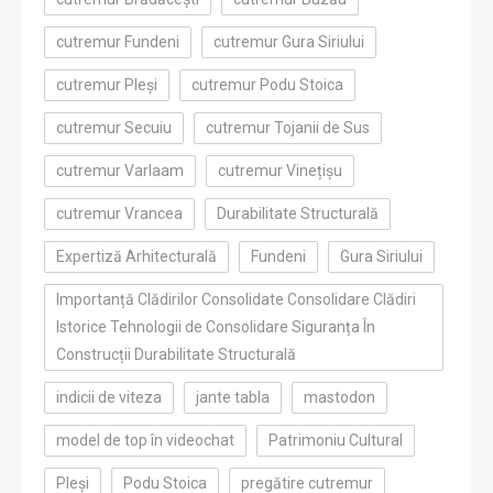
cutremur Fundeni
cutremur Gura Siriului
cutremur Pleși
cutremur Podu Stoica
cutremur Secuiu
cutremur Tojanii de Sus
cutremur Varlaam
cutremur Vinețișu
cutremur Vrancea
Durabilitate Structurală
Expertiză Arhitecturală
Fundeni
Gura Siriului
Importanță Clădirilor Consolidate Consolidare Clădiri
Istorice Tehnologii de Consolidare Siguranța În
Construcții Durabilitate Structurală
indicii de viteza
jante tabla
mastodon
model de top în videochat
Patrimoniu Cultural
Pleși
Podu Stoica
pregătire cutremur