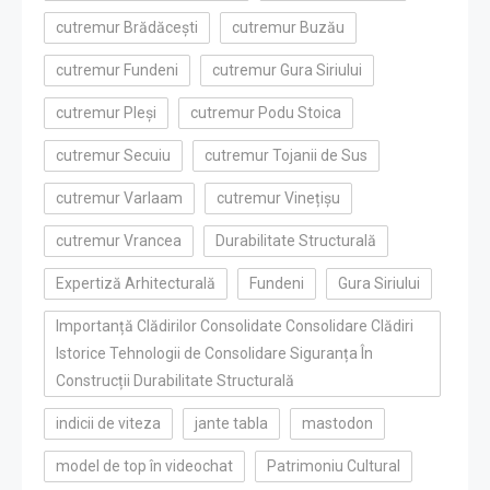
cutremur Brădăcești
cutremur Buzău
cutremur Fundeni
cutremur Gura Siriului
cutremur Pleși
cutremur Podu Stoica
cutremur Secuiu
cutremur Tojanii de Sus
cutremur Varlaam
cutremur Vinețișu
cutremur Vrancea
Durabilitate Structurală
Expertiză Arhitecturală
Fundeni
Gura Siriului
Importanță Clădirilor Consolidate Consolidare Clădiri
Istorice Tehnologii de Consolidare Siguranța În
Construcții Durabilitate Structurală
indicii de viteza
jante tabla
mastodon
model de top în videochat
Patrimoniu Cultural