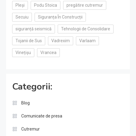
Pleși
Podu Stoica
pregătire cutremur
Secuiu
Siguranța În Construcții
siguranță seismică
Tehnologii de Consolidare
Tojanii de Sus
Vadrexim
Varlaam
Vinețișu
Vrancea
Categorii:
Blog
Comunicate de presa
Cutremur