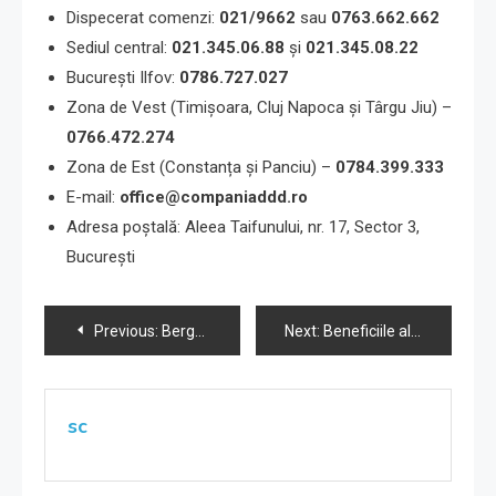
Dispecerat comenzi:
021/9662
sau
0763.662.662
Sediul central:
021.345.06.88
și
021.345.08.22
București Ilfov:
0786.727.027
Zona de Vest (Timișoara, Cluj Napoca și Târgu Jiu) –
0766.472.274
Zona de Est (Constanța și Panciu) –
0784.399.333
E-mail:
office@companiaddd.ro
Adresa poștală: Aleea Taifunului, nr. 17, Sector 3,
București
Navigare
Previous:
Bergenbier S.A. are un nou Director de marketing
Next:
Beneficiile alegerii unei clinici stomatologice de încredere pentru sănătatea ta orală
în
articole
sc