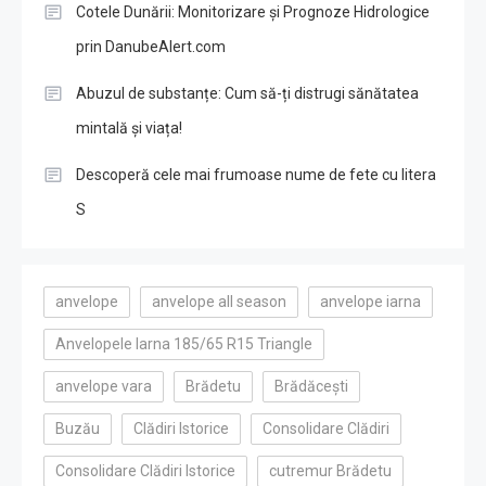
Cotele Dunării: Monitorizare și Prognoze Hidrologice
prin DanubeAlert.com
Abuzul de substanțe: Cum să-ți distrugi sănătatea
mintală și viața!
Descoperă cele mai frumoase nume de fete cu litera
S
anvelope
anvelope all season
anvelope iarna
Anvelopele Iarna 185/65 R15 Triangle
anvelope vara
Brădetu
Brădăcești
Buzău
Clădiri Istorice
Consolidare Clădiri
Consolidare Clădiri Istorice
cutremur Brădetu