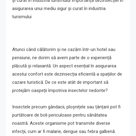
și curat în industria turismului Importanța dezinsecției în
asigurarea unui mediu sigur și curat în industria
turismului
Atunci când călătorim și ne cazăm într-un hotel sau
pensiune, ne dorim să avem parte de o experiență
plăcută și relaxantă. Un aspect esențial în asigurarea
acestui confort este dezinsecția eficientă a spațiilor de
cazare turistică. De ce este atât de important să
protejăm oaspeții împotriva insectelor nedorite?
Insectele precum gândacii, ploșnițele sau țânțarii pot fi
purtătoare de boli periculoase pentru sănătatea
noastră. Aceste organisme pot transmite diverse
infecții, cum ar fi malarie, dengue sau febra galbenă.