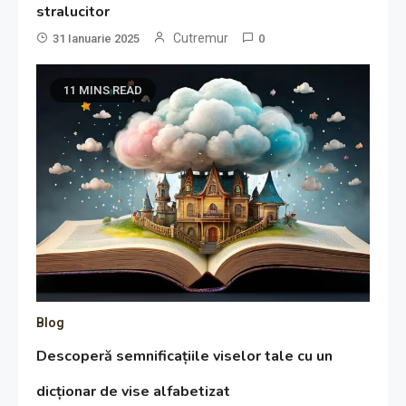
stralucitor
Cutremur
31 Ianuarie 2025
0
11 MINS READ
Blog
Descoperă semnificațiile viselor tale cu un
dicționar de vise alfabetizat