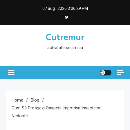
Skip
07 aug., 2026
3:06:30 PM
to
content
Cutremur
activitate seismica
Home
Blog
Cum Să Protejezi Oaspeții Împotriva Insectelor
Nedorite