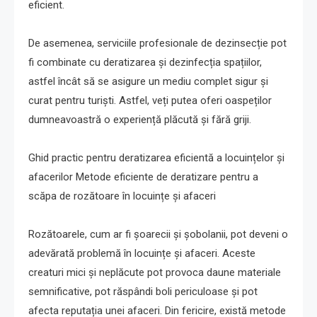
eficient.
De asemenea, serviciile profesionale de dezinsecție pot
fi combinate cu deratizarea și dezinfecția spațiilor,
astfel încât să se asigure un mediu complet sigur și
curat pentru turiști. Astfel, veți putea oferi oaspeților
dumneavoastră o experiență plăcută și fără griji.
Ghid practic pentru deratizarea eficientă a locuințelor și
afacerilor Metode eficiente de deratizare pentru a
scăpa de rozătoare în locuințe și afaceri
Rozătoarele, cum ar fi șoarecii și șobolanii, pot deveni o
adevărată problemă în locuințe și afaceri. Aceste
creaturi mici și neplăcute pot provoca daune materiale
semnificative, pot răspândi boli periculoase și pot
afecta reputația unei afaceri. Din fericire, există metode