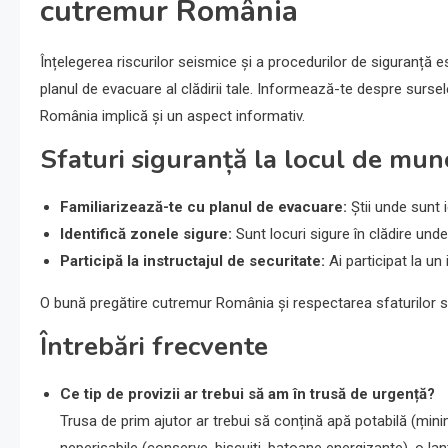
cutremur România
Înțelegerea riscurilor seismice și a procedurilor de siguranță es
planul de evacuare al clădirii tale. Informează-te despre sursel
România implică și un aspect informativ.
Sfaturi siguranță la locul de mun
Familiarizează-te cu planul de evacuare:
Știi unde sunt 
Identifică zonele sigure:
Sunt locuri sigure în clădire und
Participă la instructajul de securitate:
Ai participat la u
O bună pregătire cutremur România și respectarea sfaturilor si
Întrebări frecvente
Ce tip de provizii ar trebui să am în trusă de urgență?
Trusa de prim ajutor ar trebui să conțină apă potabilă (minim
neperisabile (conserve, biscuiți, batoane energizante), o lan