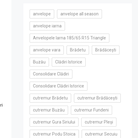
anvelope
anvelope all season
anvelope iarna
Anvelopele Iarna 185/65 R15 Triangle
anvelope vara
Brădetu
Brădăcești
Buzău
Clădiri Istorice
Consolidare Clădiri
Consolidare Clădiri Istorice
cutremur Brădetu
cutremur Brădăcești
ri
cutremur Buzău
cutremur Fundeni
cutremur Gura Siriului
cutremur Pleși
cutremur Podu Stoica
cutremur Secuiu