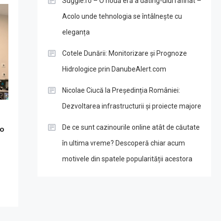
Suggie.ro – O nouă eră a dating-ului rafinat –
Acolo unde tehnologia se întâlnește cu
eleganța
Cotele Dunării: Monitorizare și Prognoze
Hidrologice prin DanubeAlert.com
Nicolae Ciucă la Președinția României:
Dezvoltarea infrastructurii și proiecte majore
De ce sunt cazinourile online atât de căutate
 o
în ultima vreme? Descoperă chiar acum
motivele din spatele popularității acestora