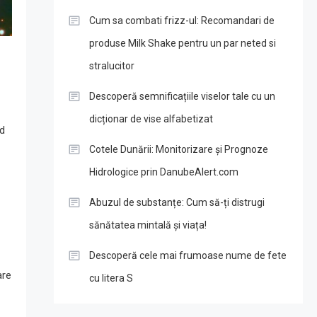
Cum sa combati frizz-ul: Recomandari de
produse Milk Shake pentru un par neted si
stralucitor
Descoperă semnificațiile viselor tale cu un
dicționar de vise alfabetizat
nd
Cotele Dunării: Monitorizare și Prognoze
Hidrologice prin DanubeAlert.com
Abuzul de substanțe: Cum să-ți distrugi
sănătatea mintală și viața!
Descoperă cele mai frumoase nume de fete
are
cu litera S