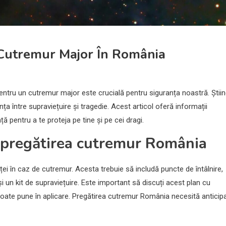
Cutremur Major În România
pentru un cutremur major este crucială pentru siguranța noastră. Știi
ța între supraviețuire și tragedie. Acest articol oferă informații
 pentru a te proteja pe tine și pe cei dragi.
în pregătirea cutremur România
ței în caz de cutremur. Acesta trebuie să includă puncte de întâlnire,
i un kit de supraviețuire. Este important să discuți acest plan cu
îl poate pune în aplicare. Pregătirea cutremur România necesită anticip