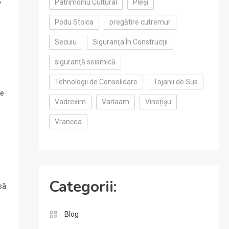
Patrimoniu Cultural
Pleși
Podu Stoica
pregătire cutremur
Secuiu
Siguranța În Construcții
siguranță seismică
Tehnologii de Consolidare
Tojanii de Sus
me
Vadrexim
Varlaam
Vinețișu
Vrancea
Categorii:
să
Blog