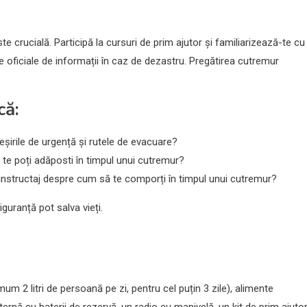
te crucială. Participă la cursuri de prim ajutor și familiarizează-te cu
e oficiale de informații în caz de dezastru. Pregătirea cutremur
că:
ieșirile de urgență și rutele de evacuare?
e te poți adăposti în timpul unui cutremur?
n instructaj despre cum să te comporți în timpul unui cutremur?
guranță pot salva vieți.
um 2 litri de persoană pe zi, pentru cel puțin 3 zile), alimente
ternă cu baterii de rezervă, un radio cu manivelă, un kit de prim ajutor