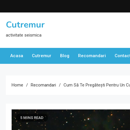
Skip
to
content
Cutremur
activitate seismica
Acasa
Cutremur
Blog
Recomandari
Contac
Home
Recomandari
Cum Să Te Pregătești Pentru Un C
5 MINS READ