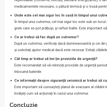
medicamentele necesare, o pătură termică și o trusă pentru
Unde este cel mai sigur loc în casă în timpul unui cut
În timpul unui cutremur, cel mai sigur loc este sub un tocul 
grele care se pot prăbuși, și rafturi înalte. Este important s
Ce ar trebui să fac după un cutremur?
După un cutremur, verificați dacă dumneavoastră și cei din j
și solicitați ajutor medical dacă este necesar. Evitați clădirile 
Cât timp ar trebui să îmi țin proviziile de urgență?
Este recomandat să vă reînnoiți proviziile de urgență periodi
înlocuind bateriile.
Ce informații despre siguranță seismică ar trebui să 
Este important să cunoașteți planul de evacuare al clădirii în
învățați cum să acționați în cazul unui cutremur.
Concluzie