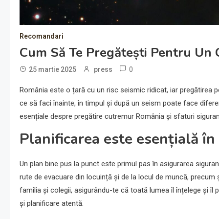
Recomandari
Cum Să Te Pregătești Pentru Un 
0
25 martie 2025
press
România este o țară cu un risc seismic ridicat, iar pregătirea 
ce să faci înainte, în timpul și după un seism poate face diferen
esențiale despre pregătire cutremur România și sfaturi siguranță
Planificarea este esențială 
Un plan bine pus la punct este primul pas în asigurarea siguran
rute de evacuare din locuință și de la locul de muncă, precum ș
familia și colegii, asigurându-te că toată lumea îl înțelege și 
și planificare atentă.