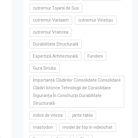
cutremur Tojanii de Sus
cutremur Varlaam
cutremur Vinețișu
cutremur Vrancea
Durabilitate Structurală
Expertiză Arhitecturală
Fundeni
Gura Siriului
Importanță Clădirilor Consolidate Consolidare
Clădiri Istorice Tehnologii de Consolidare
Siguranța În Construcții Durabilitate
Structurală
indicii de viteza
jante tabla
mastodon
model de top în videochat
,