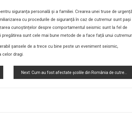
ntru siguranța personală și a familiei. Crearea unei truse de urgenț
miliarizarea cu procedurile de siguranță în caz de cutremur sunt pași
alizarea cunoștințelor despre comportamentul seismic sunt la fel de
 și pregătirea sunt cele mai bune metode de a face față unui cutremur
erabil șansele de a trece cu bine peste un eveniment seismic,
 celor dragi.
Next:
Cum au fost afectate școlile din România de cutremurele din trecut