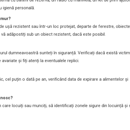
 igienă personală.
remur?
de ușă rezistent sau într-un loc protejat, departe de ferestre, obiecte
ă vă adăpostiți sub un obiect rezistent, dacă este posibil.
urul dumneavoastră sunteți în siguranță. Verificați dacă există victi
avariate și fiți atenți la eventualele replici.
c, cel puțin o dată pe an, verificând data de expirare a alimentelor și
cunosc?
 care locuiți sau munciți, să identificați zonele sigure din locuință și 