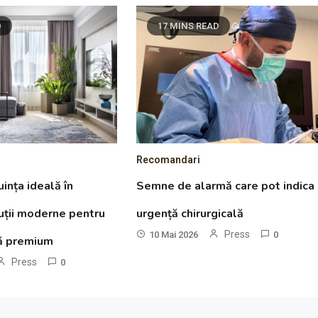
D
17 MINS READ
Recomandari
ința ideală în
Semne de alarmă care pot indica
luții moderne pentru
urgență chirurgicală
Press
10 Mai 2026
0
ță premium
Press
0