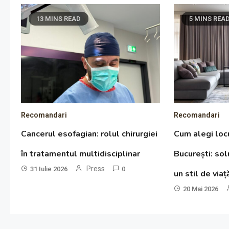
13 MINS READ
5 MINS REA
Recomandari
Recomandari
Cancerul esofagian: rolul chirurgiei
Cum alegi locu
în tratamentul multidisciplinar
București: so
Press
31 Iulie 2026
0
un stil de via
20 Mai 2026