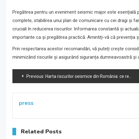
Pregătirea pentru un eveniment seismic major este esențială pe
complete, stabilirea unui plan de comunicare cu cei dragi și fa
cruciali în reducerea riscurilor. Informarea constantă și actu
importante ca și pregătirea practică. Amintiți-vă că prevenția
Prin respectarea acestor recomandări, vă puteți crește consid
minimizând riscurile și asigurând siguranța dumneavoastră și a
Navigare
Previous:
Harta riscurilor seismice din România: ce regiuni sunt cele mai vulnerabile
în
articole
press
Related Posts