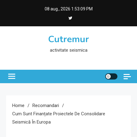
Skip
08 aug., 2026
1:53:10 PM
to
content
Cutremur
activitate seismica
Home
Recomandari
Cum Sunt Finanțate Proiectele De Consolidare
Seismică În Europa