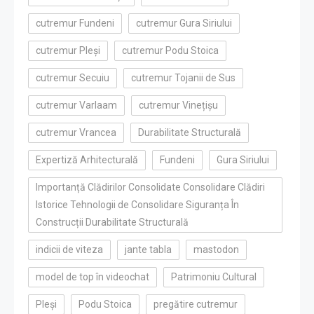
cutremur Fundeni
cutremur Gura Siriului
cutremur Pleși
cutremur Podu Stoica
cutremur Secuiu
cutremur Tojanii de Sus
cutremur Varlaam
cutremur Vinețișu
cutremur Vrancea
Durabilitate Structurală
Expertiză Arhitecturală
Fundeni
Gura Siriului
Importanță Clădirilor Consolidate Consolidare Clădiri
Istorice Tehnologii de Consolidare Siguranța În
Construcții Durabilitate Structurală
indicii de viteza
jante tabla
mastodon
model de top în videochat
Patrimoniu Cultural
Pleși
Podu Stoica
pregătire cutremur