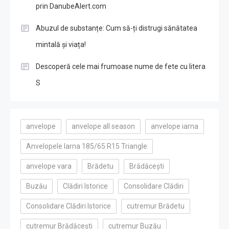
prin DanubeAlert.com
Abuzul de substanțe: Cum să-ți distrugi sănătatea
mintală și viața!
Descoperă cele mai frumoase nume de fete cu litera
S
anvelope
anvelope all season
anvelope iarna
Anvelopele Iarna 185/65 R15 Triangle
anvelope vara
Brădetu
Brădăcești
Buzău
Clădiri Istorice
Consolidare Clădiri
Consolidare Clădiri Istorice
cutremur Brădetu
cutremur Brădăcești
cutremur Buzău