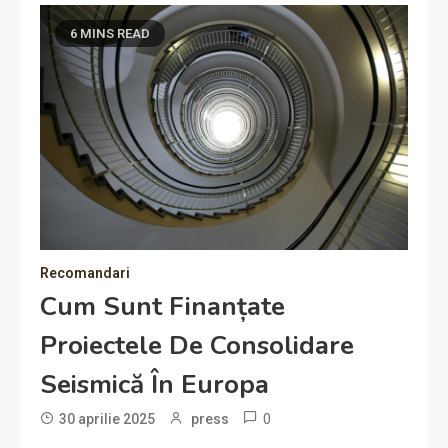
6 MINS READ
Recomandari
Cum Sunt Finanțate
Proiectele De Consolidare
Seismică În Europa
0
30 aprilie 2025
press