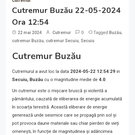
Cutremur
Cutremur Buzău 22-05-2024
Ora 12:54
0
Tagged
,
22 mai 2024
Cutremur
Buzău
,
,
cutremur Buzău
cutremur Secuiu
Secuiu
Cutremur Buzău
Cutremurul a avut loc la data
2024-05-22 12:54:29
in
Secuiu, Buzău
cu o magnitudine medie de
4.0
.
Un cutremur este o mișcare bruscă și violentă a
pământului, cauzată de eliberarea de energie acumulată
în scoarța terestră. Această eliberare de energie
generează unde seismice care se propagă prin sol și
pot provoca daune materiale sau chiar pierderi de vieți
omenești, în funcție de magnitudinea și adâncimea