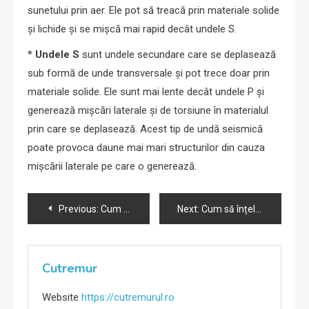
sunetului prin aer. Ele pot să treacă prin materiale solide
și lichide și se mișcă mai rapid decât undele S.
*
Undele S
sunt undele secundare care se deplasează
sub formă de unde transversale și pot trece doar prin
materiale solide. Ele sunt mai lente decât undele P și
generează mișcări laterale și de torsiune în materialul
prin care se deplasează. Acest tip de undă seismică
poate provoca daune mai mari structurilor din cauza
mișcării laterale pe care o generează.
Navigare
Previous:
Cum să înțelegem și să îmbunătățim ROI-ul în publicitate
Next:
Cum să înțelegem și să ne promovăm online cu succes
în
articole
Cutremur
Website
https://cutremurul.ro