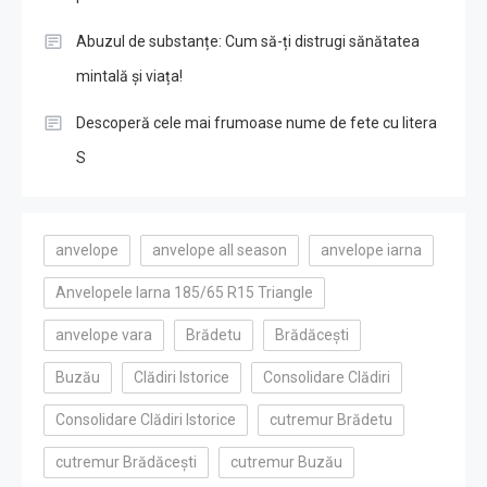
Abuzul de substanțe: Cum să-ți distrugi sănătatea
mintală și viața!
Descoperă cele mai frumoase nume de fete cu litera
S
anvelope
anvelope all season
anvelope iarna
Anvelopele Iarna 185/65 R15 Triangle
anvelope vara
Brădetu
Brădăcești
Buzău
Clădiri Istorice
Consolidare Clădiri
Consolidare Clădiri Istorice
cutremur Brădetu
cutremur Brădăcești
cutremur Buzău