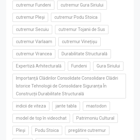
cutremur Fundeni
cutremur Gura Siriului
cutremur Pleși
cutremur Podu Stoica
cutremur Secuiu
cutremur Tojanii de Sus
cutremur Varlaam
cutremur Vinețișu
cutremur Vrancea
Durabilitate Structurală
Expertiză Arhitecturală
Fundeni
Gura Siriului
Importanță Clădirilor Consolidate Consolidare Clădiri
Istorice Tehnologii de Consolidare Siguranța În
Construcții Durabilitate Structurală
indicii de viteza
jante tabla
mastodon
model de top în videochat
Patrimoniu Cultural
Pleși
Podu Stoica
pregătire cutremur