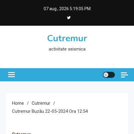
Skip
07 aug., 2026
5:19:06 PM
to
content
Cutremur
activitate seismica
Home
Cutremur
Cutremur Buzău 22-05-2024 Ora 12:54