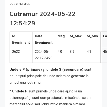
cutremurului.
Cutremur 2024-05-22
12:54:29
Id
Data
Mag
M_Max
M_Min
La
Eveniment
Eveniment
2622
2024-05-
4.0
3.9
4.1
45
22 12:54:29
Undele P (primare)
și
undele S (secundare)
sunt
două tipuri principale de unde seismice generate în
timpul unui cutremur.
*
Undele P
sunt primele unde care ajung la un
seismograf și sunt compresionale, mișcându-se prin
materialul solid sau lichid într-o manieră similară