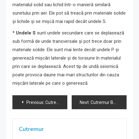
materialul solid sau lichid într-o manieră similară
sunetului prin aer. Ele pot să treacă prin materiale solide
și lichide și se mișcă mai rapid decât undele S.
*
Undele S
sunt undele secundare care se deplasează
sub formă de unde transversale și pot trece doar prin
materiale solide. Ele sunt mai lente decât undele P și
generează mișcări laterale și de torsiune în materialul
prin care se deplasează. Acest tip de undă seismică
poate provoca daune mai mari structurilor din cauza
mișcării laterale pe care o generează.
Navigare
Previous:
Cutremur Buzău 16-09-2023 ora 09:16
Next:
Cutremur Buzău 25-10-2023 ora 16:07
în
articole
Cutremur