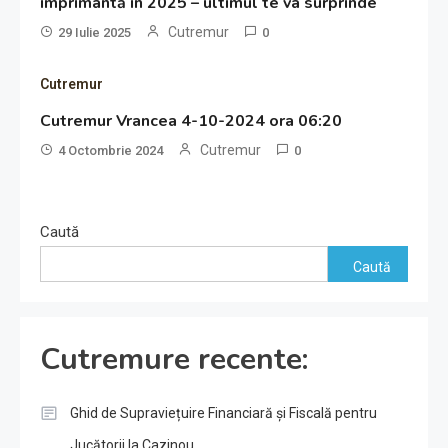
imprimantă în 2025 – ultimul te va surprinde
Cutremur
29 Iulie 2025
0
Cutremur
Cutremur Vrancea 4-10-2024 ora 06:20
Cutremur
4 Octombrie 2024
0
Caută
Caută
Cutremure recente:
Ghid de Supraviețuire Financiară și Fiscală pentru
Jucătorii la Cazinou