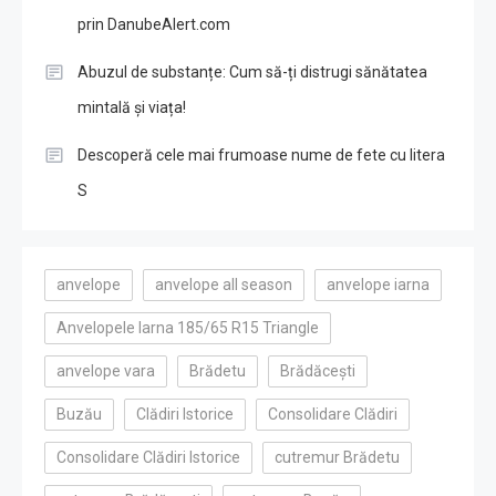
prin DanubeAlert.com
Abuzul de substanțe: Cum să-ți distrugi sănătatea
mintală și viața!
Descoperă cele mai frumoase nume de fete cu litera
S
anvelope
anvelope all season
anvelope iarna
Anvelopele Iarna 185/65 R15 Triangle
anvelope vara
Brădetu
Brădăcești
Buzău
Clădiri Istorice
Consolidare Clădiri
Consolidare Clădiri Istorice
cutremur Brădetu