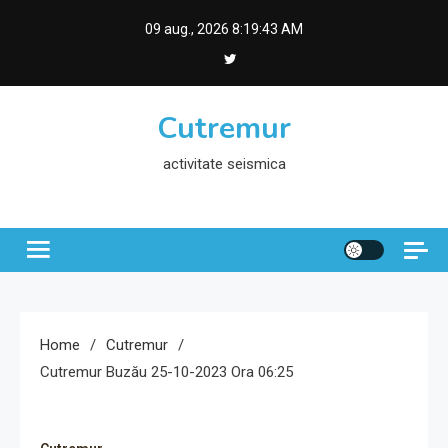
Skip
09 aug., 2026
8:19:44 AM
to
content
Cutremur
activitate seismica
Home
Cutremur
Cutremur Buzău 25-10-2023 Ora 06:25