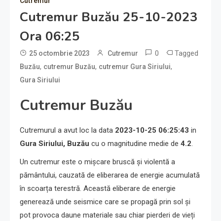
Cutremur
Cutremur Buzău 25-10-2023
Ora 06:25
0
Tagged
25 octombrie 2023
Cutremur
,
,
,
Buzău
cutremur Buzău
cutremur Gura Siriului
Gura Siriului
Cutremur Buzău
Cutremurul a avut loc la data
2023-10-25 06:25:43
in
Gura Siriului, Buzău
cu o magnitudine medie de
4.2
.
Un cutremur este o mișcare bruscă și violentă a
pământului, cauzată de eliberarea de energie acumulată
în scoarța terestră. Această eliberare de energie
generează unde seismice care se propagă prin sol și
pot provoca daune materiale sau chiar pierderi de vieți