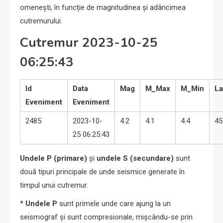
omenești, în funcție de magnitudinea și adâncimea
cutremurului.
Cutremur 2023-10-25
06:25:43
Id
Data
Mag
M_Max
M_Min
La
Eveniment
Eveniment
2485
2023-10-
4.2
4.1
4.4
45
25 06:25:43
Undele P (primare)
și
undele S (secundare)
sunt
două tipuri principale de unde seismice generate în
timpul unui cutremur.
*
Undele P
sunt primele unde care ajung la un
seismograf și sunt compresionale, mișcându-se prin