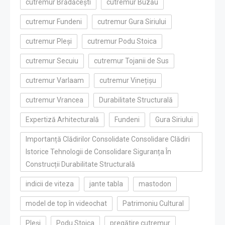
cutremur Brădăcești
cutremur Buzău
cutremur Fundeni
cutremur Gura Siriului
cutremur Pleși
cutremur Podu Stoica
cutremur Secuiu
cutremur Tojanii de Sus
cutremur Varlaam
cutremur Vinețișu
cutremur Vrancea
Durabilitate Structurală
Expertiză Arhitecturală
Fundeni
Gura Siriului
Importanță Clădirilor Consolidate Consolidare Clădiri
Istorice Tehnologii de Consolidare Siguranța În
Construcții Durabilitate Structurală
indicii de viteza
jante tabla
mastodon
model de top în videochat
Patrimoniu Cultural
Pleși
Podu Stoica
pregătire cutremur