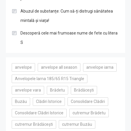
Abuzul de substanțe: Cum să-ți distrugi sănătatea
mintală și viața!
Descoperă cele mai frumoase nume de fete cu litera
S
anvelope
anvelope all season
anvelope iarna
Anvelopele Iarna 185/65 R15 Triangle
anvelope vara
Brădetu
Brădăcești
Buzău
Clădiri Istorice
Consolidare Clădiri
Consolidare Clădiri Istorice
cutremur Brădetu
cutremur Brădăcești
cutremur Buzău