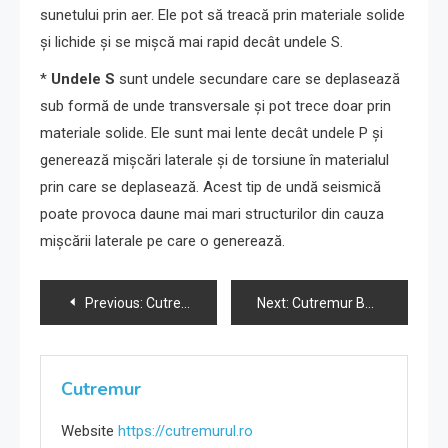
sunetului prin aer. Ele pot să treacă prin materiale solide
și lichide și se mișcă mai rapid decât undele S.
*
Undele S
sunt undele secundare care se deplasează
sub formă de unde transversale și pot trece doar prin
materiale solide. Ele sunt mai lente decât undele P și
generează mișcări laterale și de torsiune în materialul
prin care se deplasează. Acest tip de undă seismică
poate provoca daune mai mari structurilor din cauza
mișcării laterale pe care o generează.
Navigare
Previous:
Cutremur Buzău 7-05-2024 ora 18:33
Next:
Cutremur Buzău 7-05-2024 ora 18:33
în
articole
Cutremur
Website
https://cutremurul.ro