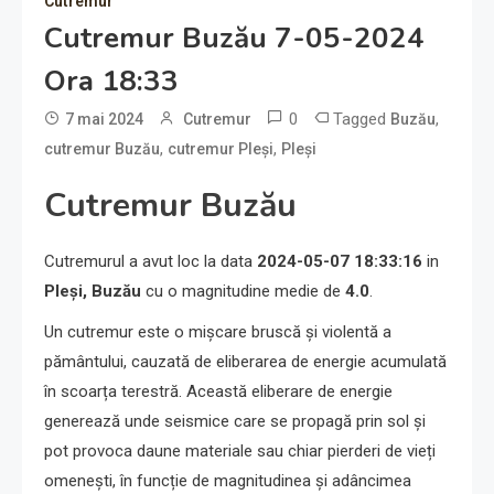
Cutremur
Cutremur Buzău 7-05-2024
Ora 18:33
0
Tagged
,
7 mai 2024
Cutremur
Buzău
,
,
cutremur Buzău
cutremur Pleși
Pleși
Cutremur Buzău
Cutremurul a avut loc la data
2024-05-07 18:33:16
in
Pleși, Buzău
cu o magnitudine medie de
4.0
.
Un cutremur este o mișcare bruscă și violentă a
pământului, cauzată de eliberarea de energie acumulată
în scoarța terestră. Această eliberare de energie
generează unde seismice care se propagă prin sol și
pot provoca daune materiale sau chiar pierderi de vieți
omenești, în funcție de magnitudinea și adâncimea