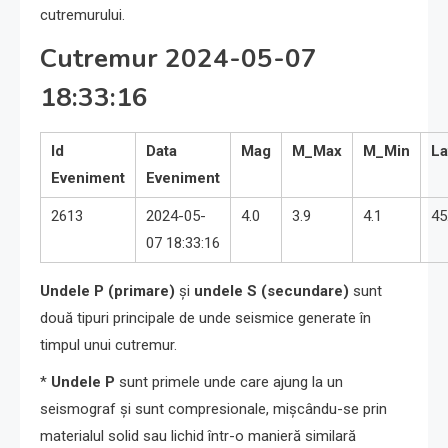
cutremurului.
Cutremur 2024-05-07
18:33:16
Id
Data
Mag
M_Max
M_Min
La
Eveniment
Eveniment
2613
2024-05-
4.0
3.9
4.1
45
07 18:33:16
Undele P (primare)
și
undele S (secundare)
sunt
două tipuri principale de unde seismice generate în
timpul unui cutremur.
*
Undele P
sunt primele unde care ajung la un
seismograf și sunt compresionale, mișcându-se prin
materialul solid sau lichid într-o manieră similară