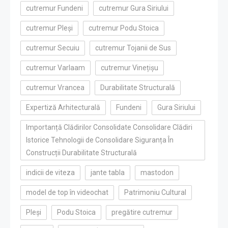
cutremur Fundeni
cutremur Gura Siriului
cutremur Pleși
cutremur Podu Stoica
cutremur Secuiu
cutremur Tojanii de Sus
cutremur Varlaam
cutremur Vinețișu
cutremur Vrancea
Durabilitate Structurală
Expertiză Arhitecturală
Fundeni
Gura Siriului
Importanță Clădirilor Consolidate Consolidare Clădiri
Istorice Tehnologii de Consolidare Siguranța În
Construcții Durabilitate Structurală
indicii de viteza
jante tabla
mastodon
model de top în videochat
Patrimoniu Cultural
Pleși
Podu Stoica
pregătire cutremur