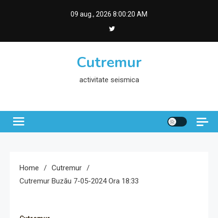
Skip
09 aug., 2026
8:00:21 AM
to
content
Cutremur
activitate seismica
Home
Cutremur
Cutremur Buzău 7-05-2024 Ora 18:33