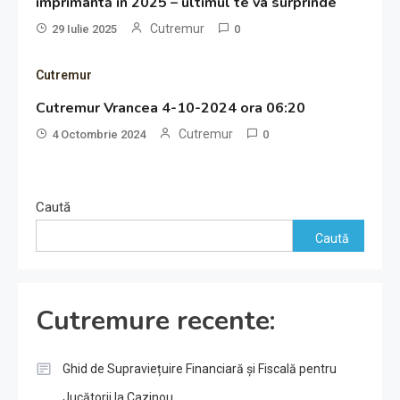
imprimantă în 2025 – ultimul te va surprinde
Cutremur
29 Iulie 2025
0
Cutremur
Cutremur Vrancea 4-10-2024 ora 06:20
Cutremur
4 Octombrie 2024
0
Caută
Caută
Cutremure recente:
Ghid de Supraviețuire Financiară și Fiscală pentru
Jucătorii la Cazinou