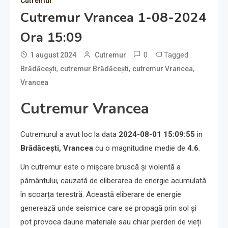
Cutremur
Cutremur Vrancea 1-08-2024
Ora 15:09
0
Tagged
1 august 2024
Cutremur
,
,
,
Brădăcești
cutremur Brădăcești
cutremur Vrancea
Vrancea
Cutremur Vrancea
Cutremurul a avut loc la data
2024-08-01 15:09:55
in
Brădăcești, Vrancea
cu o magnitudine medie de
4.6
.
Un cutremur este o mișcare bruscă și violentă a
pământului, cauzată de eliberarea de energie acumulată
în scoarța terestră. Această eliberare de energie
generează unde seismice care se propagă prin sol și
pot provoca daune materiale sau chiar pierderi de vieți