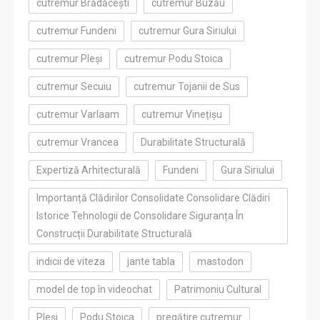
cutremur Brădăcești
cutremur Buzău
cutremur Fundeni
cutremur Gura Siriului
cutremur Pleși
cutremur Podu Stoica
cutremur Secuiu
cutremur Tojanii de Sus
cutremur Varlaam
cutremur Vinețișu
cutremur Vrancea
Durabilitate Structurală
Expertiză Arhitecturală
Fundeni
Gura Siriului
Importanță Clădirilor Consolidate Consolidare Clădiri
Istorice Tehnologii de Consolidare Siguranța În
Construcții Durabilitate Structurală
indicii de viteza
jante tabla
mastodon
model de top în videochat
Patrimoniu Cultural
Pleși
Podu Stoica
pregătire cutremur