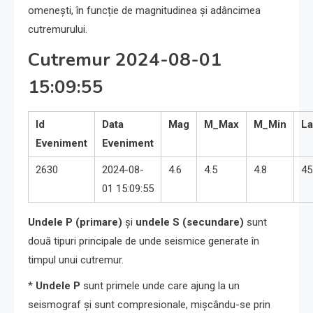
omenești, în funcție de magnitudinea și adâncimea
cutremurului.
Cutremur 2024-08-01
15:09:55
Id
Data
Mag
M_Max
M_Min
La
Eveniment
Eveniment
2630
2024-08-
4.6
4.5
4.8
45
01 15:09:55
Undele P (primare)
și
undele S (secundare)
sunt
două tipuri principale de unde seismice generate în
timpul unui cutremur.
*
Undele P
sunt primele unde care ajung la un
seismograf și sunt compresionale, mișcându-se prin