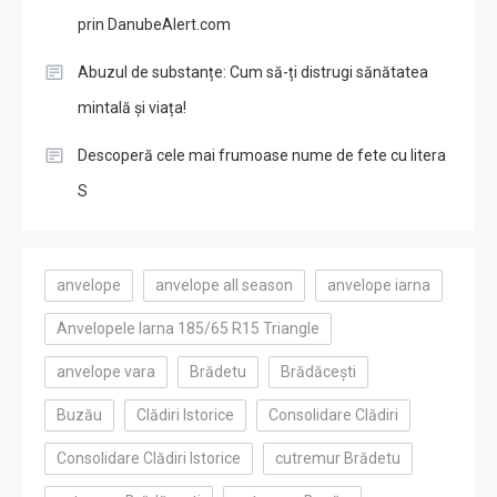
prin DanubeAlert.com
Abuzul de substanțe: Cum să-ți distrugi sănătatea
mintală și viața!
Descoperă cele mai frumoase nume de fete cu litera
S
anvelope
anvelope all season
anvelope iarna
Anvelopele Iarna 185/65 R15 Triangle
anvelope vara
Brădetu
Brădăcești
Buzău
Clădiri Istorice
Consolidare Clădiri
Consolidare Clădiri Istorice
cutremur Brădetu