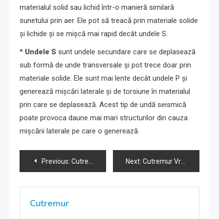
materialul solid sau lichid într-o manieră similară
sunetului prin aer. Ele pot să treacă prin materiale solide
și lichide și se mișcă mai rapid decât undele S.
*
Undele S
sunt undele secundare care se deplasează
sub formă de unde transversale și pot trece doar prin
materiale solide. Ele sunt mai lente decât undele P și
generează mișcări laterale și de torsiune în materialul
prin care se deplasează. Acest tip de undă seismică
poate provoca daune mai mari structurilor din cauza
mișcării laterale pe care o generează.
Navigare
Previous:
Cutremur Vrancea 1-08-2024 ora 15:09
Next:
Cutremur Vrancea 1-08-2024 ora 15:09
în
articole
Cutremur