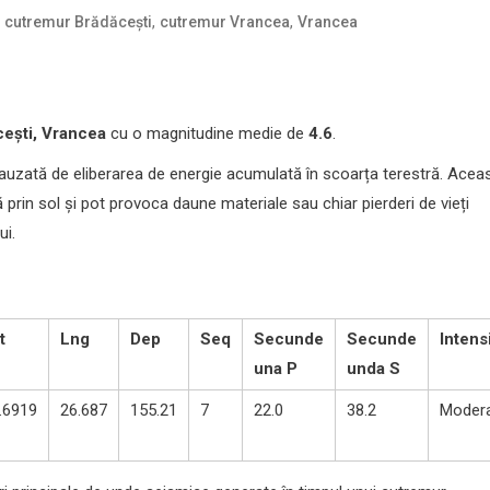
,
,
,
cutremur Brădăcești
cutremur Vrancea
Vrancea
ești, Vrancea
cu o magnitudine medie de
4.6
.
auzată de eliberarea de energie acumulată în scoarța terestră. Acea
rin sol și pot provoca daune materiale sau chiar pierderi de vieți
ui.
t
Lng
Dep
Seq
Secunde
Secunde
Intens
una P
unda S
.6919
26.687
155.21
7
22.0
38.2
Moder