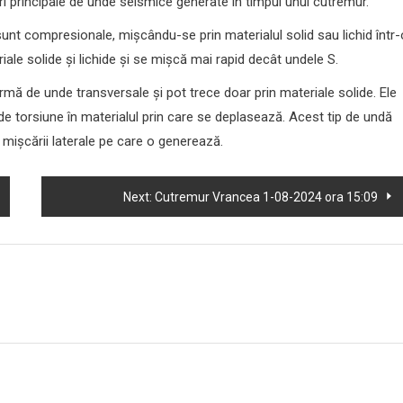
i principale de unde seismice generate în timpul unui cutremur.
unt compresionale, mișcându-se prin materialul solid sau lichid într-
iale solide și lichide și se mișcă mai rapid decât undele S.
ă de unde transversale și pot trece doar prin materiale solide. Ele
de torsiune în materialul prin care se deplasează. Acest tip de undă
mișcării laterale pe care o generează.
Next:
Cutremur Vrancea 1-08-2024 ora 15:09