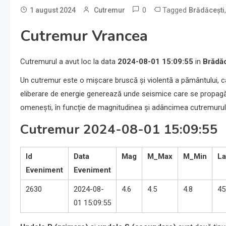
0
Tagged
1 august 2024
Cutremur
Brădăcești
Cutremur Vrancea
Cutremurul a avut loc la data
2024-08-01 15:09:55
in
Brădăc
Un cutremur este o mișcare bruscă și violentă a pământului, c
eliberare de energie generează unde seismice care se propagă p
omenești, în funcție de magnitudinea și adâncimea cutremurul
Cutremur 2024-08-01 15:09:55
Id
Data
Mag
M_Max
M_Min
La
Eveniment
Eveniment
2630
2024-08-
4.6
4.5
4.8
45
01 15:09:55