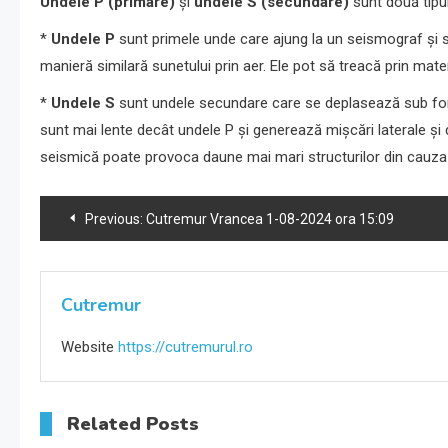
Undele P (primare)
și
undele S (secundare)
sunt două tipur
*
Undele P
sunt primele unde care ajung la un seismograf și s
manieră similară sunetului prin aer. Ele pot să treacă prin mater
*
Undele S
sunt undele secundare care se deplasează sub form
sunt mai lente decât undele P și generează mișcări laterale și 
seismică poate provoca daune mai mari structurilor din cauza 
Navigare
Previous:
Cutremur Vrancea 1-08-2024 ora 15:09
în
articole
Cutremur
Website
https://cutremurul.ro
Related Posts