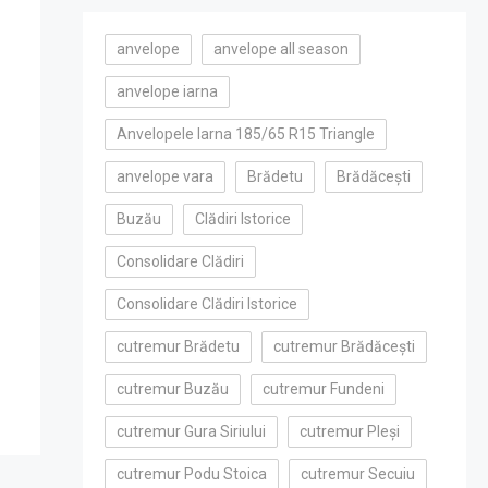
anvelope
anvelope all season
anvelope iarna
Anvelopele Iarna 185/65 R15 Triangle
anvelope vara
Brădetu
Brădăcești
Buzău
Clădiri Istorice
Consolidare Clădiri
Consolidare Clădiri Istorice
cutremur Brădetu
cutremur Brădăcești
cutremur Buzău
cutremur Fundeni
cutremur Gura Siriului
cutremur Pleși
cutremur Podu Stoica
cutremur Secuiu