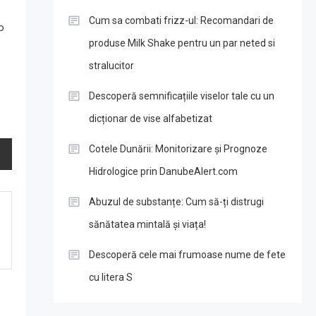
Cum sa combati frizz-ul: Recomandari de
o
produse Milk Shake pentru un par neted si
stralucitor
Descoperă semnificațiile viselor tale cu un
dicționar de vise alfabetizat
Cotele Dunării: Monitorizare și Prognoze
Hidrologice prin DanubeAlert.com
Abuzul de substanțe: Cum să-ți distrugi
sănătatea mintală și viața!
Descoperă cele mai frumoase nume de fete
cu litera S