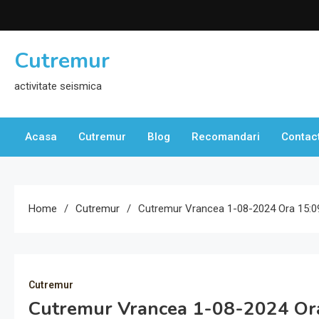
Skip
to
content
Cutremur
activitate seismica
Acasa
Cutremur
Blog
Recomandari
Contac
Home
Cutremur
Cutremur Vrancea 1-08-2024 Ora 15:0
Cutremur
Cutremur Vrancea 1-08-2024 Or