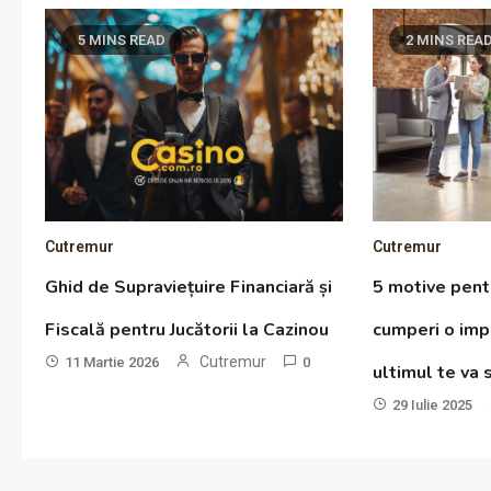
5 MINS READ
2 MINS REA
Cutremur
Cutremur
Ghid de Supraviețuire Financiară și
5 motive pent
Fiscală pentru Jucătorii la Cazinou
cumperi o imp
Cutremur
11 Martie 2026
0
ultimul te va 
29 Iulie 2025