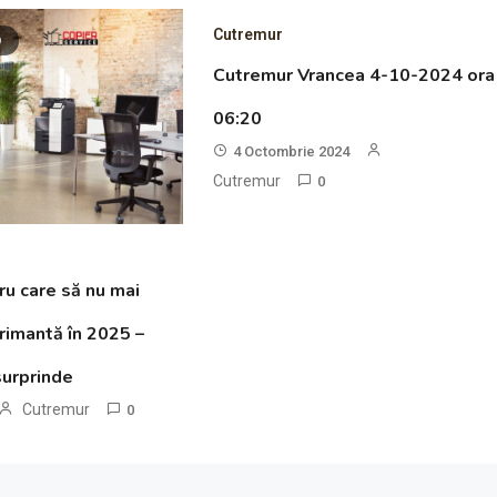
Cutremur
D
Cutremur Vrancea 4-10-2024 ora
06:20
4 Octombrie 2024
Cutremur
0
ru care să nu mai
rimantă în 2025 –
surprinde
Cutremur
0