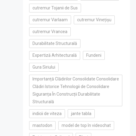
cutremur Tojanii de Sus
cutremur Varlaam
cutremur Vinețișu
cutremur Vrancea
Durabilitate Structurală
Expertiză Arhitecturală
Fundeni
Gura Siriului
Importanță Clădirilor Consolidate Consolidare
Clădiri Istorice Tehnologii de Consolidare
Siguranța În Construcții Durabilitate
Structurală
indicii de viteza
jante tabla
mastodon
model de top în videochat