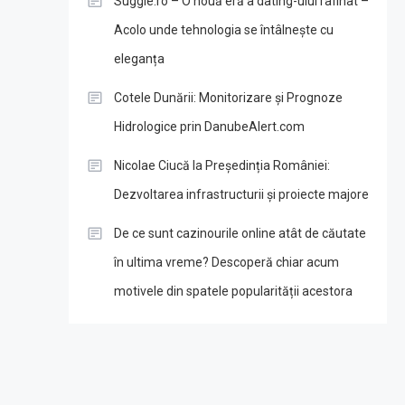
Suggie.ro – O nouă eră a dating-ului rafinat –
Acolo unde tehnologia se întâlnește cu
eleganța
Cotele Dunării: Monitorizare și Prognoze
Hidrologice prin DanubeAlert.com
Nicolae Ciucă la Președinția României:
Dezvoltarea infrastructurii și proiecte majore
De ce sunt cazinourile online atât de căutate
în ultima vreme? Descoperă chiar acum
motivele din spatele popularității acestora