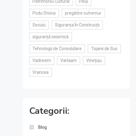
Patrimoniu Cultural
Pleși
Podu Stoica
pregătire cutremur
Secuiu
Siguranța În Construcții
siguranță seismică
Tehnologii de Consolidare
Tojanii de Sus
Vadrexim
Varlaam
Vinețișu
Vrancea
Categorii:
Blog