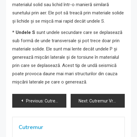
materialul solid sau lichid într-o manieră similară
sunetului prin aer. Ele pot să treacă prin materiale solide
și lichide și se mișcă mai rapid decât undele S.
*
Undele S
sunt undele secundare care se deplasează
sub formă de unde transversale și pot trece doar prin
materiale solide. Ele sunt mai lente decât undele P și
generează mișcări laterale și de torsiune în materialul
prin care se deplasează. Acest tip de undă seismică
poate provoca daune mai mari structurilor din cauza
mișcării laterale pe care o generează.
Navigare
Previous:
Cutremur Vrancea 1-08-2024 ora 15:09
Next:
Cutremur Vrancea 1-08-2024 ora 15:09
în
articole
Cutremur