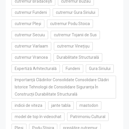
cutremur Brădăcești
cutremur Buzău
cutremur Fundeni
cutremur Gura Siriului
cutremur Pleși
cutremur Podu Stoica
cutremur Secuiu
cutremur Tojanii de Sus
cutremur Varlaam
cutremur Vinețișu
cutremur Vrancea
Durabilitate Structurală
Expertiză Arhitecturală
Fundeni
Gura Siriului
Importanță Clădirilor Consolidate Consolidare Clădiri
Istorice Tehnologii de Consolidare Siguranța În
Construcții Durabilitate Structurală
indicii de viteza
jante tabla
mastodon
model de top în videochat
Patrimoniu Cultural
Pleși
Podu Stoica
pregătire cutremur