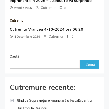
imprimantă în 2025 – ultimul te va surprinde
Cutremur
29 Iulie 2025
0
Cutremur
Cutremur Vrancea 4-10-2024 ora 06:20
Cutremur
4 Octombrie 2024
0
Caută
Caută
Cutremure recente:
Ghid de Supraviețuire Financiară și Fiscală pentru
Jucătorii la Cazinou