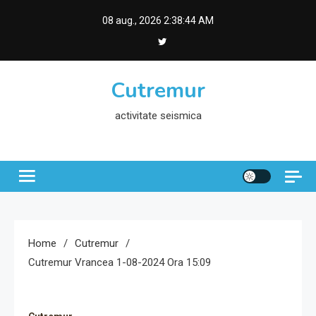
Skip
08 aug., 2026
2:38:45 AM
to
content
Cutremur
activitate seismica
Home
Cutremur
Cutremur Vrancea 1-08-2024 Ora 15:09