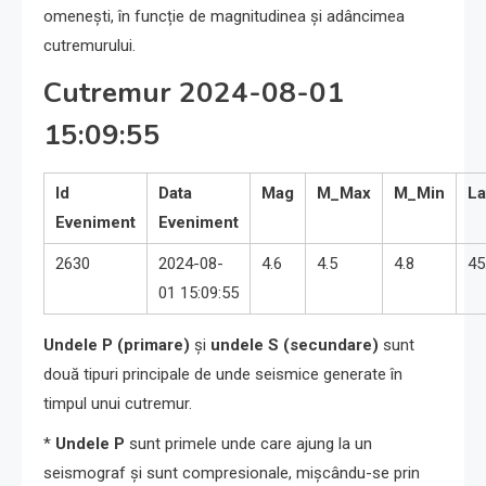
omenești, în funcție de magnitudinea și adâncimea
cutremurului.
Cutremur 2024-08-01
15:09:55
Id
Data
Mag
M_Max
M_Min
La
Eveniment
Eveniment
2630
2024-08-
4.6
4.5
4.8
45
01 15:09:55
Undele P (primare)
și
undele S (secundare)
sunt
două tipuri principale de unde seismice generate în
timpul unui cutremur.
*
Undele P
sunt primele unde care ajung la un
seismograf și sunt compresionale, mișcându-se prin