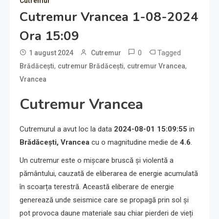
Cutremur
Cutremur Vrancea 1-08-2024
Ora 15:09
0
Tagged
1 august 2024
Cutremur
,
,
,
Brădăcești
cutremur Brădăcești
cutremur Vrancea
Vrancea
Cutremur Vrancea
Cutremurul a avut loc la data
2024-08-01 15:09:55
in
Brădăcești, Vrancea
cu o magnitudine medie de
4.6
.
Un cutremur este o mișcare bruscă și violentă a
pământului, cauzată de eliberarea de energie acumulată
în scoarța terestră. Această eliberare de energie
generează unde seismice care se propagă prin sol și
pot provoca daune materiale sau chiar pierderi de vieți