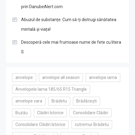
prin DanubeAlert.com
Abuzul de substanțe: Cum să-ți distrugi sănătatea
mintală și viața!
Descoperă cele mai frumoase nume de fete cu litera
S
anvelope
anvelope all season
anvelope iarna
Anvelopele Iarna 185/65 R15 Triangle
anvelope vara
Brădetu
Brădăcești
Buzău
Clădiri Istorice
Consolidare Clădiri
Consolidare Clădiri Istorice
cutremur Brădetu