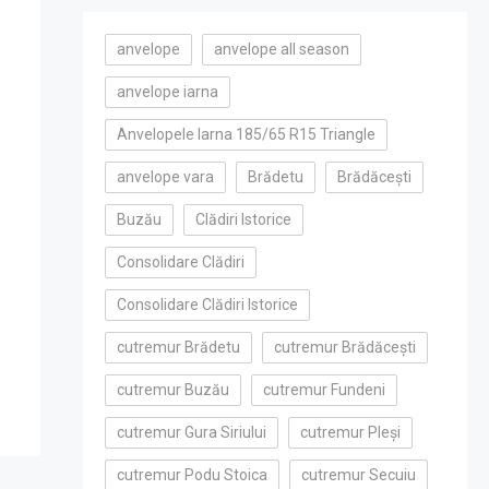
anvelope
anvelope all season
anvelope iarna
Anvelopele Iarna 185/65 R15 Triangle
anvelope vara
Brădetu
Brădăcești
Buzău
Clădiri Istorice
Consolidare Clădiri
Consolidare Clădiri Istorice
cutremur Brădetu
cutremur Brădăcești
cutremur Buzău
cutremur Fundeni
cutremur Gura Siriului
cutremur Pleși
cutremur Podu Stoica
cutremur Secuiu