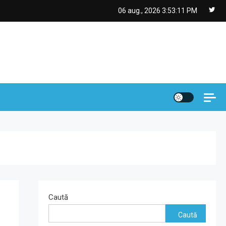
06 aug., 2026
3:53:12 PM
Caută
Caută