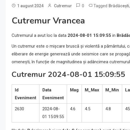
0
Tagged
1 august 2024
Cutremur
Brădăcești
Cutremur Vrancea
Cutremurul a avut loc la data
2024-08-01 15:09:55
in
Brădăc
Un cutremur este o mișcare bruscă și violentă a pământului, c
eliberare de energie generează unde seismice care se propagă p
omenești, în funcție de magnitudinea și adâncimea cutremurul
Cutremur 2024-08-01 15:09:55
Id
Data
Mag
M_Max
M_Min
La
Eveniment
Eveniment
2630
2024-08-
4.6
4.5
4.8
45
01 15:09:55