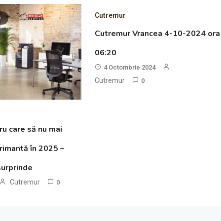
Cutremur
D
Cutremur Vrancea 4-10-2024 ora
06:20
4 Octombrie 2024
Cutremur
0
ru care să nu mai
rimantă în 2025 –
surprinde
Cutremur
0