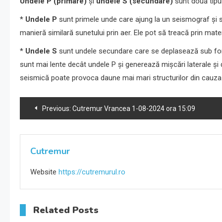
Undele P (primare)
și
undele S (secundare)
sunt două tipur
*
Undele P
sunt primele unde care ajung la un seismograf și s
manieră similară sunetului prin aer. Ele pot să treacă prin mater
*
Undele S
sunt undele secundare care se deplasează sub form
sunt mai lente decât undele P și generează mișcări laterale și 
seismică poate provoca daune mai mari structurilor din cauza 
Navigare
Previous:
Cutremur Vrancea 1-08-2024 ora 15:09
în
articole
Cutremur
Website
https://cutremurul.ro
Related Posts