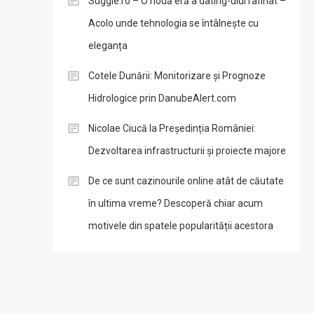
Suggie.ro – O nouă eră a dating-ului rafinat –
Acolo unde tehnologia se întâlnește cu
eleganța
Cotele Dunării: Monitorizare și Prognoze
Hidrologice prin DanubeAlert.com
Nicolae Ciucă la Președinția României:
Dezvoltarea infrastructurii și proiecte majore
De ce sunt cazinourile online atât de căutate
în ultima vreme? Descoperă chiar acum
motivele din spatele popularității acestora