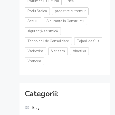
Patrimoniu Cultural
Pleși
Podu Stoica
pregătire cutremur
Secuiu
Siguranța În Construcții
siguranță seismică
Tehnologii de Consolidare
Tojanii de Sus
Vadrexim
Varlaam
Vinețișu
Vrancea
Categorii:
Blog