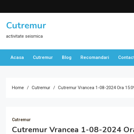
Skip
to
content
Cutremur
activitate seismica
Acasa
Cutremur
Blog
Recomandari
Contac
Home
Cutremur
Cutremur Vrancea 1-08-2024 Ora 15:0
Cutremur
Cutremur Vrancea 1-08-2024 Or