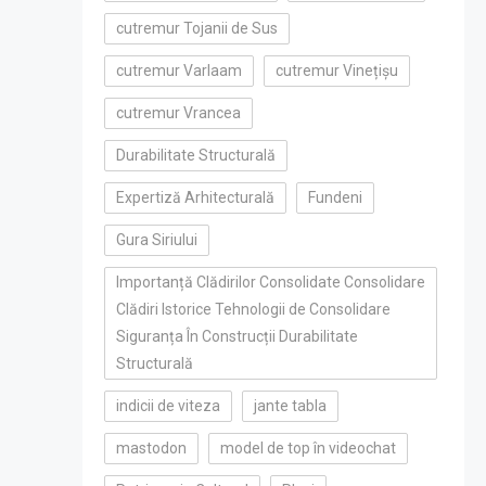
cutremur Tojanii de Sus
cutremur Varlaam
cutremur Vinețișu
cutremur Vrancea
Durabilitate Structurală
Expertiză Arhitecturală
Fundeni
Gura Siriului
Importanță Clădirilor Consolidate Consolidare
Clădiri Istorice Tehnologii de Consolidare
Siguranța În Construcții Durabilitate
Structurală
indicii de viteza
jante tabla
mastodon
model de top în videochat