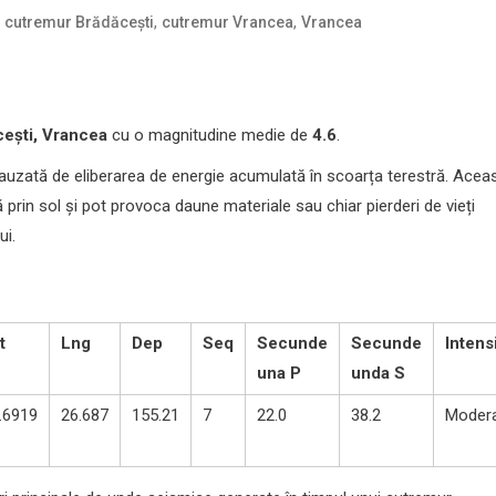
,
,
,
cutremur Brădăcești
cutremur Vrancea
Vrancea
ești, Vrancea
cu o magnitudine medie de
4.6
.
auzată de eliberarea de energie acumulată în scoarța terestră. Acea
rin sol și pot provoca daune materiale sau chiar pierderi de vieți
ui.
t
Lng
Dep
Seq
Secunde
Secunde
Intens
una P
unda S
.6919
26.687
155.21
7
22.0
38.2
Moder