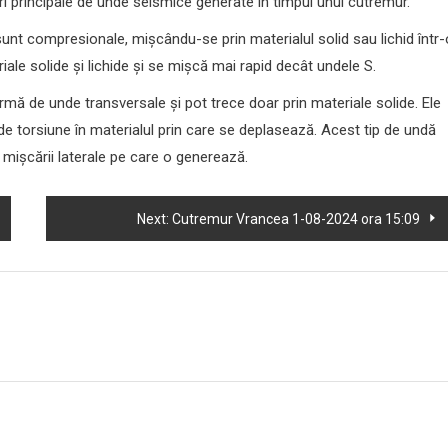
i principale de unde seismice generate în timpul unui cutremur.
unt compresionale, mișcându-se prin materialul solid sau lichid într-
iale solide și lichide și se mișcă mai rapid decât undele S.
ă de unde transversale și pot trece doar prin materiale solide. Ele
de torsiune în materialul prin care se deplasează. Acest tip de undă
mișcării laterale pe care o generează.
Next:
Cutremur Vrancea 1-08-2024 ora 15:09