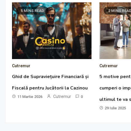
5 MINS READ
2 MINS REA
Cutremur
Cutremur
Ghid de Supraviețuire Financiară și
5 motive pent
Fiscală pentru Jucătorii la Cazinou
cumperi o imp
Cutremur
11 Martie 2026
0
ultimul te va 
29 Iulie 2025