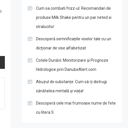
Cum sa combati frizz-ul: Recomandari de
o
produse Milk Shake pentru un par neted si
stralucitor
Descoperă semnificațiile viselor tale cu un
dicționar de vise alfabetizat
Cotele Dunării: Monitorizare și Prognoze
Hidrologice prin DanubeAlert.com
Abuzul de substanțe: Cum să-ți distrugi
sănătatea mintală și viața!
Descoperă cele mai frumoase nume de fete
cu litera S