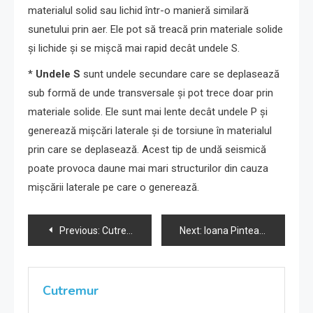
materialul solid sau lichid într-o manieră similară
sunetului prin aer. Ele pot să treacă prin materiale solide
și lichide și se mișcă mai rapid decât undele S.
*
Undele S
sunt undele secundare care se deplasează
sub formă de unde transversale și pot trece doar prin
materiale solide. Ele sunt mai lente decât undele P și
generează mișcări laterale și de torsiune în materialul
prin care se deplasează. Acest tip de undă seismică
poate provoca daune mai mari structurilor din cauza
mișcării laterale pe care o generează.
Navigare
Previous:
Cutremur Vrancea 5-03-2024 ora 15:13
Next:
Ioana Pintea, Expert Vanzari despre Automatizarea Vanzarii cu AI
în
articole
Cutremur