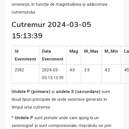
omenești, în funcție de magnitudinea și adâncimea
cutremurului.
Cutremur 2024-03-05
15:13:39
Id
Data
Mag
M_Max
M_Min
La
Eveniment
Eveniment
2592
2024-03-
4.0
3.9
4.2
45
05 15:13:39
Undele P (primare)
și
undele S (secundare)
sunt
două tipuri principale de unde seismice generate în
timpul unui cutremur.
*
Undele P
sunt primele unde care ajung la un
seismograf și sunt compresionale, mișcându-se prin