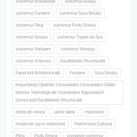
cutremur Brădăcești
cutremur Buzău
cutremur Fundeni
cutremur Gura Siriului
cutremur Pleși
cutremur Podu Stoica
cutremur Secuiu
cutremur Tojanii de Sus
cutremur Varlaam
cutremur Vinețișu
cutremur Vrancea
Durabilitate Structurală
Expertiză Arhitecturală
Fundeni
Gura Siriului
Importanță Clădirilor Consolidate Consolidare Clădiri
Istorice Tehnologii de Consolidare Siguranța În
Construcții Durabilitate Structurală
indicii de viteza
jante tabla
mastodon
model de top în videochat
Patrimoniu Cultural
Pleși
Podu Stoica
pregătire cutremur