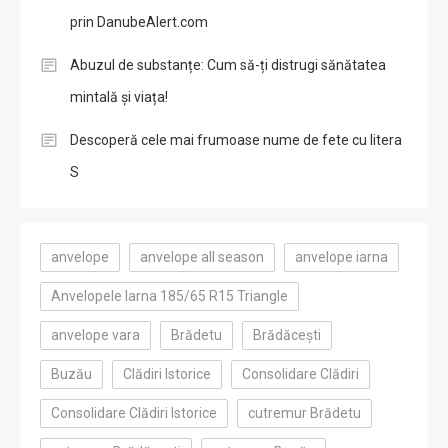
prin DanubeAlert.com
Abuzul de substanțe: Cum să-ți distrugi sănătatea
mintală și viața!
Descoperă cele mai frumoase nume de fete cu litera
S
anvelope
anvelope all season
anvelope iarna
Anvelopele Iarna 185/65 R15 Triangle
anvelope vara
Brădetu
Brădăcești
Buzău
Clădiri Istorice
Consolidare Clădiri
Consolidare Clădiri Istorice
cutremur Brădetu