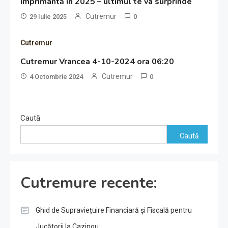
imprimantă în 2025 – ultimul te va surprinde
Cutremur
29 Iulie 2025
0
Cutremur
Cutremur Vrancea 4-10-2024 ora 06:20
Cutremur
4 Octombrie 2024
0
Caută
Caută
Cutremure recente:
Ghid de Supraviețuire Financiară și Fiscală pentru
Jucătorii la Cazinou