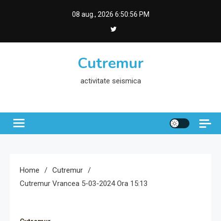
Skip
08 aug., 2026
6:50:57 PM
to
content
Cutremur
activitate seismica
Home
Cutremur
Cutremur Vrancea 5-03-2024 Ora 15:13