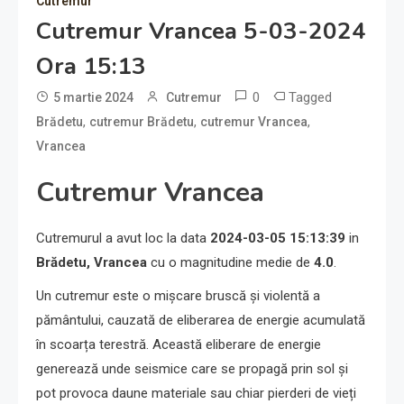
Cutremur
Cutremur Vrancea 5-03-2024
Ora 15:13
0
Tagged
5 martie 2024
Cutremur
,
,
,
Brădetu
cutremur Brădetu
cutremur Vrancea
Vrancea
Cutremur Vrancea
Cutremurul a avut loc la data
2024-03-05 15:13:39
in
Brădetu, Vrancea
cu o magnitudine medie de
4.0
.
Un cutremur este o mișcare bruscă și violentă a
pământului, cauzată de eliberarea de energie acumulată
în scoarța terestră. Această eliberare de energie
generează unde seismice care se propagă prin sol și
pot provoca daune materiale sau chiar pierderi de vieți