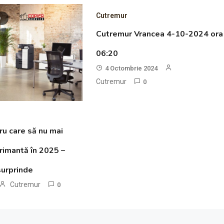
Cutremur
D
Cutremur Vrancea 4-10-2024 ora
06:20
4 Octombrie 2024
Cutremur
0
ru care să nu mai
rimantă în 2025 –
surprinde
Cutremur
0