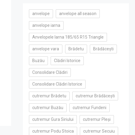
anvelope
anvelope all season
anvelope iarna
Anvelopele Iarna 185/65 R15 Triangle
anvelope vara
Brădetu
Brădăcești
Buzău
Clădiri Istorice
Consolidare Clădiri
Consolidare Clădiri Istorice
cutremur Brădetu
cutremur Brădăcești
cutremur Buzău
cutremur Fundeni
cutremur Gura Siriului
cutremur Pleși
cutremur Podu Stoica
cutremur Secuiu