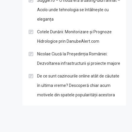
Suggie.ro – O nouă eră a dating-ului rafinat –
Acolo unde tehnologia se întâlnește cu
eleganța
Cotele Dunării: Monitorizare și Prognoze
Hidrologice prin DanubeAlert.com
Nicolae Ciucă la Președinția României:
Dezvoltarea infrastructurii și proiecte majore
De ce sunt cazinourile online atât de căutate
în ultima vreme? Descoperă chiar acum
motivele din spatele popularității acestora