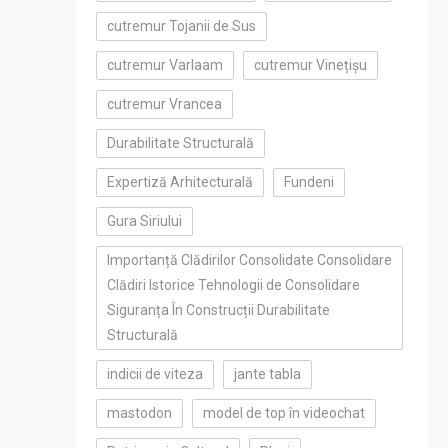
cutremur Tojanii de Sus
cutremur Varlaam
cutremur Vinețișu
cutremur Vrancea
Durabilitate Structurală
Expertiză Arhitecturală
Fundeni
Gura Siriului
Importanță Clădirilor Consolidate Consolidare
Clădiri Istorice Tehnologii de Consolidare
Siguranța În Construcții Durabilitate
Structurală
indicii de viteza
jante tabla
mastodon
model de top în videochat