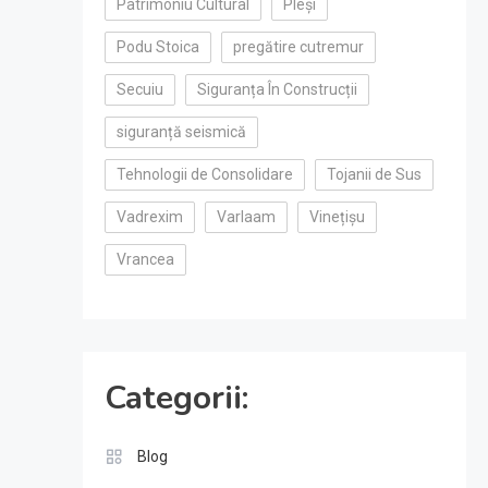
Patrimoniu Cultural
Pleși
Podu Stoica
pregătire cutremur
Secuiu
Siguranța În Construcții
siguranță seismică
Tehnologii de Consolidare
Tojanii de Sus
Vadrexim
Varlaam
Vinețișu
Vrancea
Categorii:
Blog