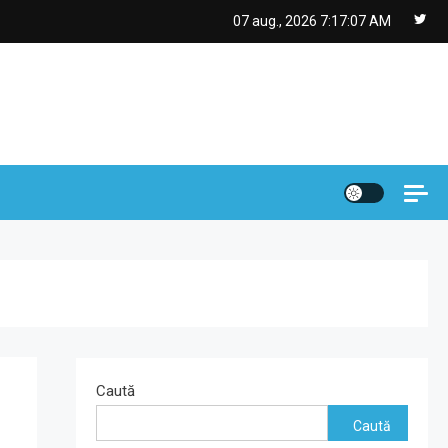
07 aug., 2026
7:17:08 AM
Caută
Caută