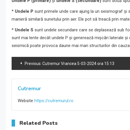
Undele P (primare)
și
undele S (secundare)
sunt două tipur
*
Undele P
sunt primele unde care ajung la un seismograf și s
manieră similară sunetului prin aer. Ele pot să treacă prin mater
*
Undele S
sunt undele secundare care se deplasează sub form
sunt mai lente decât undele P și generează mișcări laterale și 
seismică poate provoca daune mai mari structurilor din cauza 
Navigare
Previous:
Cutremur Vrancea 5-03-2024 ora 15:13
în
articole
Cutremur
Website
https://cutremurul.ro
Related Posts