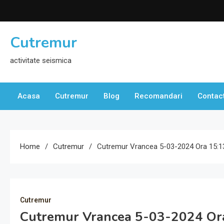
Skip
to
content
Cutremur
activitate seismica
Acasa
Cutremur
Blog
Recomandari
Contac
Home
Cutremur
Cutremur Vrancea 5-03-2024 Ora 15:1
Cutremur
Cutremur Vrancea 5-03-2024 Or