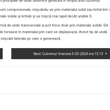
i principale de unde seismice generate în timpul unui cutremur.
unt compresionale, mișcându-se prin materialul solid sau lichid într-
iale solide și lichide și se mișcă mai rapid decât undele S.
ă de unde transversale și pot trece doar prin materiale solide. Ele
de torsiune în materialul prin care se deplasează. Acest tip de undă
mișcării laterale pe care o generează.
Next:
Cutremur Vrancea 5-03-2024 ora 15:13