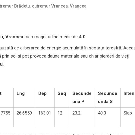
,
,
tremur Brădetu
cutremur Vrancea
Vrancea
tu, Vrancea
cu o magnitudine medie de
4.0
.
auzată de eliberarea de energie acumulată în scoarța terestră. Acea
rin sol și pot provoca daune materiale sau chiar pierderi de vieți
ui.
t
Lng
Dep
Seq
Secunde
Secunde
Inten
una P
unda S
.7755
26.6559
163.01
12
23.2
40.3
Slab