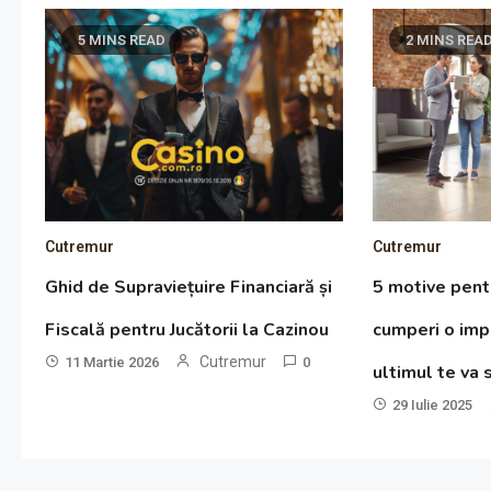
5 MINS READ
2 MINS REA
Cutremur
Cutremur
Ghid de Supraviețuire Financiară și
5 motive pent
Fiscală pentru Jucătorii la Cazinou
cumperi o imp
Cutremur
11 Martie 2026
0
ultimul te va 
29 Iulie 2025