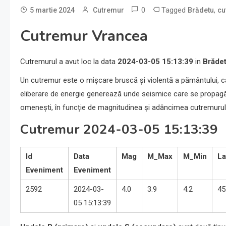
0
Tagged
,
5 martie 2024
Cutremur
Brădetu
cu
Cutremur Vrancea
Cutremurul a avut loc la data
2024-03-05 15:13:39
in
Brăde
Un cutremur este o mișcare bruscă și violentă a pământului, c
eliberare de energie generează unde seismice care se propagă p
omenești, în funcție de magnitudinea și adâncimea cutremurul
Cutremur 2024-03-05 15:13:39
Id
Data
Mag
M_Max
M_Min
La
Eveniment
Eveniment
2592
2024-03-
4.0
3.9
4.2
45
05 15:13:39