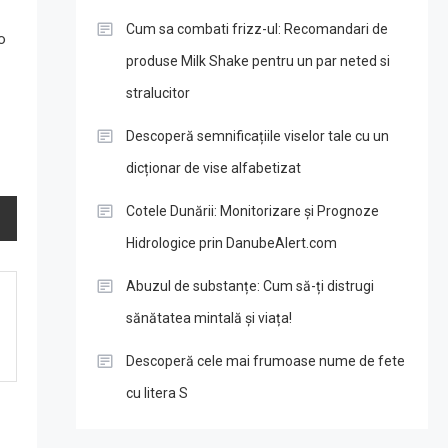
Cum sa combati frizz-ul: Recomandari de
o
produse Milk Shake pentru un par neted si
stralucitor
Descoperă semnificațiile viselor tale cu un
dicționar de vise alfabetizat
Cotele Dunării: Monitorizare și Prognoze
Hidrologice prin DanubeAlert.com
Abuzul de substanțe: Cum să-ți distrugi
sănătatea mintală și viața!
Descoperă cele mai frumoase nume de fete
cu litera S