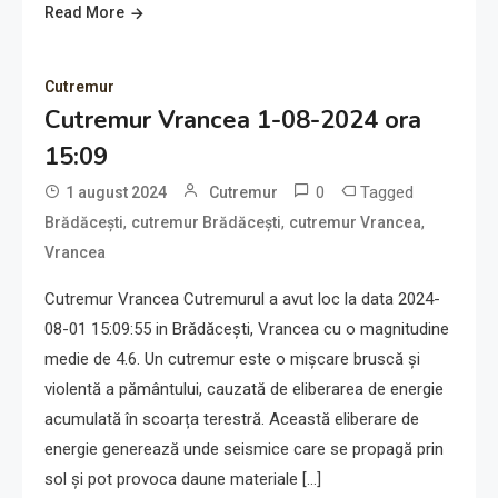
Read More
Cutremur
Cutremur Vrancea 1-08-2024 ora
15:09
0
Tagged
1 august 2024
Cutremur
,
,
,
Brădăcești
cutremur Brădăcești
cutremur Vrancea
Vrancea
Cutremur Vrancea Cutremurul a avut loc la data 2024-
08-01 15:09:55 in Brădăcești, Vrancea cu o magnitudine
medie de 4.6. Un cutremur este o mișcare bruscă și
violentă a pământului, cauzată de eliberarea de energie
acumulată în scoarța terestră. Această eliberare de
energie generează unde seismice care se propagă prin
sol și pot provoca daune materiale […]