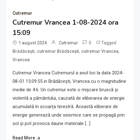
Cutremur
Cutremur Vrancea 1-08-2024 ora
15:09
0
Tagged
1 august 2024
Cutremur
,
,
,
Brădăcești
cutremur Brădăcești
cutremur Vrancea
Vrancea
Cutremur Vrancea Cutremurul a avut loc la data 2024-
08-01 15:09:55 in Brădăcești, Vrancea cu o magnitudine
medie de 4.6. Un cutremur este o mișcare bruscă și
violentă a pământului, cauzată de eliberarea de energie
acumulată în scoarța terestră. Această eliberare de
energie generează unde seismice care se propagă prin
sol și pot provoca daune materiale […]
Read More