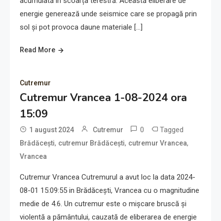
acumulată în scoarța terestră. Această eliberare de
energie generează unde seismice care se propagă prin
sol și pot provoca daune materiale […]
Read More
Cutremur
Cutremur Vrancea 1-08-2024 ora
15:09
0
Tagged
1 august 2024
Cutremur
,
,
,
Brădăcești
cutremur Brădăcești
cutremur Vrancea
Vrancea
Cutremur Vrancea Cutremurul a avut loc la data 2024-
08-01 15:09:55 in Brădăcești, Vrancea cu o magnitudine
medie de 4.6. Un cutremur este o mișcare bruscă și
violentă a pământului, cauzată de eliberarea de energie