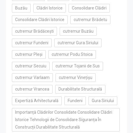
Buzău
Clădiri Istorice
Consolidare Clădiri
Consolidare Clădiri Istorice
cutremur Brădetu
cutremur Brădăcești
cutremur Buzău
cutremur Fundeni
cutremur Gura Siriului
cutremur Pleși
cutremur Podu Stoica
cutremur Secuiu
cutremur Tojanii de Sus
cutremur Varlaam
cutremur Vinețișu
cutremur Vrancea
Durabilitate Structurală
Expertiză Arhitecturală
Fundeni
Gura Siriului
Importanță Clădirilor Consolidate Consolidare Clădiri
Istorice Tehnologii de Consolidare Siguranța În
Construcții Durabilitate Structurală