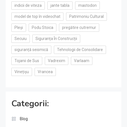
indicii de viteza
jante tabla
mastodon
model de top în videochat
Patrimoniu Cultural
Pleși
Podu Stoica
pregătire cutremur
Secuiu
Siguranța În Construcții
siguranță seismică
Tehnologii de Consolidare
Tojanii de Sus
Vadrexim
Varlaam
Vinețișu
Vrancea
Categorii:
Blog