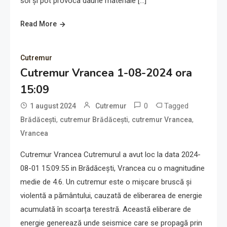
sol și pot provoca daune materiale […]
Read More
Cutremur
Cutremur Vrancea 1-08-2024 ora
15:09
0
Tagged
1 august 2024
Cutremur
,
,
,
Brădăcești
cutremur Brădăcești
cutremur Vrancea
Vrancea
Cutremur Vrancea Cutremurul a avut loc la data 2024-
08-01 15:09:55 in Brădăcești, Vrancea cu o magnitudine
medie de 4.6. Un cutremur este o mișcare bruscă și
violentă a pământului, cauzată de eliberarea de energie
acumulată în scoarța terestră. Această eliberare de
energie generează unde seismice care se propagă prin