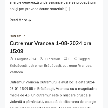
energie generează unde seismice care se propagă prin
sol și pot provoca daune materiale […]
Read More
Cutremur
Cutremur Vrancea 1-08-2024 ora
15:09
0
Tagged
1 august 2024
Cutremur
,
,
,
Brădăcești
cutremur Brădăcești
cutremur Vrancea
Vrancea
Cutremur Vrancea Cutremurul a avut loc la data 2024-
08-01 15:09:55 in Brădăcești, Vrancea cu o magnitudine
medie de 4.6. Un cutremur este o mișcare bruscă și
violentă a pământului, cauzată de eliberarea de energie