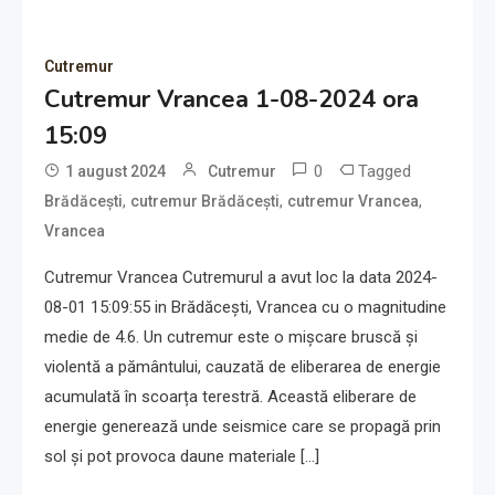
Cutremur
Cutremur Vrancea 1-08-2024 ora
15:09
0
Tagged
1 august 2024
Cutremur
,
,
,
Brădăcești
cutremur Brădăcești
cutremur Vrancea
Vrancea
Cutremur Vrancea Cutremurul a avut loc la data 2024-
08-01 15:09:55 in Brădăcești, Vrancea cu o magnitudine
medie de 4.6. Un cutremur este o mișcare bruscă și
violentă a pământului, cauzată de eliberarea de energie
acumulată în scoarța terestră. Această eliberare de
energie generează unde seismice care se propagă prin
sol și pot provoca daune materiale […]