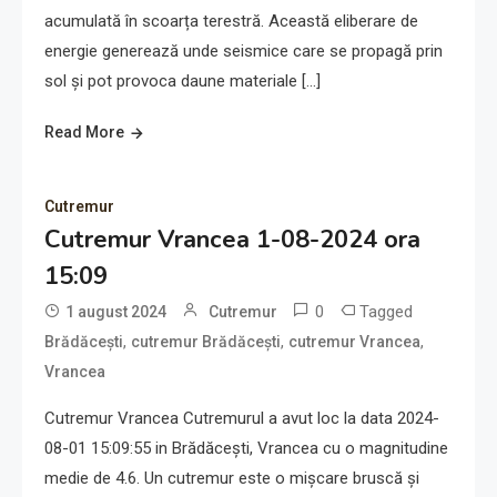
acumulată în scoarța terestră. Această eliberare de
energie generează unde seismice care se propagă prin
sol și pot provoca daune materiale […]
Read More
Cutremur
Cutremur Vrancea 1-08-2024 ora
15:09
0
Tagged
1 august 2024
Cutremur
,
,
,
Brădăcești
cutremur Brădăcești
cutremur Vrancea
Vrancea
Cutremur Vrancea Cutremurul a avut loc la data 2024-
08-01 15:09:55 in Brădăcești, Vrancea cu o magnitudine
medie de 4.6. Un cutremur este o mișcare bruscă și