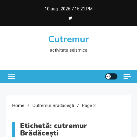
Skip
10 aug., 2026
7:15:21 PM
to
content
Cutremur
activitate seismica
Home
Cutremur Brădăcești
Page 2
Etichetă:
cutremur
Brădăcești