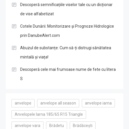
Descoperă semnificațiile viselor tale cu un dicționar
de vise alfabetizat
Cotele Dunării: Monitorizare și Prognoze Hidrologice
prin DanubeAlert.com
Abuzul de substanțe: Cum să-ți distrugi sănătatea
mintală și viața!
Descoperă cele mai frumoase nume de fete cu litera
S
anvelope
anvelope all season
anvelope iarna
Anvelopele Iarna 185/65 R15 Triangle
anvelope vara
Brădetu
Brădăcești