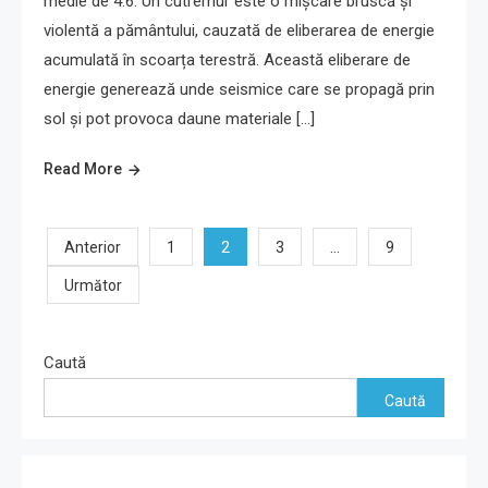
medie de 4.6. Un cutremur este o mișcare bruscă și
violentă a pământului, cauzată de eliberarea de energie
acumulată în scoarța terestră. Această eliberare de
energie generează unde seismice care se propagă prin
sol și pot provoca daune materiale […]
Read More
Paginație
2
…
Anterior
1
3
9
Următor
articole
Caută
Caută