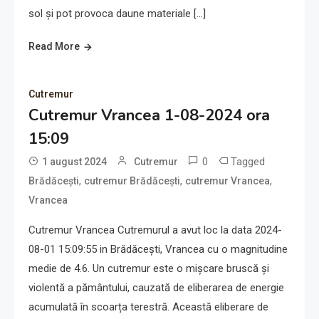
sol și pot provoca daune materiale […]
Read More
Cutremur
Cutremur Vrancea 1-08-2024 ora
15:09
0
Tagged
1 august 2024
Cutremur
,
,
,
Brădăcești
cutremur Brădăcești
cutremur Vrancea
Vrancea
Cutremur Vrancea Cutremurul a avut loc la data 2024-
08-01 15:09:55 in Brădăcești, Vrancea cu o magnitudine
medie de 4.6. Un cutremur este o mișcare bruscă și
violentă a pământului, cauzată de eliberarea de energie
acumulată în scoarța terestră. Această eliberare de