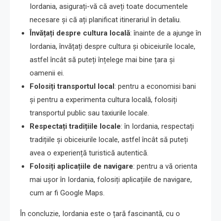
Iordania, asigurați-vă că aveți toate documentele
necesare și că ați planificat itinerariul în detaliu.
Învățați despre cultura locală
: înainte de a ajunge în
Iordania, învățați despre cultura și obiceiurile locale,
astfel încât să puteți înțelege mai bine țara și
oamenii ei.
Folosiți transportul local
: pentru a economisi bani
și pentru a experimenta cultura locală, folosiți
transportul public sau taxiurile locale.
Respectați tradițiile locale
: în Iordania, respectați
tradițiile și obiceiurile locale, astfel încât să puteți
avea o experiență turistică autentică.
Folosiți aplicațiile de navigare
: pentru a vă orienta
mai ușor în Iordania, folosiți aplicațiile de navigare,
cum ar fi Google Maps.
În concluzie, Iordania este o țară fascinantă, cu o