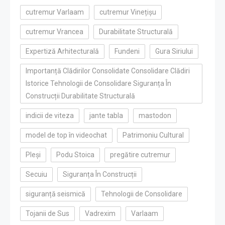
cutremur Varlaam
cutremur Vinețișu
cutremur Vrancea
Durabilitate Structurală
Expertiză Arhitecturală
Fundeni
Gura Siriului
Importanță Clădirilor Consolidate Consolidare Clădiri
Istorice Tehnologii de Consolidare Siguranța În
Construcții Durabilitate Structurală
indicii de viteza
jante tabla
mastodon
model de top în videochat
Patrimoniu Cultural
Pleși
Podu Stoica
pregătire cutremur
Secuiu
Siguranța În Construcții
siguranță seismică
Tehnologii de Consolidare
Tojanii de Sus
Vadrexim
Varlaam