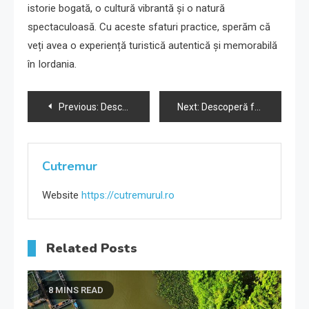
istorie bogată, o cultură vibrantă și o natură
spectaculoasă. Cu aceste sfaturi practice, sperăm că
veți avea o experiență turistică autentică și memorabilă
în Iordania.
Navigare
Previous:
Descoperă Stuttgart, orașul de vis și tehnologiei.
Next:
Descoperă farmecul orașului Geneva.
în
articole
Cutremur
Website
https://cutremurul.ro
Related Posts
8 MINS READ