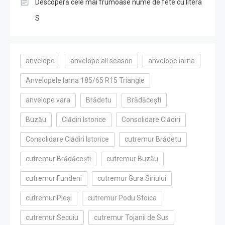
Descoperă cele mai frumoase nume de fete cu litera
S
anvelope
anvelope all season
anvelope iarna
Anvelopele Iarna 185/65 R15 Triangle
anvelope vara
Brădetu
Brădăcești
Buzău
Clădiri Istorice
Consolidare Clădiri
Consolidare Clădiri Istorice
cutremur Brădetu
cutremur Brădăcești
cutremur Buzău
cutremur Fundeni
cutremur Gura Siriului
cutremur Pleși
cutremur Podu Stoica
cutremur Secuiu
cutremur Tojanii de Sus