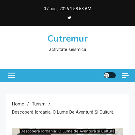
Skip
07 aug., 2026
1:58:54 AM
to
content
Cutremur
activitate seismica
Home
Turism
Descoperă Iordania: O Lume De Aventură Și Cultură