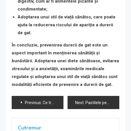
digestiv
, cum ar fi alimentele picante și
condimentate;
Adoptarea unui stil de viață sănătos
, care poate
ajuta la reducerea riscului de apariție a durerii
de gat.
În concluzie, prevenirea durerii de gat este un
aspect important în menținerea sănătății și
bunăstării. Adoptarea unei diete sănătoase, evitarea
stresului și a anxietății, examinările medicale
regulate și adoptarea unui stil de viață sănătos sunt
modalități eficiente de prevenire a durerii de gat.
Navigare
Previous:
Ce trebuie să știi despre hotelurile casino înainte de a alege să te cazezi într-unul
Next:
Pastilele pentru durerea de stomac: beneficii și riscuri
în
articole
Cutremur