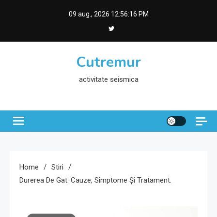
Skip
09 aug., 2026
12:56:17 PM
to
content
Cutremur
activitate seismica
Home
Stiri
Durerea De Gat: Cauze, Simptome Și Tratament.