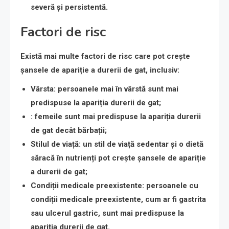
severă și persistentă.
Factori de risc
Există mai multe factori de risc care pot crește
șansele de apariție a durerii de gat, inclusiv:
Vârsta
: persoanele mai în vârstă sunt mai
predispuse la apariția durerii de gat;
: femeile sunt mai predispuse la apariția durerii
de gat decât bărbații;
Stilul de viață
: un stil de viață sedentar și o dietă
săracă în nutrienți pot crește șansele de apariție
a durerii de gat;
Condiții medicale preexistente
: persoanele cu
condiții medicale preexistente, cum ar fi gastrita
sau ulcerul gastric, sunt mai predispuse la
apariția durerii de gat.