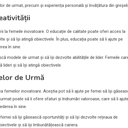
or de urmat, precum și experiența personală și învățătura din greșeli
ativității
vării la femeile inovatoare. O educație de calitate poate oferi acces la
e și să își atingă obiectivele. În plus, educația poate să îi ajute pe
rea în sine.
ă modele de urmat și să își dezvolte abilitățile de lider. Femeile car
ideri și să își atingă obiectivele.
lelor de Urmă
ea femeilor inovatoare. Aceștia pot să îi ajute pe femei să își găsea
rmat poate să îi ofere sfaturi și îndrumări valoroase, care să îi ajut
rederea în sine.
femei să își găsească oportunități și să își dezvolte rețeaua de
biectivele și să își îmbunătățească cariera.