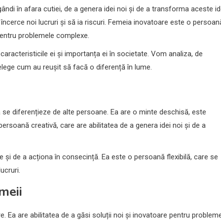
ndi în afara cutiei, de a genera idei noi și de a transforma aceste id
încerce noi lucruri și să ia riscuri. Femeia inovatoare este o persoan
e pentru problemele complexe.
aracteristicile ei și importanța ei în societate. Vom analiza, de
lege cum au reușit să facă o diferență în lume.
 se diferențieze de alte persoane. Ea are o minte deschisă, este
 persoană creativă, care are abilitatea de a genera idei noi și de a
de și de a acționa în consecință. Ea este o persoană flexibilă, care se
ucruri.
meii
e. Ea are abilitatea de a găsi soluții noi și inovatoare pentru problem