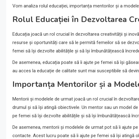
Vom analiza rolul educației, importanța mentorilor și a modelel
Rolul Educației în Dezvoltarea Cre
Educația joacă un rol crucial în dezvoltarea creativității și ino
resurse și oportunități care să le permită femeilor să se dezvolt
femei să își dezvolte abilitățile și să își îmbunătățească încrede
De asemenea, educația poate să îi ajute pe femei să își găseasc
au acces la educație de calitate sunt mai susceptibile să devină l
Importanța Mentorilor și a Mode
Mentorii și modelele de urmat joacă un rol crucial în dezvoltar
drumul și să își atingă obiectivele. Un mentor sau un model de u
pe femei să își dezvolte abilitățile și să își îmbunătățească înc
De asemenea, mentorii și modelele de urmat pot să îi ajute pe 
contacte. Acest lucru poate să îi ajute pe femei să își atingă o