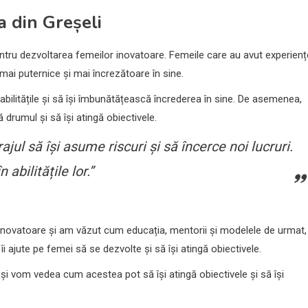
a din Greșeli
pentru dezvoltarea femeilor inovatoare. Femeile care au avut experienț
ă mai puternice și mai încrezătoare în sine.
 abilitățile și să își îmbunătățească încrederea în sine. De asemenea,
drumul și să își atingă obiectivele.
ul să își asume riscuri și să încerce noi lucruri.
abilitățile lor.”
r inovatoare și am văzut cum educația, mentorii și modelele de urmat,
i ajute pe femei să se dezvolte și să își atingă obiectivele.
 și vom vedea cum acestea pot să își atingă obiectivele și să își