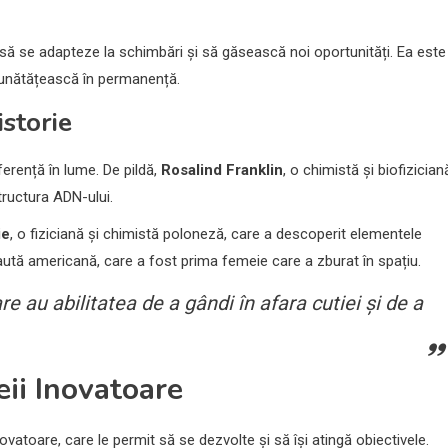
i să se adapteze la schimbări și să găsească noi oportunități. Ea este
bunătățească în permanență.
storie
ferență în lume. De pildă,
Rosalind Franklin
, o chimistă și biofizician
tructura ADN-ului.
ie
, o fiziciană și chimistă poloneză, care a descoperit elementele
naută americană, care a fost prima femeie care a zburat în spațiu.
 au abilitatea de a gândi în afara cutiei și de a
eii Inovatoare
ovatoare, care le permit să se dezvolte și să își atingă obiectivele.