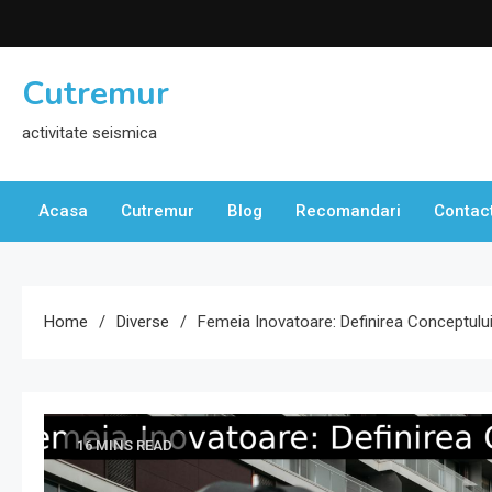
Skip
to
content
Cutremur
activitate seismica
Acasa
Cutremur
Blog
Recomandari
Contac
Home
Diverse
Femeia Inovatoare: Definirea Conceptului 
16 MINS READ