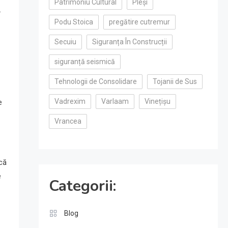
Patrimoniu Cultural
Pleși
.
Podu Stoica
pregătire cutremur
Secuiu
Siguranța În Construcții
siguranță seismică
Tehnologii de Consolidare
Tojanii de Sus
Vadrexim
Varlaam
Vinețișu
e
Vrancea
scă
e
Categorii:
Blog