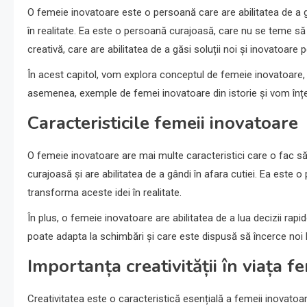
O femeie inovatoare este o persoană care are abilitatea de a gâ
în realitate. Ea este o persoană curajoasă, care nu se teme să 
creativă, care are abilitatea de a găsi soluții noi și inovatoar
În acest capitol, vom explora conceptul de femeie inovatoare, c
asemenea, exemple de femei inovatoare din istorie și vom înțe
Caracteristicile femeii inovatoare
O femeie inovatoare are mai multe caracteristici care o fac să
curajoasă și are abilitatea de a gândi în afara cutiei. Ea este o
transforma aceste idei în realitate.
În plus, o femeie inovatoare are abilitatea de a lua decizii rapi
poate adapta la schimbări și care este dispusă să încerce noi l
Importanța creativității în viața fe
Creativitatea este o caracteristică esențială a femeii inovatoar