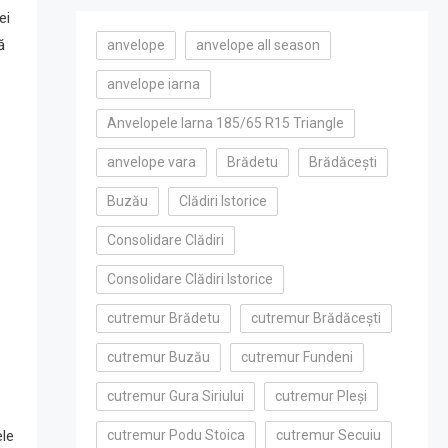
ei
ă
anvelope
anvelope all season
anvelope iarna
Anvelopele Iarna 185/65 R15 Triangle
anvelope vara
Brădetu
Brădăcești
Buzău
Clădiri Istorice
Consolidare Clădiri
Consolidare Clădiri Istorice
cutremur Brădetu
cutremur Brădăcești
cutremur Buzău
cutremur Fundeni
cutremur Gura Siriului
cutremur Pleși
cutremur Podu Stoica
cutremur Secuiu
ele