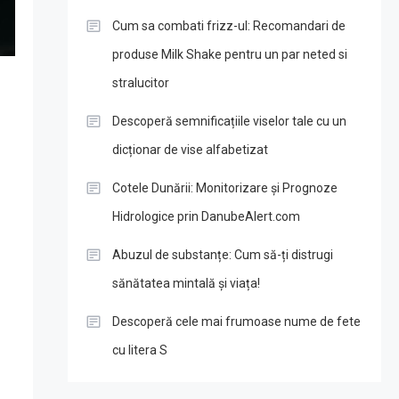
Cum sa combati frizz-ul: Recomandari de
produse Milk Shake pentru un par neted si
stralucitor
Descoperă semnificațiile viselor tale cu un
dicționar de vise alfabetizat
Cotele Dunării: Monitorizare și Prognoze
Hidrologice prin DanubeAlert.com
Abuzul de substanțe: Cum să-ți distrugi
sănătatea mintală și viața!
Descoperă cele mai frumoase nume de fete
cu litera S