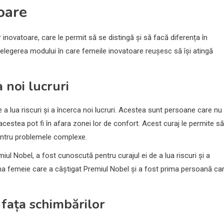
oare
r inovatoare, care le permit să se distingă și să facă diferența în
țelegerea modului în care femeile inovatoare reușesc să își atingă
a noi lucruri
 a lua riscuri și a încerca noi lucruri. Acestea sunt persoane care nu
acestea pot fi în afara zonei lor de confort. Acest curaj le permite să
pentru problemele complexe.
iul Nobel, a fost cunoscută pentru curajul ei de a lua riscuri și a
prima femeie care a câștigat Premiul Nobel și a fost prima persoană ca
n fața schimbărilor