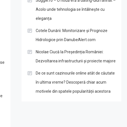
Suggie.ro – O nouă eră a dating-ului rafinat –
Acolo unde tehnologia se întâlnește cu
eleganța
Cotele Dunării: Monitorizare și Prognoze
Hidrologice prin DanubeAlert.com
Nicolae Ciucă la Președinția României:
Dezvoltarea infrastructurii și proiecte majore
 se
De ce sunt cazinourile online atât de căutate
în ultima vreme? Descoperă chiar acum
motivele din spatele popularității acestora
re