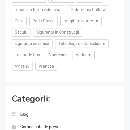
model de top în videochat
Patrimoniu Cultural
Pleși
Podu Stoica
pregătire cutremur
Secuiu
Siguranța În Construcții
siguranță seismică
Tehnologii de Consolidare
Tojanii de Sus
Vadrexim
Varlaam
Vinețișu
Vrancea
Categorii:
Blog
Comunicate de presa