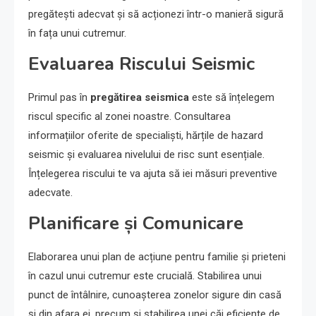
pregătești adecvat și să acționezi într-o manieră sigură
în fața unui cutremur.
Evaluarea Riscului Seismic
Primul pas în
pregătirea seismica
este să înțelegem
riscul specific al zonei noastre. Consultarea
informațiilor oferite de specialiști, hărțile de hazard
seismic și evaluarea nivelului de risc sunt esențiale.
Înțelegerea riscului te va ajuta să iei măsuri preventive
adecvate.
Planificare și Comunicare
Elaborarea unui plan de acțiune pentru familie și prieteni
în cazul unui cutremur este crucială. Stabilirea unui
punct de întâlnire, cunoașterea zonelor sigure din casă
și din afara ei, precum și stabilirea unei căi eficiente de