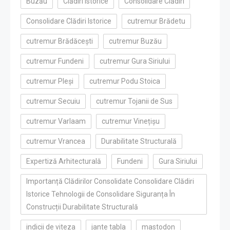
Buzău
Clădiri Istorice
Consolidare Clădiri
Consolidare Clădiri Istorice
cutremur Brădetu
cutremur Brădăcești
cutremur Buzău
cutremur Fundeni
cutremur Gura Siriului
cutremur Pleși
cutremur Podu Stoica
cutremur Secuiu
cutremur Tojanii de Sus
cutremur Varlaam
cutremur Vinețișu
cutremur Vrancea
Durabilitate Structurală
Expertiză Arhitecturală
Fundeni
Gura Siriului
Importanță Clădirilor Consolidate Consolidare Clădiri
Istorice Tehnologii de Consolidare Siguranța În
Construcții Durabilitate Structurală
indicii de viteza
jante tabla
mastodon