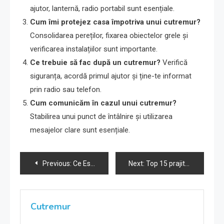
ajutor, lanternă, radio portabil sunt esențiale.
Cum îmi protejez casa împotriva unui cutremur?
Consolidarea pereților, fixarea obiectelor grele și
verificarea instalațiilor sunt importante.
Ce trebuie să fac după un cutremur?
Verifică
siguranța, acordă primul ajutor și ține-te informat
prin radio sau telefon.
Cum comunicăm în cazul unui cutremur?
Stabilirea unui punct de întâlnire și utilizarea
mesajelor clare sunt esențiale.
Navigare
Previous:
Ce Este un Cutremur și Care Sunt Cauzele Sale?
Next:
Top 15 prajituri de casa
în
articole
Cutremur