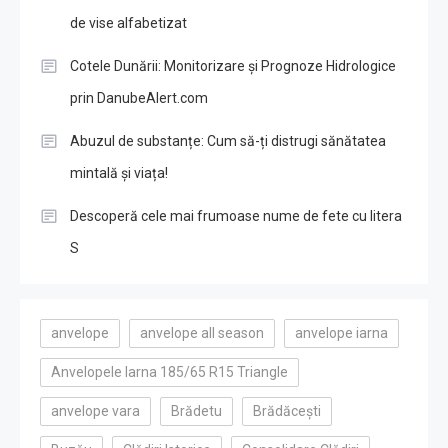
de vise alfabetizat
Cotele Dunării: Monitorizare și Prognoze Hidrologice
prin DanubeAlert.com
Abuzul de substanțe: Cum să-ți distrugi sănătatea
mintală și viața!
Descoperă cele mai frumoase nume de fete cu litera
S
anvelope
anvelope all season
anvelope iarna
Anvelopele Iarna 185/65 R15 Triangle
anvelope vara
Brădetu
Brădăcești