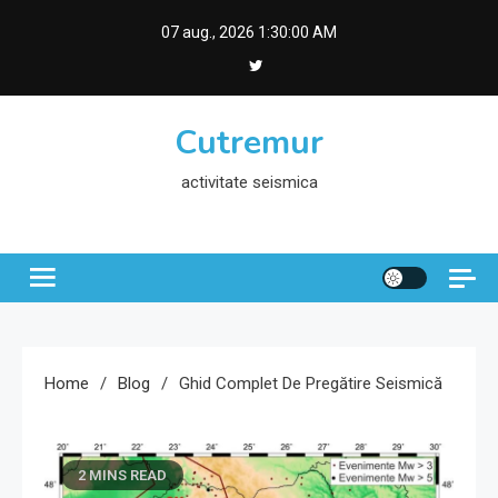
Skip
07 aug., 2026
1:30:00 AM
to
content
Cutremur
activitate seismica
Home
Blog
Ghid Complet De Pregătire Seismică
2 MINS READ