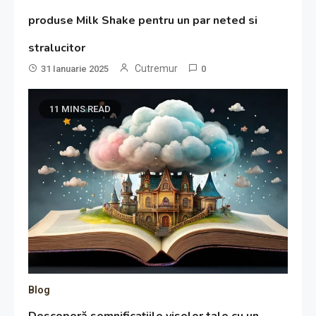
produse Milk Shake pentru un par neted si
stralucitor
Cutremur
31 Ianuarie 2025
0
11 MINS READ
Blog
Descoperă semnificațiile viselor tale cu un