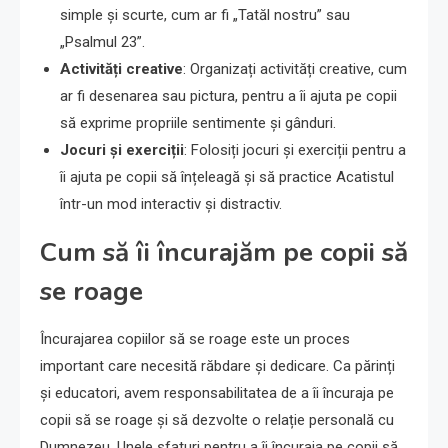
simple și scurte, cum ar fi „Tatăl nostru” sau
„Psalmul 23”.
Activități creative
: Organizați activități creative, cum
ar fi desenarea sau pictura, pentru a îi ajuta pe copii
să exprime propriile sentimente și gânduri.
Jocuri și exerciții
: Folosiți jocuri și exerciții pentru a
îi ajuta pe copii să înțeleagă și să practice Acatistul
într-un mod interactiv și distractiv.
Cum să îi încurajăm pe copii să
se roage
Încurajarea copiilor să se roage este un proces
important care necesită răbdare și dedicare. Ca părinți
și educatori, avem responsabilitatea de a îi încuraja pe
copii să se roage și să dezvolte o relație personală cu
Dumnezeu. Unele sfaturi pentru a îi încuraja pe copii să