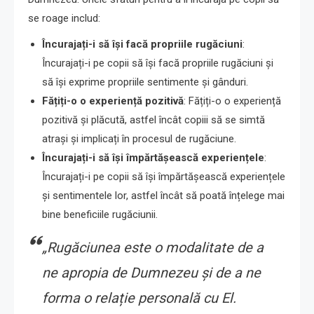
se roage includ:
Încurajați-i să își facă propriile rugăciuni
:
Încurajați-i pe copii să își facă propriile rugăciuni și
să își exprime propriile sentimente și gânduri.
Fățiți-o o experiență pozitivă
: Fățiți-o o experiență
pozitivă și plăcută, astfel încât copiii să se simtă
atrași și implicați în procesul de rugăciune.
Încurajați-i să își împărtășească experiențele
:
Încurajați-i pe copii să își împărtășească experiențele
și sentimentele lor, astfel încât să poată înțelege mai
bine beneficiile rugăciunii.
„Rugăciunea este o modalitate de a
ne apropia de Dumnezeu și de a ne
forma o relație personală cu El.