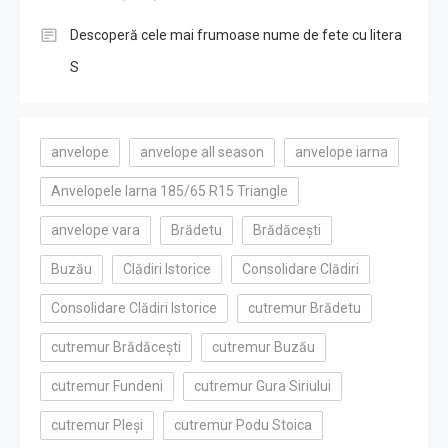
Descoperă cele mai frumoase nume de fete cu litera
S
anvelope
anvelope all season
anvelope iarna
Anvelopele Iarna 185/65 R15 Triangle
anvelope vara
Brădetu
Brădăcești
Buzău
Clădiri Istorice
Consolidare Clădiri
Consolidare Clădiri Istorice
cutremur Brădetu
cutremur Brădăcești
cutremur Buzău
cutremur Fundeni
cutremur Gura Siriului
cutremur Pleși
cutremur Podu Stoica