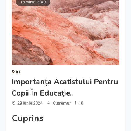
18 MINS READ
Stiri
Importanța Acatistului Pentru
Copii În Educație.
0
28 iunie 2024
Cutremur
Cuprins