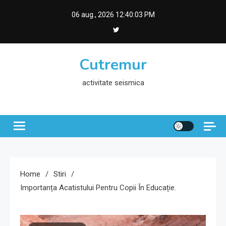
Skip
06 aug., 2026
12:40:04 PM
to
content
Cutremur
activitate seismica
Home
Stiri
Importanța Acatistului Pentru Copii În Educație.