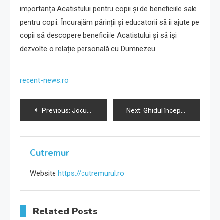
importanța Acatistului pentru copii și de beneficiile sale
pentru copii. Încurajăm părinții și educatorii să îi ajute pe
copii să descopere beneficiile Acatistului și să își
dezvolte o relație personală cu Dumnezeu.
recent-news.ro
Navigare
Previous:
Jocuri video pentru copii: Beneficii și dezavantaje
Next:
Ghidul începătorului în grădinărit: sfaturi și trucuri esențiale.
în
articole
Cutremur
Website
https://cutremurul.ro
Related Posts