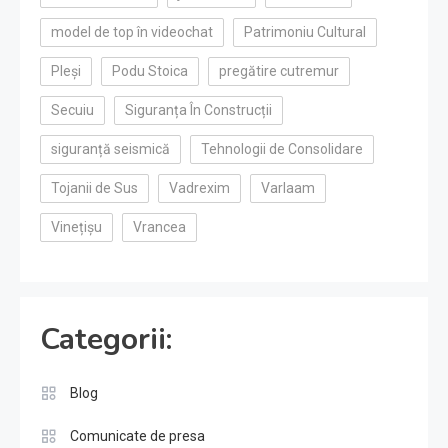
model de top în videochat
Patrimoniu Cultural
Pleși
Podu Stoica
pregătire cutremur
Secuiu
Siguranța În Construcții
siguranță seismică
Tehnologii de Consolidare
Tojanii de Sus
Vadrexim
Varlaam
Vinețișu
Vrancea
Categorii:
Blog
Comunicate de presa