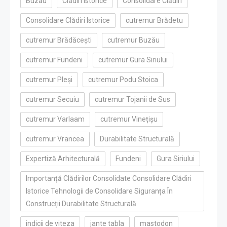
Buzău
Clădiri Istorice
Consolidare Clădiri
Consolidare Clădiri Istorice
cutremur Brădetu
cutremur Brădăcești
cutremur Buzău
cutremur Fundeni
cutremur Gura Siriului
cutremur Pleși
cutremur Podu Stoica
cutremur Secuiu
cutremur Tojanii de Sus
cutremur Varlaam
cutremur Vinețișu
cutremur Vrancea
Durabilitate Structurală
Expertiză Arhitecturală
Fundeni
Gura Siriului
Importanță Clădirilor Consolidate Consolidare Clădiri
Istorice Tehnologii de Consolidare Siguranța În
Construcții Durabilitate Structurală
indicii de viteza
jante tabla
mastodon