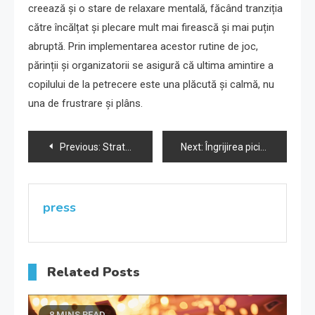
creează și o stare de relaxare mentală, făcând tranziția
către încălțat și plecare mult mai firească și mai puțin
abruptă. Prin implementarea acestor rutine de joc,
părinții și organizatorii se asigură că ultima amintire a
copilului de la petrecere este una plăcută și calmă, nu
una de frustrare și plâns.
Navigare
Previous:
Strategii de publicare advertoriale în 2025 pentru afaceri mici
Next:
Îngrijirea picioarelor și igiena intimă la seniori
în
articole
press
Related Posts
8 MINS READ