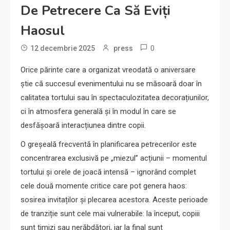
De Petrecere Ca Să Eviți
Haosul
0
12 decembrie 2025
press
Orice părinte care a organizat vreodată o aniversare
știe că succesul evenimentului nu se măsoară doar în
calitatea tortului sau în spectaculozitatea decorațiunilor,
ci în atmosfera generală și în modul în care se
desfășoară interacțiunea dintre copii.
O greșeală frecventă în planificarea petrecerilor este
concentrarea exclusivă pe „miezul” acțiunii – momentul
tortului și orele de joacă intensă – ignorând complet
cele două momente critice care pot genera haos:
sosirea invitaților și plecarea acestora. Aceste perioade
de tranziție sunt cele mai vulnerabile: la început, copiii
sunt timizi sau nerăbdători, iar la final sunt