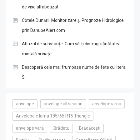
de vise alfabetizat
Cotele Dunării: Monitorizare și Prognoze Hidrologice
prin DanubeAlert.com
Abuzul de substanțe: Cum să-ți distrugi sănătatea
mintală și viața!
Descoperă cele mai frumoase nume de fete cu litera
S
anvelope
anvelope all season
anvelope iarna
Anvelopele Iarna 185/65 R15 Triangle
anvelope vara
Brădetu
Brădăcești