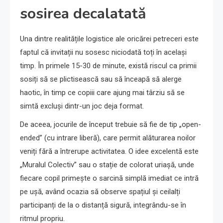
sosirea decalatată
Una dintre realitățile logistice ale oricărei petreceri este
faptul că invitații nu sosesc niciodată toți în același
timp. În primele 15-30 de minute, există riscul ca primii
sosiți să se plictisească sau să înceapă să alerge
haotic, în timp ce copiii care ajung mai târziu să se
simtă excluși dintr-un joc deja format.
De aceea, jocurile de început trebuie să fie de tip „open-
ended” (cu intrare liberă), care permit alăturarea noilor
veniți fără a întrerupe activitatea. O idee excelentă este
„Muralul Colectiv” sau o stație de colorat uriașă, unde
fiecare copil primește o sarcină simplă imediat ce intră
pe ușă, având ocazia să observe spațiul și ceilalți
participanți de la o distanță sigură, integrându-se în
ritmul propriu.