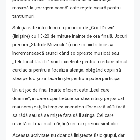
maximă la „mergem acasă” este rețeta sigură pentru
tantrumuri.
Soluția este introducerea jocurilor de „Cool Down”
(liniștire) cu 15-20 de minute înainte de ora finală. Jocuri
precum „Statuile Muzicale” (unde copiii trebuie să
încremenească atunci când se oprește muzica) sau
„Telefonul fără fir” sunt excelente pentru a reduce ritmul
cardiac și pentru a focaliza atenția, obligând copiii să
stea pe loc și să facă liniște pentru a putea participa.
Un alt joc de final foarte eficient este „Leul care
doarme”, în care copiii trebuie să stea întinși pe jos cât
mai nemișcați, în timp ce animatorul încearcă să îi facă
să râdă sau să se miște fără să îi atingă. Cel care
rezistă cel mai mult câștigă un mic premiu simbolic.
Această activitate nu doar că liniștește fizic grupul, dar