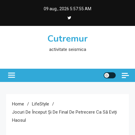
Skip
09 aug., 2026
5:57:56 AM
to
content
Cutremur
activitate seismica
Home
LifeStyle
Jocuri De Început Și De Final De Petrecere Ca Să Eviți
Haosul