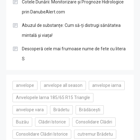
Cotele Dunării: Monitorizare și Prognoze Hidrologice
prin DanubeAlert.com
Abuzul de substanțe: Cum să-ți distrugi sănătatea
mintală și viața!
Descoperă cele mai frumoase nume de fete cu litera
S
anvelope
anvelope all season
anvelope iarna
Anvelopele Iarna 185/65 R15 Triangle
anvelope vara
Brădetu
Brădăcești
Buzău
Clădiri Istorice
Consolidare Clădiri
Consolidare Clădiri Istorice
cutremur Brădetu