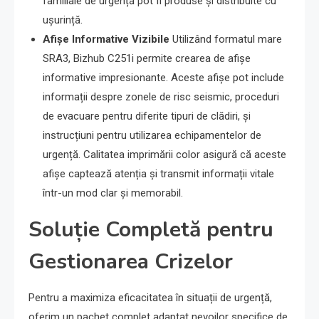
familiale de urgență pot fi produse și distribuite cu
ușurință.
Afișe Informative Vizibile
Utilizând formatul mare
SRA3, Bizhub C251i permite crearea de afișe
informative impresionante. Aceste afișe pot include
informații despre zonele de risc seismic, proceduri
de evacuare pentru diferite tipuri de clădiri, și
instrucțiuni pentru utilizarea echipamentelor de
urgență. Calitatea imprimării color asigură că aceste
afișe captează atenția și transmit informații vitale
într-un mod clar și memorabil.
Soluție Completă pentru
Gestionarea Crizelor
Pentru a maximiza eficacitatea în situații de urgență,
oferim un pachet complet adaptat nevoilor specifice de