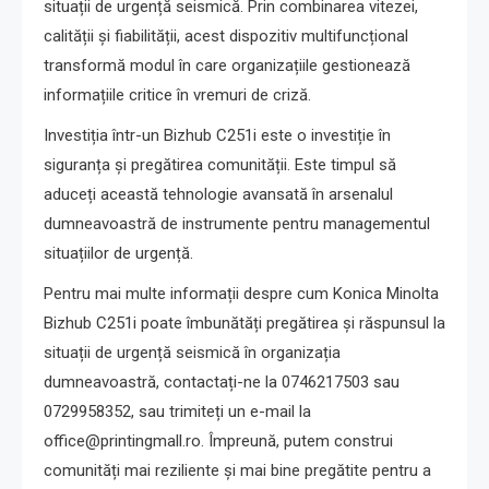
situații de urgență seismică. Prin combinarea vitezei,
calității și fiabilității, acest dispozitiv multifuncțional
transformă modul în care organizațiile gestionează
informațiile critice în vremuri de criză.
Investiția într-un Bizhub C251i este o investiție în
siguranța și pregătirea comunității. Este timpul să
aduceți această tehnologie avansată în arsenalul
dumneavoastră de instrumente pentru managementul
situațiilor de urgență.
Pentru mai multe informații despre cum Konica Minolta
Bizhub C251i poate îmbunătăți pregătirea și răspunsul la
situații de urgență seismică în organizația
dumneavoastră, contactați-ne la 0746217503 sau
0729958352, sau trimiteți un e-mail la
office@printingmall.ro
. Împreună, putem construi
comunități mai reziliente și mai bine pregătite pentru a