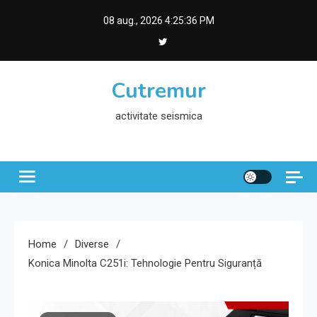
Skip
08 aug., 2026
4:25:37 PM
to
content
Cutremur
activitate seismica
Home
Diverse
Konica Minolta C251i: Tehnologie Pentru Siguranță