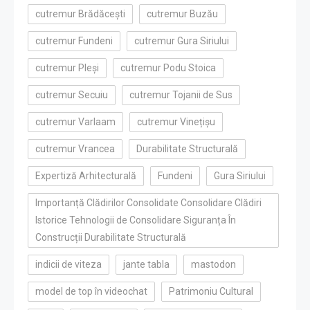
cutremur Brădăcești
cutremur Buzău
cutremur Fundeni
cutremur Gura Siriului
cutremur Pleși
cutremur Podu Stoica
cutremur Secuiu
cutremur Tojanii de Sus
cutremur Varlaam
cutremur Vinețișu
cutremur Vrancea
Durabilitate Structurală
Expertiză Arhitecturală
Fundeni
Gura Siriului
Importanță Clădirilor Consolidate Consolidare Clădiri
Istorice Tehnologii de Consolidare Siguranța În
Construcții Durabilitate Structurală
indicii de viteza
jante tabla
mastodon
model de top în videochat
Patrimoniu Cultural