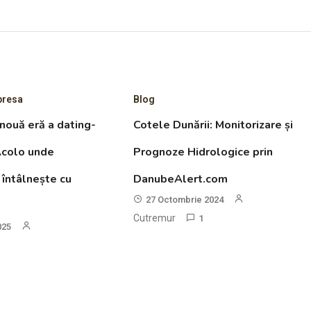
presa
Blog
 nouă eră a dating-
Cotele Dunării: Monitorizare și
 Acolo unde
Prognoze Hidrologice prin
 întâlnește cu
DanubeAlert.com
27 Octombrie 2024
Cutremur
1
025