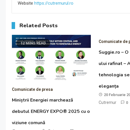
Website
https://cutremurul.ro
Related Posts
Comunicate de 
12 MINS READ
Suggie.ro – O
ului rafinat –
tehnologia se
eleganța
Comunicate de presa
20 Februarie 2
Miniștrii Energiei marchează
Cutremur
0
debutul ENERGY EXPO® 2025 cu o
viziune comună