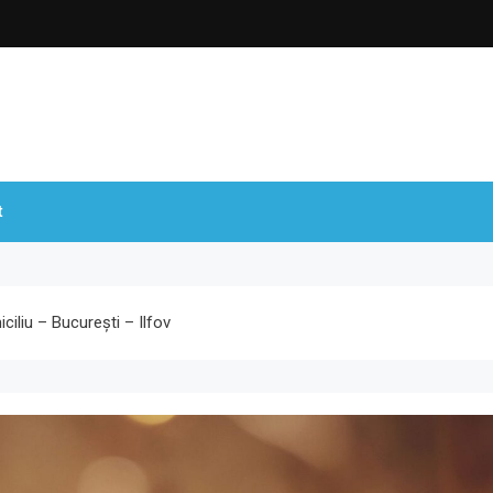
t
iliu – București – Ilfov