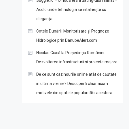
Suggie.ro – O nouă eră a dating-ului rafinat –
Acolo unde tehnologia se întâlnește cu
eleganța
Cotele Dunării: Monitorizare și Prognoze
Hidrologice prin DanubeAlert.com
Nicolae Ciucă la Președinția României:
Dezvoltarea infrastructurii și proiecte majore
De ce sunt cazinourile online atât de căutate
în ultima vreme? Descoperă chiar acum
motivele din spatele popularității acestora