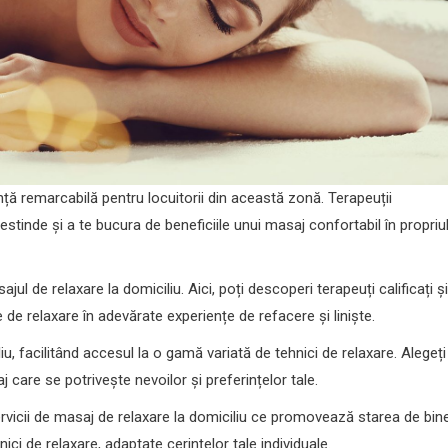
nță remarcabilă pentru locuitorii din această zonă. Terapeuții
destinde și a te bucura de beneficiile unui masaj confortabil în propriu
l de relaxare la domiciliu. Aici, poți descoperi terapeuți calificați și
de relaxare în adevărate experiențe de refacere și liniște.
u, facilitând accesul la o gamă variată de tehnici de relaxare. Alegeți
j care se potrivește nevoilor și preferințelor tale.
rvicii de masaj de relaxare la domiciliu ce promovează starea de bin
i de relaxare, adaptate cerințelor tale individuale.