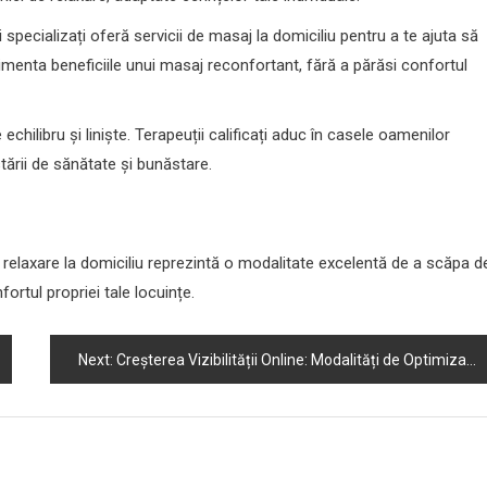
 specializați oferă servicii de masaj la domiciliu pentru a te ajuta să
perimenta beneficiile unui masaj reconfortant, fără a părăsi confortul
chilibru și liniște. Terapeuții calificați aduc în casele oamenilor
tării de sănătate și bunăstare.
e relaxare la domiciliu reprezintă o modalitate excelentă de a scăpa d
fortul propriei tale locuințe.
Next:
Creșterea Vizibilității Online: Modalități de Optimizare SEO