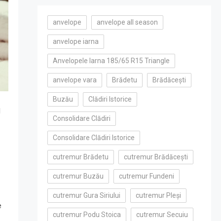
anvelope
anvelope all season
anvelope iarna
Anvelopele Iarna 185/65 R15 Triangle
anvelope vara
Brădetu
Brădăcești
Buzău
Clădiri Istorice
l
Consolidare Clădiri
Consolidare Clădiri Istorice
cutremur Brădetu
cutremur Brădăcești
cutremur Buzău
cutremur Fundeni
cutremur Gura Siriului
cutremur Pleși
e
cutremur Podu Stoica
cutremur Secuiu