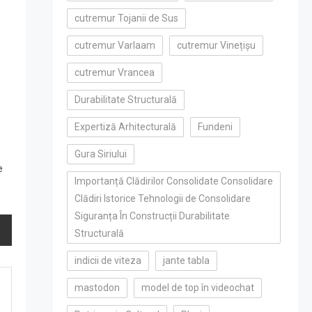
cutremur Tojanii de Sus
cutremur Varlaam
cutremur Vinețișu
cutremur Vrancea
Durabilitate Structurală
Expertiză Arhitecturală
Fundeni
Gura Siriului
e
Importanță Clădirilor Consolidate Consolidare
Clădiri Istorice Tehnologii de Consolidare
Siguranța În Construcții Durabilitate
Structurală
indicii de viteza
jante tabla
mastodon
model de top în videochat