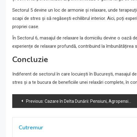
Sectorul 5 devine un loc de armonie și relaxare, unde terapeuții
scapi de stres și să regăsești echilibrul interior. Aici, poți ex
propriei case.
În Sectorul 6, masajul de relaxare la domiciliu devine o oază de e
experiențe de relaxare profundă, contribuind la îmbunătățirea s
Concluzie
Indiferent de sectorul în care locuiești în București, masajul d
stres și a te bucura de beneficiile unei relaxări complete, în con
Navigare
Previous:
Cazare în Delta Dunării: Pensiuni, Agropensiuni și Camping
în
articole
Cutremur