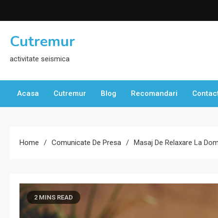
Skip
to
content
Cutremur
activitate seismica
Acasa
Cutremur
Blog
Recomandari
Contac
Home
Comunicate De Presa
Masaj De Relaxare La Domic
2 MINS READ