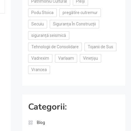
Patrimoniu Cultural
Pleși
Podu Stoica
pregătire cutremur
Secuiu
Siguranța În Construcții
siguranță seismică
Tehnologii de Consolidare
Tojanii de Sus
Vadrexim
Varlaam
Vinețișu
Vrancea
Categorii:
Blog