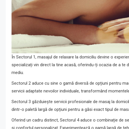
În Sectorul 1, masajul de relaxare la domiciliu devine o experie
specializați vin direct la tine acasă, oferindu-ți ocazia de a te 
mediu.
Sectorul 2 aduce cu sine o gamă diversă de opțiuni pentru masaju
servicii adaptate nevoilor individuale, transformând momentele 
Sectorul 3 găzduiește servicii profesionale de masaj la domicili
dintr-o paletă largă de opțiuni pentru a găsi exact tipul de masa
Oferind un cadru distinct, Sectorul 4 aduce o combinație de se
și confortul personalizat. Experimentează o gamă largă de tehnic