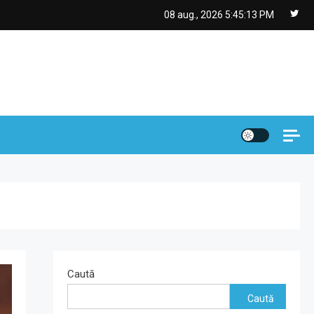
08 aug., 2026
5:45:14 PM
Caută
Caută