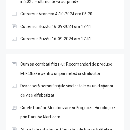
în 2025 – ultimul te va surprinde
Cutremur Vrancea 4-10-2024 ora 06:20
Cutremur Buzău 16-09-2024 ora 17:41
Cutremur Buzău 16-09-2024 ora 17:41
Cum sa combati frizz-ul: Recomandari de produse
Milk Shake pentru un par neted si stralucitor
Descoperă semnificațiile viselor tale cu un dicționar
de vise alfabetizat
Cotele Dunării: Monitorizare și Prognoze Hidrologice
prin DanubeAlert.com
Abuzul de substanțe: Cum să-ți distrugi sănătatea