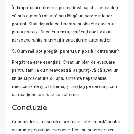
În timpul unui cutremur, protejați-vă capul și ascundeți-
vă sub o masă robustă sau lângă un perete interior
portant. Stați departe de ferestre și obiecte care s-ar
putea prăbuși. După cutremur, verificați dacă există
persoane rănite și urmați instrucțiunile autorităților.
5. Cum mă pot pregăti pentru un posibil cutremur?
Pregătirea este esențială. Creați un plan de evacuare
pentru familia dumneavoastră, asigurați-vă că aveți un
kit de supraviețuire cu apă, alimente neperisabile,
medicamente și o lanternă, și învățați pe cei dragi cum
să reacționeze în caz de cutremur.
Concluzie
Conștientizarea riscurilor seismice este crucială pentru
siguranța populației europene. Deși nu putem preveni