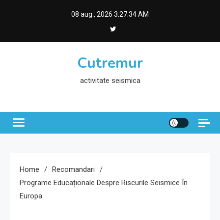
Skip
08 aug., 2026
3:27:35 AM
to
content
Cutremur
activitate seismica
Home
Recomandari
Programe Educaționale Despre Riscurile Seismice În
Europa