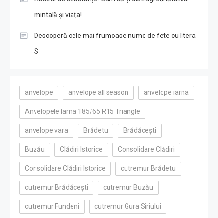
mintală și viața!
Descoperă cele mai frumoase nume de fete cu litera
S
anvelope
anvelope all season
anvelope iarna
Anvelopele Iarna 185/65 R15 Triangle
anvelope vara
Brădetu
Brădăcești
Buzău
Clădiri Istorice
Consolidare Clădiri
Consolidare Clădiri Istorice
cutremur Brădetu
cutremur Brădăcești
cutremur Buzău
cutremur Fundeni
cutremur Gura Siriului