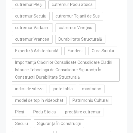
cutremur Pleși
cutremur Podu Stoica
cutremur Secuiu
cutremur Tojanii de Sus
cutremur Varlaam
cutremur Vinețișu
cutremur Vrancea
Durabilitate Structurală
Expertiză Arhitecturală
Fundeni
Gura Siriului
Importanță Clădirilor Consolidate Consolidare Clădiri
Istorice Tehnologii de Consolidare Siguranța În
Construcții Durabilitate Structurală
indicii de viteza
jante tabla
mastodon
model de top în videochat
Patrimoniu Cultural
Pleși
Podu Stoica
pregătire cutremur
Secuiu
Siguranța În Construcții