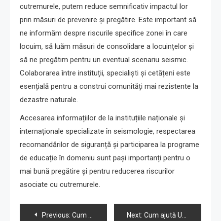
cutremurele, putem reduce semnificativ impactul lor
prin măsuri de prevenire și pregătire. Este important să
ne informăm despre riscurile specifice zonei în care
locuim, să luăm măsuri de consolidare a locuințelor și
să ne pregătim pentru un eventual scenariu seismic.
Colaborarea între instituții, specialiști și cetățeni este
esențială pentru a construi comunități mai rezistente la
dezastre naturale.
Accesarea informațiilor de la instituțiile naționale și
internaționale specializate în seismologie, respectarea
recomandărilor de siguranță și participarea la programe
de educație în domeniu sunt pași importanți pentru o
mai bună pregătire și pentru reducerea riscurilor
asociate cu cutremurele.
Navigare
Previous:
Cum sunt organizate simulările de cutremur în școlile europene
Next:
Cum ajută Uniunea Europeană la implementarea educației seismice