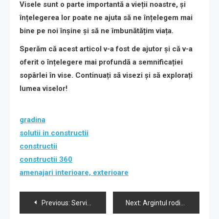
Visele sunt o parte importantă a vieții noastre, și
înțelegerea lor poate ne ajuta să ne înțelegem mai
bine pe noi înșine și să ne îmbunătățim viața.
Sperăm că acest articol v-a fost de ajutor și că v-a
oferit o înțelegere mai profundă a semnificației
sopârlei în vise. Continuați să visezi și să explorați
lumea viselor!
gradina
solutii in constructii
constructii
constructii 360
amenajari interioare, exterioare
Navigare
Previous:
Servicii de transport rapid și sigur cu UPS.
Next:
Argintul rodiat în diverse aplicații practice.