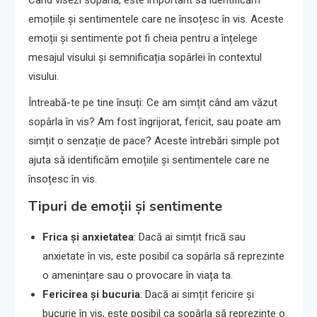
emoțiile și sentimentele care ne însoțesc în vis. Aceste
emoții și sentimente pot fi cheia pentru a înțelege
mesajul visului și semnificația sopârlei în contextul
visului.
Întreabă-te pe tine însuți: Ce am simțit când am văzut
sopârla în vis? Am fost îngrijorat, fericit, sau poate am
simțit o senzație de pace? Aceste întrebări simple pot
ajuta să identificăm emoțiile și sentimentele care ne
însoțesc în vis.
Tipuri de emoții și sentimente
Frica și anxietatea
: Dacă ai simțit frică sau
anxietate în vis, este posibil ca sopârla să reprezinte
o amenințare sau o provocare în viața ta.
Fericirea și bucuria
: Dacă ai simțit fericire și
bucurie în vis, este posibil ca sopârla să reprezinte o