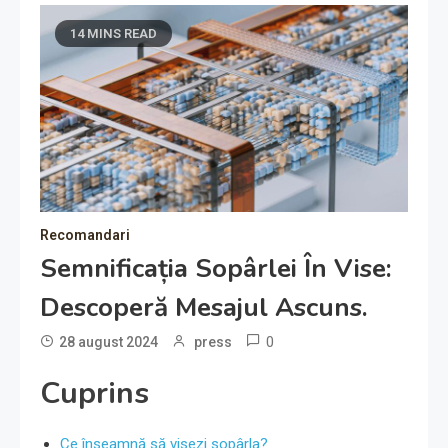
14 MINS READ
Recomandari
Semnificația Sopârlei În Vise:
Descoperă Mesajul Ascuns.
0
28 august 2024
press
Cuprins
Ce înseamnă să visezi sopârla?