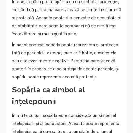
În vise, sopârla poate apărea ca un simbol al protecției,
indicând că persoana care visează se simte în siguranță
și protejată. Aceasta poate fi o senzație de securitate și
de stabilitate, care permite persoanei să se simtă mai
încrezătoare și mai sigură în sine.
În acest context, sopârla poate reprezenta și protecția
față de pericolele externe, cum ar fi bolile, accidentele
sau alte evenimente negative. Persoana care visează
poate fi în proces de a se proteja de aceste pericole, și
sopârla poate reprezenta această protecție.
Sopârla ca simbol al
înțelepciunii
În multe culturi, sopârla este considerată un simbol al
înțelepciunii și al cunoașterii. Aceasta poate reprezenta
înțelepciunea și cunoașterea acumulate de-a lungul