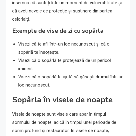
însemna că sunteți într-un moment de vulnerabilitate și
că aveți nevoie de protecție și susținere din partea
celorlalți.
Exemple de vise de zi cu sopârla
Visezi că te afli într-un loc necunoscut și că o
sopârlă te însoțește.
Visezi că o sopârlă te protejează de un pericol
iminent.
Visezi că o sopârlă te ajută să găsești drumul într-un
loc necunoscut.
Sopârla în visele de noapte
Visele de noapte sunt visele care apar în timpul
somnului de noapte, adică în timpul unei perioade de
somn profund și restaurator. În visele de noapte,