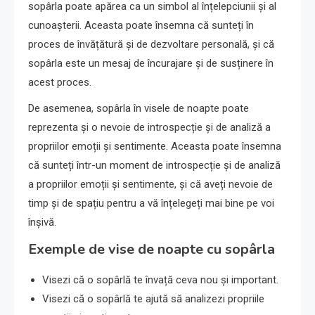
sopârla poate apărea ca un simbol al înțelepciunii și al
cunoașterii. Aceasta poate însemna că sunteți în
proces de învățătură și de dezvoltare personală, și că
sopârla este un mesaj de încurajare și de susținere în
acest proces.
De asemenea, sopârla în visele de noapte poate
reprezenta și o nevoie de introspecție și de analiză a
propriilor emoții și sentimente. Aceasta poate însemna
că sunteți într-un moment de introspecție și de analiză
a propriilor emoții și sentimente, și că aveți nevoie de
timp și de spațiu pentru a vă înțelegeți mai bine pe voi
înșivă.
Exemple de vise de noapte cu sopârla
Visezi că o sopârlă te învață ceva nou și important.
Visezi că o sopârlă te ajută să analizezi propriile