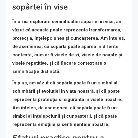
sopârlei în vise
În urma explorării semnificației sopârlei în vise, am
văzut că aceasta poate reprezenta transformarea,
protecția, înțelepciunea și cunoașterea. Am înțeles,
de asemenea, că sopârla poate apărea în diferite
contexte, cum ar fi visele de zi, visele de noapte și
visele repetitive, și că fiecare context are o
semnificație distinctă.
În plus, am văzut că sopârla poate fi un simbol al
schimbării și evoluției în viața noastră, și că poate
reprezenta protecția și siguranța în visele noastre.
Am înțeles, de asemenea, că sopârla poate fi un
simbol al înțelepciunii și cunoașterii, și că poate
reprezenta emoțiile și sentimentele noastre.
Sfaturi practice pentru a