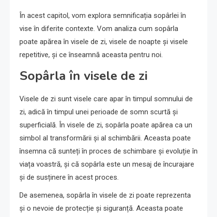
În acest capitol, vom explora semnificația sopârlei în
vise în diferite contexte. Vom analiza cum sopârla
poate apărea în visele de zi, visele de noapte și visele
repetitive, și ce înseamnă aceasta pentru noi.
Sopârla în visele de zi
Visele de zi sunt visele care apar în timpul somnului de
zi, adică în timpul unei perioade de somn scurtă și
superficială. În visele de zi, sopârla poate apărea ca un
simbol al transformării și al schimbării. Aceasta poate
însemna că sunteți în proces de schimbare și evoluție în
viața voastră, și că sopârla este un mesaj de încurajare
și de susținere în acest proces.
De asemenea, sopârla în visele de zi poate reprezenta
și o nevoie de protecție și siguranță. Aceasta poate