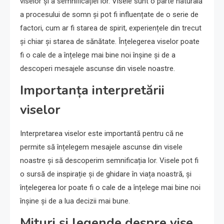
viselor și a semnificației lor. Visele sunt o parte naturală
a procesului de somn și pot fi influențate de o serie de
factori, cum ar fi starea de spirit, experiențele din trecut
și chiar și starea de sănătate. Înțelegerea viselor poate
fi o cale de a înțelege mai bine noi înșine și de a
descoperi mesajele ascunse din visele noastre.
Importanța interpretării
viselor
Interpretarea viselor este importantă pentru că ne
permite să înțelegem mesajele ascunse din visele
noastre și să descoperim semnificația lor. Visele pot fi
o sursă de inspirație și de ghidare în viața noastră, și
înțelegerea lor poate fi o cale de a înțelege mai bine noi
înșine și de a lua decizii mai bune.
Mituri și legende despre vise