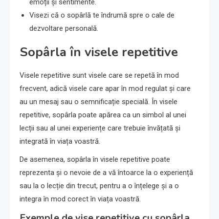
emoții și sentimente.
Visezi că o sopârlă te îndrumă spre o cale de
dezvoltare personală.
Sopârla în visele repetitive
Visele repetitive sunt visele care se repetă în mod
frecvent, adică visele care apar în mod regulat și care
au un mesaj sau o semnificație specială. În visele
repetitive, sopârla poate apărea ca un simbol al unei
lecții sau al unei experiențe care trebuie învățată și
integrată în viața voastră.
De asemenea, sopârla în visele repetitive poate
reprezenta și o nevoie de a vă întoarce la o experiență
sau la o lecție din trecut, pentru a o înțelege și a o
integra în mod corect în viața voastră.
Exemple de vise repetitive cu sopârla