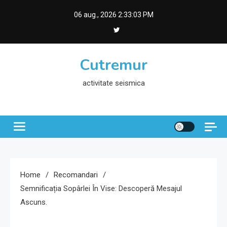
Skip
06 aug., 2026
2:33:04 PM
to
content
Cutremur
activitate seismica
Home
Recomandari
Semnificația Sopârlei În Vise: Descoperă Mesajul
Ascuns.