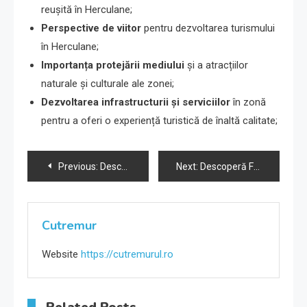
reușită în Herculane;
Perspective de viitor
pentru dezvoltarea turismului
în Herculane;
Importanța protejării mediului
și a atracțiilor
naturale și culturale ale zonei;
Dezvoltarea infrastructurii și serviciilor
în zonă
pentru a oferi o experiență turistică de înaltă calitate;
Navigare
Previous:
Descoperă frumusețea județului Sibiu și obiectivele sale turistice.
Next:
Descoperă Frumusețile Indiei, Țara Miracolelor.
în
articole
Cutremur
Website
https://cutremurul.ro
Related Posts