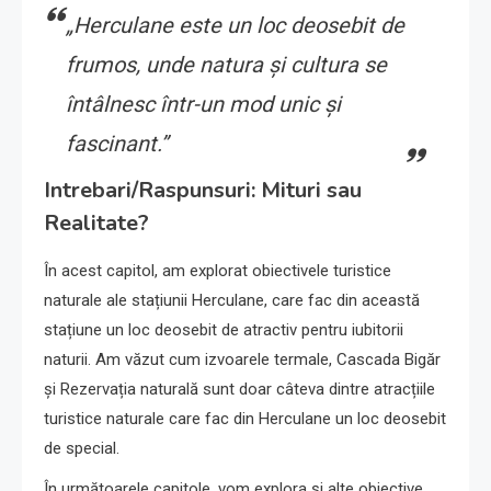
„Herculane este un loc deosebit de
frumos, unde natura și cultura se
întâlnesc într-un mod unic și
fascinant.”
Intrebari/Raspunsuri: Mituri sau
Realitate?
În acest capitol, am explorat obiectivele turistice
naturale ale stațiunii Herculane, care fac din această
stațiune un loc deosebit de atractiv pentru iubitorii
naturii. Am văzut cum izvoarele termale, Cascada Bigăr
și Rezervația naturală sunt doar câteva dintre atracțiile
turistice naturale care fac din Herculane un loc deosebit
de special.
În următoarele capitole, vom explora și alte obiective