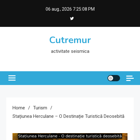
Skip
06 aug., 2026
7:25:09 PM
to
content
Cutremur
activitate seismica
Home
Turism
Stațiunea Herculane – O Destinație Turistică Deosebită