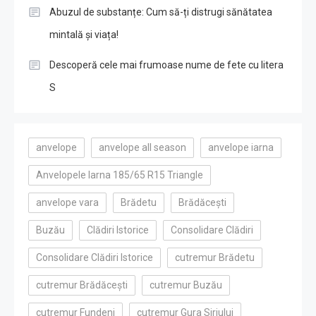
Abuzul de substanțe: Cum să-ți distrugi sănătatea
mintală și viața!
Descoperă cele mai frumoase nume de fete cu litera
S
anvelope
anvelope all season
anvelope iarna
Anvelopele Iarna 185/65 R15 Triangle
anvelope vara
Brădetu
Brădăcești
Buzău
Clădiri Istorice
Consolidare Clădiri
Consolidare Clădiri Istorice
cutremur Brădetu
cutremur Brădăcești
cutremur Buzău
cutremur Fundeni
cutremur Gura Siriului