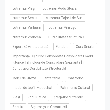
cutremur Pleși
cutremur Podu Stoica
cutremur Secuiu
cutremur Tojanii de Sus
cutremur Varlaam
cutremur Vinețișu
cutremur Vrancea
Durabilitate Structurală
Expertiză Arhitecturală
Fundeni
Gura Siriului
Importanță Clădirilor Consolidate Consolidare Clădiri
Istorice Tehnologii de Consolidare Siguranța În
Construcții Durabilitate Structurală
indicii de viteza
jante tabla
mastodon
model de top în videochat
Patrimoniu Cultural
Pleși
Podu Stoica
pregătire cutremur
Secuiu
Siguranța În Construcții