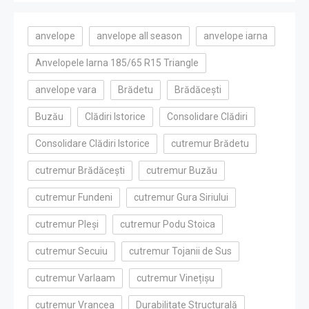
anvelope
anvelope all season
anvelope iarna
Anvelopele Iarna 185/65 R15 Triangle
anvelope vara
Brădetu
Brădăcești
Buzău
Clădiri Istorice
Consolidare Clădiri
Consolidare Clădiri Istorice
cutremur Brădetu
cutremur Brădăcești
cutremur Buzău
cutremur Fundeni
cutremur Gura Siriului
cutremur Pleși
cutremur Podu Stoica
cutremur Secuiu
cutremur Tojanii de Sus
cutremur Varlaam
cutremur Vinețișu
cutremur Vrancea
Durabilitate Structurală