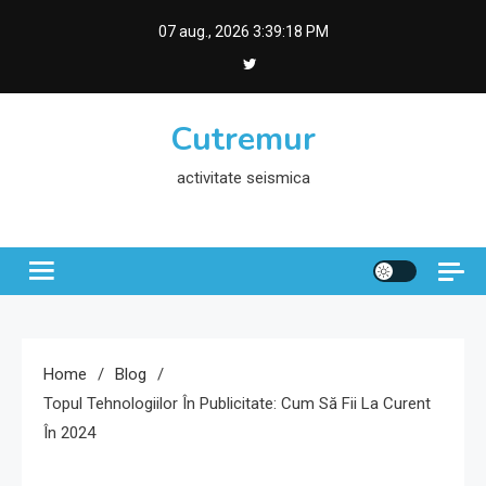
Skip
07 aug., 2026
3:39:19 PM
to
content
Cutremur
activitate seismica
Home
Blog
Topul Tehnologiilor În Publicitate: Cum Să Fii La Curent
În 2024