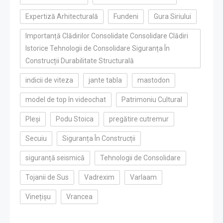
Expertiză Arhitecturală
Fundeni
Gura Siriului
Importanță Clădirilor Consolidate Consolidare Clădiri
Istorice Tehnologii de Consolidare Siguranța În
Construcții Durabilitate Structurală
indicii de viteza
jante tabla
mastodon
model de top în videochat
Patrimoniu Cultural
Pleși
Podu Stoica
pregătire cutremur
Secuiu
Siguranța În Construcții
siguranță seismică
Tehnologii de Consolidare
Tojanii de Sus
Vadrexim
Varlaam
Vinețișu
Vrancea