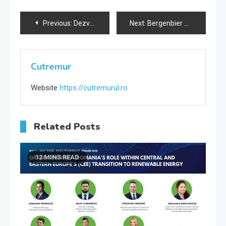
Navigare
Previous:
Dezvoltă-ți Abilitățile de Copywriting cu ChatGPT
Next:
Bergenbier S.A. are un nou Director de marketing
în
articole
Cutremur
Website
https://cutremurul.ro
Related Posts
12 MINS READ