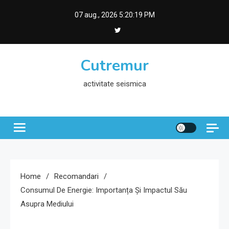
Skip
07 aug., 2026
5:20:20 PM
to
content
Cutremur
activitate seismica
Home
Recomandari
Consumul De Energie: Importanța Și Impactul Său
Asupra Mediului