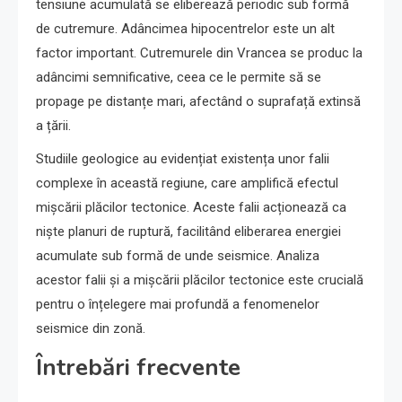
tensiune acumulată se eliberează periodic sub formă
de cutremure. Adâncimea hipocentrelor este un alt
factor important. Cutremurele din Vrancea se produc la
adâncimi semnificative, ceea ce le permite să se
propage pe distanțe mari, afectând o suprafață extinsă
a țării.
Studiile geologice au evidențiat existența unor falii
complexe în această regiune, care amplifică efectul
mișcării plăcilor tectonice. Aceste falii acționează ca
niște planuri de ruptură, facilitând eliberarea energiei
acumulate sub formă de unde seismice. Analiza
acestor falii și a mișcării plăcilor tectonice este crucială
pentru o înțelegere mai profundă a fenomenelor
seismice din zonă.
Întrebări frecvente