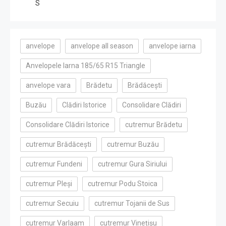
S
anvelope
anvelope all season
anvelope iarna
Anvelopele Iarna 185/65 R15 Triangle
anvelope vara
Brădetu
Brădăcești
Buzău
Clădiri Istorice
Consolidare Clădiri
Consolidare Clădiri Istorice
cutremur Brădetu
cutremur Brădăcești
cutremur Buzău
cutremur Fundeni
cutremur Gura Siriului
cutremur Pleși
cutremur Podu Stoica
cutremur Secuiu
cutremur Tojanii de Sus
cutremur Varlaam
cutremur Vinețișu