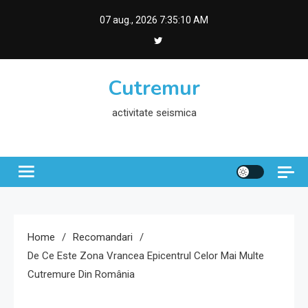
Skip
07 aug., 2026
7:35:11 AM
to
content
Cutremur
activitate seismica
Home
Recomandari
De Ce Este Zona Vrancea Epicentrul Celor Mai Multe
Cutremure Din România