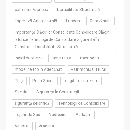
cutremur Vrancea
Durabilitate Structurală
Expertiză Arhitecturală
Fundeni
Gura Siriului
Importanță Clădirilor Consolidate Consolidare Clădiri
Istorice Tehnologii de Consolidare Siguranța În
Construcții Durabilitate Structurală
indicii de viteza
jante tabla
mastodon
model de top în videochat
Patrimoniu Cultural
Pleși
Podu Stoica
pregătire cutremur
Secuiu
Siguranța În Construcții
siguranță seismică
Tehnologii de Consolidare
Tojanii de Sus
Vadrexim
Varlaam
Vinețișu
Vrancea