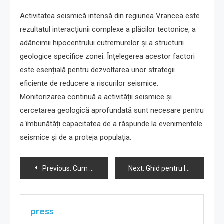
Activitatea seismică intensă din regiunea Vrancea este
rezultatul interacțiunii complexe a plăcilor tectonice, a
adâncimii hipocentrului cutremurelor și a structurii
geologice specifice zonei. Înțelegerea acestor factori
este esențială pentru dezvoltarea unor strategii
eficiente de reducere a riscurilor seismice.
Monitorizarea continuă a activității seismice și
cercetarea geologică aprofundată sunt necesare pentru
a îmbunătăți capacitatea de a răspunde la evenimentele
seismice și de a proteja populația.
Navigare
Previous:
Cum sunt evaluate clădirile din București în fața riscurilor seismice
Next:
Ghid pentru locuitorii din zonele seismice din România
în
articole
press