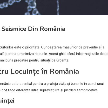
e Seismice Din România
cuitorilor este o prioritate. Cunoașterea măsurilor de prevenție și a
ă pentru a minimiza riscurile. Acest ghid oferă informații utile desp
mai bună pregătire pentru situații de urgență.
tru Locuințe în România
ânia este esențial pentru a proteja viața și bunurile în cazul unui
pot face diferența între supraviețuire și pierderi semnificative.
inței