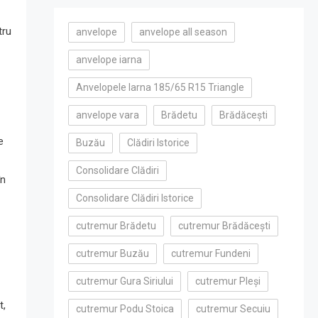
tru
anvelope
anvelope all season
anvelope iarna
Anvelopele Iarna 185/65 R15 Triangle
anvelope vara
Brădetu
Brădăcești
e
Buzău
Clădiri Istorice
Consolidare Clădiri
în
Consolidare Clădiri Istorice
cutremur Brădetu
cutremur Brădăcești
cutremur Buzău
cutremur Fundeni
cutremur Gura Siriului
cutremur Pleși
t,
cutremur Podu Stoica
cutremur Secuiu