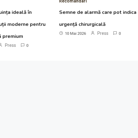
Recomandari
ința ideală în
Semne de alarmă care pot indica
luții moderne pentru
urgență chirurgicală
Press
10 Mai 2026
0
ță premium
Press
0