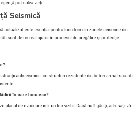
urgență pot salva vieți.
ță Seismică
ă actualizat este esențial pentru locuitorii din zonele seismice din
ăți sunt de un real ajutor în procesul de pregătire și protecție.
re?
trucții antiseismice, cu structuri rezistente din beton armat sau oțe
istente.
ădirii în care locuiesc?
ze planul de evacuare într-un loc vizibil. Dacă nu îl găsiți, adresați-vă