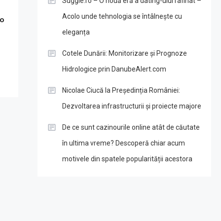
Suggie.ro – O nouă eră a dating-ului rafinat –
Acolo unde tehnologia se întâlnește cu
 o
eleganța
Cotele Dunării: Monitorizare și Prognoze
Hidrologice prin DanubeAlert.com
Nicolae Ciucă la Președinția României:
Dezvoltarea infrastructurii și proiecte majore
De ce sunt cazinourile online atât de căutate
în ultima vreme? Descoperă chiar acum
motivele din spatele popularității acestora