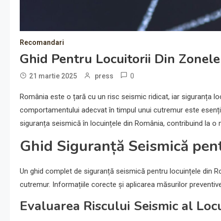
Recomandari
Ghid Pentru Locuitorii Din Zonel
0
21 martie 2025
press
România este o țară cu un risc seismic ridicat, iar siguranța lo
comportamentului adecvat în timpul unui cutremur este esențial
siguranța seismică în locuințele din România, contribuind la o 
Ghid Siguranță Seismică pen
Un ghid complet de siguranță seismică pentru locuințele din Rom
cutremur. Informațiile corecte și aplicarea măsurilor preventive 
Evaluarea Riscului Seismic al Locu