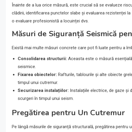
Înainte de a lua orice măsură, este crucial să se evalueze riscu
clădirii, identificarea punctelor slabe și evaluarea rezistenței
o evaluare profesionistă a locuinței dvs.
Măsuri de Siguranță Seismică pen
Există mai multe măsuri concrete care pot fi luate pentru a îmb
Consolidarea structurii:
Aceasta este o măsură esențială, c
seismice.
Fixarea obiectelor:
Rafturile, tablourile și alte obiecte gr
timpul unui cutremur.
Securizarea instalațiilor:
Instalațiile electrice, de gaze și 
scurgeri în timpul unui seism.
Pregătirea pentru Un Cutremur
Pe lângă măsurile de siguranță structurală, pregătirea pentru u