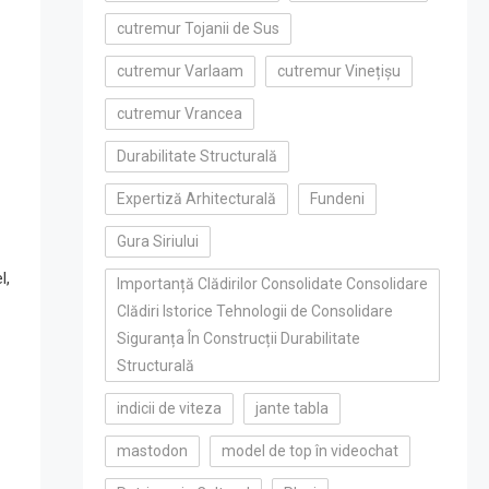
cutremur Tojanii de Sus
cutremur Varlaam
cutremur Vinețișu
cutremur Vrancea
Durabilitate Structurală
Expertiză Arhitecturală
Fundeni
Gura Siriului
l,
Importanță Clădirilor Consolidate Consolidare
Clădiri Istorice Tehnologii de Consolidare
Siguranța În Construcții Durabilitate
Structurală
indicii de viteza
jante tabla
mastodon
model de top în videochat