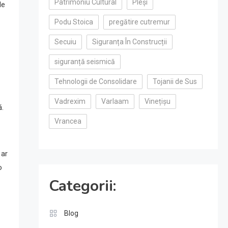
Patrimoniu Cultural
Pleși
le
Podu Stoica
pregătire cutremur
Secuiu
Siguranța În Construcții
siguranță seismică
Tehnologii de Consolidare
Tojanii de Sus
Vadrexim
Varlaam
Vinețișu
ă.
Vrancea
 ar
o
Categorii:
Blog