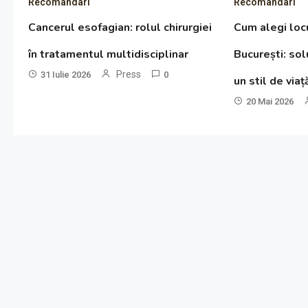
Recomandari
Recomandari
Cancerul esofagian: rolul chirurgiei
Cum alegi locu
în tratamentul multidisciplinar
București: so
Press
31 Iulie 2026
0
un stil de via
20 Mai 2026