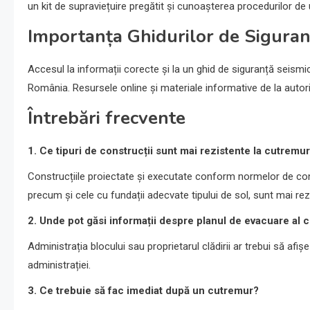
un kit de supraviețuire pregătit și cunoașterea procedurilor de 
Importanța Ghidurilor de Siguran
Accesul la informații corecte și la un ghid de siguranță seismic
România. Resursele online și materiale informative de la autorit
Întrebări frecvente
1. Ce tipuri de construcții sunt mai rezistente la cutremu
Construcțiile proiectate și executate conform normelor de cons
precum și cele cu fundații adecvate tipului de sol, sunt mai rez
2. Unde pot găsi informații despre planul de evacuare al cl
Administrația blocului sau proprietarul clădirii ar trebui să afișe
administrației.
3. Ce trebuie să fac imediat după un cutremur?