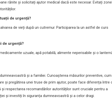
oane rănite și solicitați ajutor medical dacă este necesar. Evitați zone
torităților.
ituații de urgență?
salvarea de vieți după un cutremur. Participarea la un astfel de curs
ii de urgență?
edicamente uzuale, apă potabilă, alimente neperisabile și o lantern
 dumneavoastră și a familiei. Cunoașterea măsurilor preventive, cum
uare și pregătirea unei truse de prim ajutor, poate face diferența între 
 și respectarea recomandărilor autorităților sunt cruciale pentru a
ei și investiți în siguranța dumneavoastră și a celor dragi.