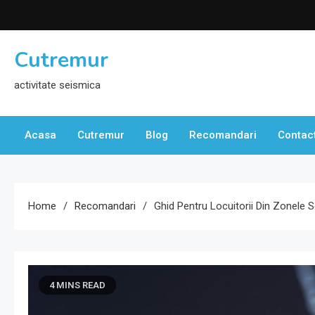
Skip
to
content
Cutremur
activitate seismica
Acasa
Cutremur
Blog
Recomandari
Contac
Home
Recomandari
Ghid Pentru Locuitorii Din Zonele
4 MINS READ