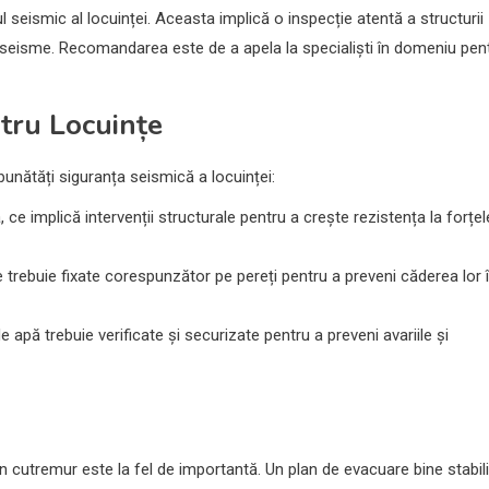
l seismic al locuinței. Aceasta implică o inspecție atentă a structurii
 la seisme. Recomandarea este de a apela la specialiști în domeniu pen
tru Locuințe
unătăți siguranța seismică a locuinței:
e implică intervenții structurale pentru a crește rezistența la forțel
ele trebuie fixate corespunzător pe pereți pentru a preveni căderea lor 
de apă trebuie verificate și securizate pentru a preveni avariile și
n cutremur este la fel de importantă. Un plan de evacuare bine stabili