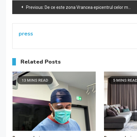
Navigare
Previous:
De ce este zona Vrancea epicentrul celor mai multe cutremure din România
în
articole
press
Related Posts
13 MINS READ
5 MINS REA