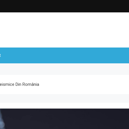
t
 Seismice Din România