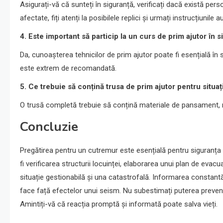
Asigurați-vă că sunteți în siguranță, verificați dacă există pers
afectate, fiți atenți la posibilele replici și urmați instrucțiunile au
4. Este important să particip la un curs de prim ajutor în s
Da, cunoașterea tehnicilor de prim ajutor poate fi esențială în 
este extrem de recomandată.
5. Ce trebuie să conțină trusa de prim ajutor pentru situaț
O trusă completă trebuie să conțină materiale de pansament, m
Concluzie
Pregătirea pentru un cutremur este esențială pentru siguranța
fi verificarea structurii locuinței, elaborarea unui plan de evac
situație gestionabilă și una catastrofală. Informarea constantă
face față efectelor unui seism. Nu subestimați puterea prevenți
Amintiți-vă că reacția promptă și informată poate salva vieți.