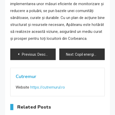
implementarea unor măsuri eficiente de monitorizare și
reducere a poluării, se pun bazele unei comunități
sănătoase, curate și durabile. Cu un plan de acțiune bine
structurat și resursele necesare, Apăteanu este hotărât
să realizeze această viziune, asigurând un mediu curat
și prosper pentru toți locuitorii din Corbeanca.
Navigare
Previous:
Descoperă Nantes, orașul artei și istoriei.
Next:
Copil energic sau ADHD?
în
articole
Cutremur
Website
https://cutremurul.ro
Related Posts