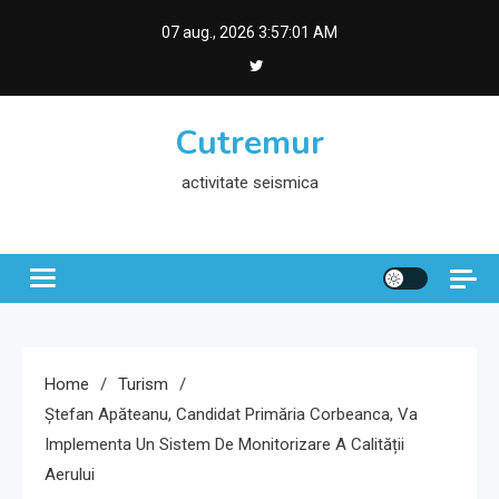
Skip
07 aug., 2026
3:57:01 AM
to
content
Cutremur
activitate seismica
Home
Turism
Ștefan Apăteanu, Candidat Primăria Corbeanca, Va
Implementa Un Sistem De Monitorizare A Calității
Aerului