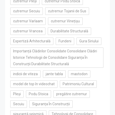
cutremur Pleși
cutremur Podu Stoica
cutremur Secuiu
cutremur Tojanii de Sus
cutremur Varlaam
cutremur Vinețișu
cutremur Vrancea
Durabilitate Structurală
Expertiză Arhitecturală
Fundeni
Gura Siriului
Importanță Clădirilor Consolidate Consolidare Clădiri
Istorice Tehnologii de Consolidare Siguranța În
Construcții Durabilitate Structurală
indicii de viteza
jante tabla
mastodon
model de top în videochat
Patrimoniu Cultural
Pleși
Podu Stoica
pregătire cutremur
Secuiu
Siguranța În Construcții
siguranță seismică
Tehnologii de Consolidare