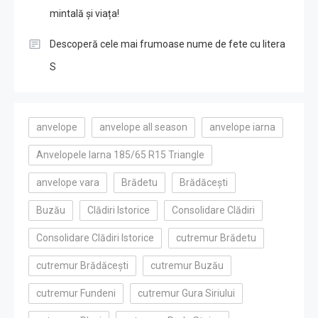
mintală și viața!
Descoperă cele mai frumoase nume de fete cu litera
S
anvelope
anvelope all season
anvelope iarna
Anvelopele Iarna 185/65 R15 Triangle
anvelope vara
Brădetu
Brădăcești
Buzău
Clădiri Istorice
Consolidare Clădiri
Consolidare Clădiri Istorice
cutremur Brădetu
cutremur Brădăcești
cutremur Buzău
cutremur Fundeni
cutremur Gura Siriului