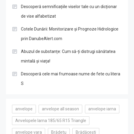
Descoperă semnificațiile viselor tale cu un dicționar
de vise alfabetizat
Cotele Dunării: Monitorizare și Prognoze Hidrologice
prin DanubeAlert.com
Abuzul de substanțe: Cum să-ți distrugi sănătatea
mintală și viața!
Descoperă cele mai frumoase nume de fete cu litera
S
anvelope
anvelope all season
anvelope iarna
Anvelopele Iarna 185/65 R15 Triangle
anvelope vara
Brădetu
Brădăcești