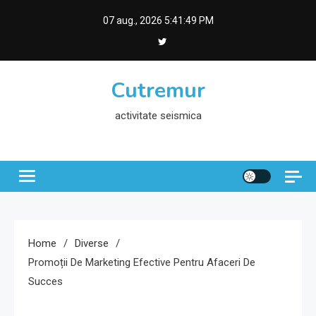
Skip
07 aug., 2026
5:41:50 PM
to
content
Cutremur
activitate seismica
Home
Diverse
Promoții De Marketing Efective Pentru Afaceri De
Succes