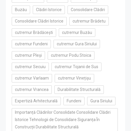
Buzău
Clădiri Istorice
Consolidare Clădiri
Consolidare Clădiri Istorice
cutremur Brădetu
cutremur Brădăcești
cutremur Buzău
cutremur Fundeni
cutremur Gura Siriului
cutremur Pleși
cutremur Podu Stoica
cutremur Secuiu
cutremur Tojanii de Sus
cutremur Varlaam
cutremur Vinețișu
cutremur Vrancea
Durabilitate Structurală
Expertiză Arhitecturală
Fundeni
Gura Siriului
Importanță Clădirilor Consolidate Consolidare Clădiri
Istorice Tehnologii de Consolidare Siguranța În
Construcții Durabilitate Structurală