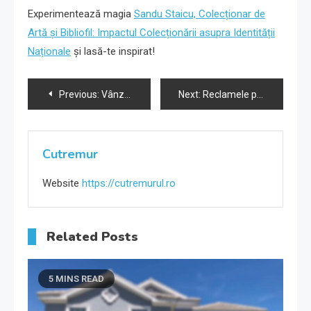
Experimentează magia
Sandu Staicu, Colecționar de
Artă și Bibliofil: Impactul Colecționării asupra Identității
Naționale
și lasă-te inspirat!
Navigare
Previous:
Vânzarea cu Amănuntul: Definiție, Importanță și Strategii.
Next:
Reclamele pe panouri de orientare în zone de agrement de coastă.
în
articole
Cutremur
Website
https://cutremurul.ro
Related Posts
5 MINS READ